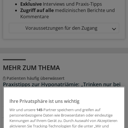
Exklusive
Interviews und Praxis-Tipps
Zugriff auf alle
medizinischen Berichte und
Kommentare
Voraussetzungen für den Zugang
MEHR ZUM THEMA
Patienten häufig überwässert
Praxistipps zur Hyponatriämie: „Trinken nur bei
Durst!“
Bei Hyponatriämie und Überwässerung, zum Beispiel
Ihre Privatsphäre ist uns wichtig
aufgrund einer Herzinsuffizienz, ist vor allem eine
Wir und unsere
145
-Partner speichern und greifen auf
Empfehlung wichtig: Trinken nur bei Durst! Diesen und
personenbezogene Daten wie Browserdaten oder eindeutige
weitere Tipps rund um Elektrolytstörungen gibt ein
Kennungen auf Ihrem Gerät zu. Durch Auswahl von Akzeptieren
Nephrologe.
aktivieren Sie Tracking-Technologien für die unter „Wir und