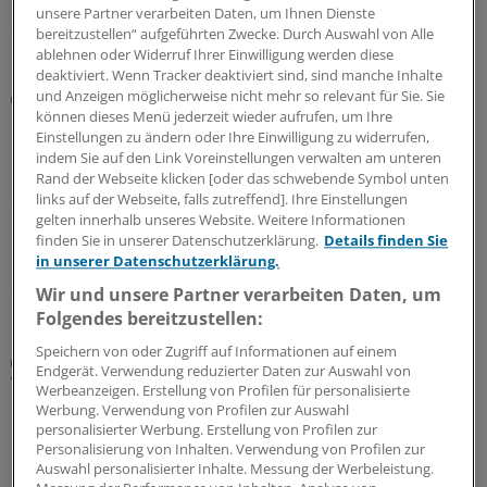
unsere Partner verarbeiten Daten, um Ihnen Dienste
27.07.2026
bereitzustellen“ aufgeführten Zwecke. Durch Auswahl von Alle
ablehnen oder Widerruf Ihrer Einwilligung werden diese
deaktiviert. Wenn Tracker deaktiviert sind, sind manche Inhalte
und Anzeigen möglicherweise nicht mehr so relevant für Sie. Sie
Vermeidbares Sterberisiko
können dieses Menü jederzeit wieder aufrufen, um Ihre
CKD: Bei kardiovaskulären Risikofaktoren die
Einstellungen zu ändern oder Ihre Einwilligung zu widerrufen,
Niere im Blick haben
indem Sie auf den Link Voreinstellungen verwalten am unteren
Einer chronischen Nierenerkrankung (CKD) frühzeitig
Rand der Webseite klicken [oder das schwebende Symbol unten
links auf der Webseite, falls zutreffend]. Ihre Einstellungen
auf die Spur zu kommen, wird in der hausärztlichen
gelten innerhalb unseres Website. Weitere Informationen
Praxis immer wichtiger. Dabei spielt ein bestimmter
finden Sie in unserer Datenschutzerklärung.
Details finden Sie
Faktor eine wesentliche Rolle.
in unserer Datenschutzerklärung.
24.07.2026
Wir und unsere Partner verarbeiten Daten, um
Folgendes bereitzustellen:
Speichern von oder Zugriff auf Informationen auf einem
Kasuistik
Endgerät. Verwendung reduzierter Daten zur Auswahl von
Was hat die interstitielle Nephritis ausgelöst?
Werbeanzeigen. Erstellung von Profilen für personalisierte
Werbung. Verwendung von Profilen zur Auswahl
Die Diagnose der interstitiellen Nephritis ist oft eine
personalisierter Werbung. Erstellung von Profilen zur
Herausforderung, da sie sich auf vielfältige Art
Personalisierung von Inhalten. Verwendung von Profilen zur
präsentieren kann. Aber auch die Ursache bleibt
Auswahl personalisierter Inhalte. Messung der Werbeleistung.