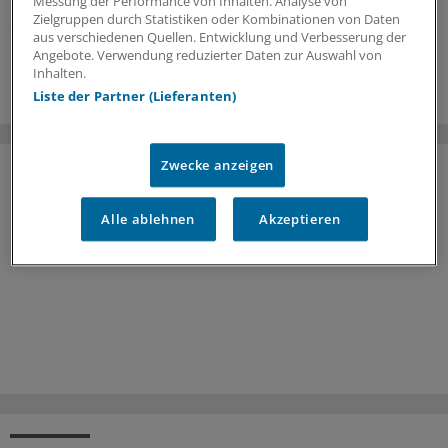
manchmal im Dunkeln, wie der Fall eines erkrankten
Messung der Performance von Inhalten. Analyse von
Zielgruppen durch Statistiken oder Kombinationen von Daten
Skiurlaubers zeigt.
aus verschiedenen Quellen. Entwicklung und Verbesserung der
Angebote. Verwendung reduzierter Daten zur Auswahl von
16.07.2026
Inhalten.
Liste der Partner (Lieferanten)
Zwecke anzeigen
Alle ablehnen
Akzeptieren