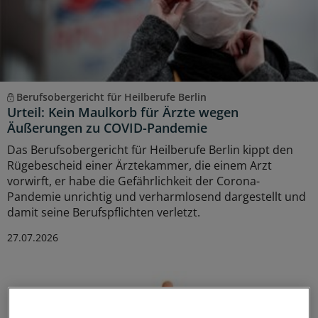
Berufsobergericht für Heilberufe Berlin
Urteil: Kein Maulkorb für Ärzte wegen
Äußerungen zu COVID-Pandemie
Das Berufsobergericht für Heilberufe Berlin kippt den
Rügebescheid einer Ärztekammer, die einem Arzt
vorwirft, er habe die Gefährlichkeit der Corona-
Pandemie unrichtig und verharmlosend dargestellt und
damit seine Berufspflichten verletzt.
27.07.2026