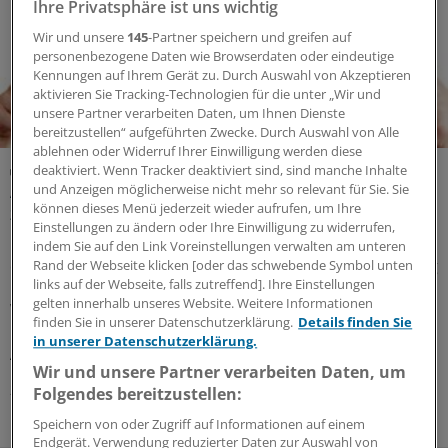
Ihre Privatsphäre ist uns wichtig
Wir und unsere
145
-Partner speichern und greifen auf
personenbezogene Daten wie Browserdaten oder eindeutige
Kennungen auf Ihrem Gerät zu. Durch Auswahl von Akzeptieren
aktivieren Sie Tracking-Technologien für die unter „Wir und
unsere Partner verarbeiten Daten, um Ihnen Dienste
bereitzustellen“ aufgeführten Zwecke. Durch Auswahl von Alle
ablehnen oder Widerruf Ihrer Einwilligung werden diese
Juli-Sitzung des CHMP
deaktiviert. Wenn Tracker deaktiviert sind, sind manche Inhalte
Acht Pharma-Innovationen auf der Zielgeraden
und Anzeigen möglicherweise nicht mehr so relevant für Sie. Sie
können dieses Menü jederzeit wieder aufrufen, um Ihre
zur EU-Zulassung
Einstellungen zu ändern oder Ihre Einwilligung zu widerrufen,
Neue Ansätze gegen zu hohe Cholesterinwerte bildeten
indem Sie auf den Link Voreinstellungen verwalten am unteren
einen Schwerpunkt der jüngsten Experten-Begutachtung
Rand der Webseite klicken [oder das schwebende Symbol unten
links auf der Webseite, falls zutreffend]. Ihre Einstellungen
bei der EMA: Auch gab es Zulassungsempfehlungen für
gelten innerhalb unseres Website. Weitere Informationen
Wirkstoffe gegen Plaque-Psoriasis, primäre biliäre
finden Sie in unserer Datenschutzerklärung.
Details finden Sie
Cholangitis, COVID-19, AMD und zerebrale
in unserer Datenschutzerklärung.
Adrenoleukodystrophie.
Wir und unsere Partner verarbeiten Daten, um
24.07.2026
Folgendes bereitzustellen:
Speichern von oder Zugriff auf Informationen auf einem
Endgerät. Verwendung reduzierter Daten zur Auswahl von