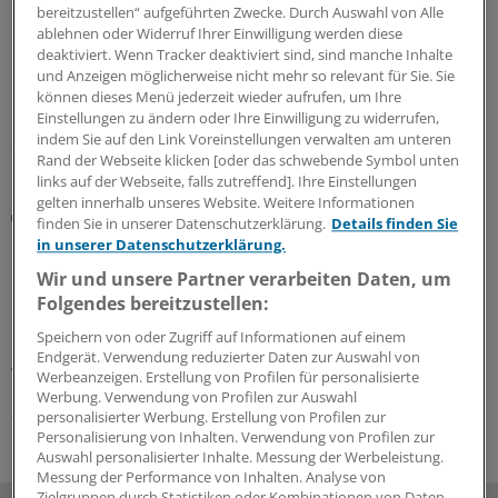
bereitzustellen“ aufgeführten Zwecke. Durch Auswahl von Alle
In der S2k-Leitlinie zur COPD werden Kortikosteroide in
ablehnen oder Widerruf Ihrer Einwilligung werden diese
einigen Situationen empfohlen. Zwei Referierende
deaktiviert. Wenn Tracker deaktiviert sind, sind manche Inhalte
diskutierten auf dem DGIM-Kongress die Vor- und
und Anzeigen möglicherweise nicht mehr so relevant für Sie. Sie
können dieses Menü jederzeit wieder aufrufen, um Ihre
Nachteile und gaben Tipps für die Praxis.
Einstellungen zu ändern oder Ihre Einwilligung zu widerrufen,
indem Sie auf den Link Voreinstellungen verwalten am unteren
30.07.2026
Rand der Webseite klicken [oder das schwebende Symbol unten
links auf der Webseite, falls zutreffend]. Ihre Einstellungen
gelten innerhalb unseres Website. Weitere Informationen
Von ungefährlich bis akut lebensbedrohlich
finden Sie in unserer Datenschutzerklärung.
Details finden Sie
Leitsymptom Dyspnoe: So geht’s rasch zur
in unserer Datenschutzerklärung.
richtigen Diagnose
Wir und unsere Partner verarbeiten Daten, um
Sie gehört zu den Top 5 der Beschwerden, die bei
Folgendes bereitzustellen:
Erstkonsultationen in Hausarztpraxen genannt werden:
Speichern von oder Zugriff auf Informationen auf einem
die Dyspnoe. Die Diagnostik kann zur Herausforderung
Endgerät. Verwendung reduzierter Daten zur Auswahl von
werden. Ein Überblick, was hinter Atemnot stecken kann.
Werbeanzeigen. Erstellung von Profilen für personalisierte
Werbung. Verwendung von Profilen zur Auswahl
20.07.2026
personalisierter Werbung. Erstellung von Profilen zur
Personalisierung von Inhalten. Verwendung von Profilen zur
Auswahl personalisierter Inhalte. Messung der Werbeleistung.
Messung der Performance von Inhalten. Analyse von
Zielgruppen durch Statistiken oder Kombinationen von Daten