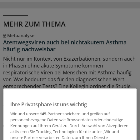
MEHR ZUM THEMA
Metaanalyse
Atemwegsviren auch bei nichtakutem Asthma
häufig nachweisbar
Nicht nur im Kontext von Exazerbationen, sondern auch
in Phasen ohne akute Symptome kommen
respiratorische Viren bei Menschen mit Asthma häufig
vor. Was bedeutet das für den diagnostischen Wert
entsprechender Tests? Eine Kollegin ordnet die Studie
ein.
Ihre Privatsphäre ist uns wichtig
30.07.2026
Wir und unsere
145
-Partner speichern und greifen auf
personenbezogene Daten wie Browserdaten oder eindeutige
Vor- und Nachteile der Therapie
Kennungen auf Ihrem Gerät zu. Durch Auswahl von Akzeptieren
Kortikosteroide bei COPD: Was spricht dafür –
aktivieren Sie Tracking-Technologien für die unter „Wir und
und was dagegen?
unsere Partner verarbeiten Daten, um Ihnen Dienste