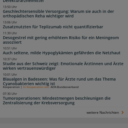
Defekturarzneimittel
13:50 Uhr
Geschlechtersensible Versorgung: Warum sie auch in der
orthopädischen Reha wichtiger wird
13:06 Uhr
Zusatznutzten für Teplizumab nicht quantifizierbar
11:39 Uhr
Desogestrel mit gering erhöhtem Risiko für ein Meningeom
assoziiert
10:51 Uhr
Auch seltene, milde Hypoglykämien gefährden die Netzhaut
10:37 Uhr
Studie aus der Schweiz zeigt: Emotionale Ärztinnen und Ärzte
wirken vertrauenswürdiger
10:01 Uhr
Blaualgen in Badeseen: Was für Ärzte rund um das Thema
Cyanobakterien wichtig ist
Kooperation
|
In Kooperation mit:
AOK-Bundesverband
07:30 Uhr
Tumoroperationen: Mindestmengen beschleunigen die
Zentralisierung der Krebsversorgung
weitere Nachrichten