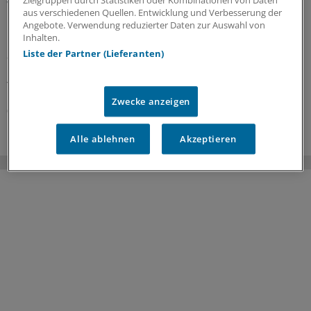
Zielgruppen durch Statistiken oder Kombinationen von Daten
vertragen
aus verschiedenen Quellen. Entwicklung und Verbesserung der
Die Top 5 unter den gängigen antihypertensiven
Angebote. Verwendung reduzierter Daten zur Auswahl von
Inhalten.
Regimen im Hinblick auf Verträglichkeit hat ein
Liste der Partner (Lieferanten)
australisches Team gekürt. Welche sind es? Und was
bedeutet diese Rangfolge für die initiale
Therapieauswahl?
Zwecke anzeigen
08.07.2026
Alle ablehnen
Akzeptieren