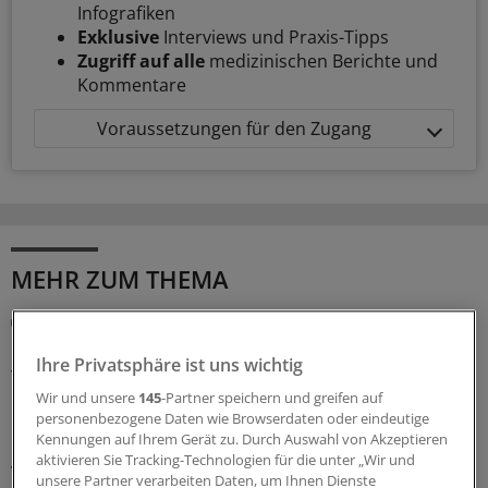
Infografiken
Exklusive
Interviews und Praxis-Tipps
Zugriff auf alle
medizinischen Berichte und
Kommentare
Voraussetzungen für den Zugang
MEHR ZUM THEMA
Sonderbericht
Biomarker gegen Diabetes-Folgen
Ihre Privatsphäre ist uns wichtig
Typ-2-Diabetes und Adipositas sind keine isolierten
Wir und unsere
145
-Partner speichern und greifen auf
Erkrankungen: Sie wirken sich auf zahlreiche
personenbezogene Daten wie Browserdaten oder eindeutige
Organsysteme aus und verursachen viel Morbidität und
Kennungen auf Ihrem Gerät zu. Durch Auswahl von Akzeptieren
Kosten. Ganzheitliche Prävention ist möglich, wenn die
aktivieren Sie Tracking-Technologien für die unter „Wir und
Versorgung die unterschiedlichen Organe gezielt in den
unsere Partner verarbeiten Daten, um Ihnen Dienste