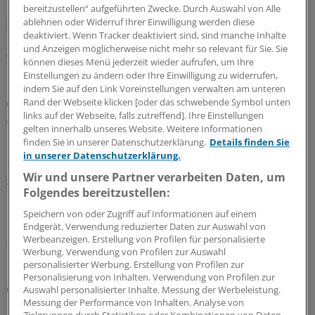
Blick nimmt und Risiken früh erkennt.
bereitzustellen“ aufgeführten Zwecke. Durch Auswahl von Alle
ablehnen oder Widerruf Ihrer Einwilligung werden diese
Sonderbericht
|
Mit freundlicher Unterstützung von:
Roche Diagnostics
deaktiviert. Wenn Tracker deaktiviert sind, sind manche Inhalte
Deutschland GmbH, Mannheim
und Anzeigen möglicherweise nicht mehr so relevant für Sie. Sie
03.08.2026
können dieses Menü jederzeit wieder aufrufen, um Ihre
Einstellungen zu ändern oder Ihre Einwilligung zu widerrufen,
indem Sie auf den Link Voreinstellungen verwalten am unteren
Praxis-Tipps
Rand der Webseite klicken [oder das schwebende Symbol unten
Ältere Menschen auf Reisen: Weshalb das
links auf der Webseite, falls zutreffend]. Ihre Einstellungen
gelten innerhalb unseres Website. Weitere Informationen
Blutdruckmittel gern mal reduziert werden darf
finden Sie in unserer Datenschutzerklärung.
Details finden Sie
Im Interview erklärt Tropenmediziner Tomas Jelinek, was
in unserer Datenschutzerklärung.
bei Reiseimpfungen für ältere Menschen zu beachten ist,
Wir und unsere Partner verarbeiten Daten, um
warum der Blutdruck im Urlaub lieber ein klein wenig
Folgendes bereitzustellen:
höher sein sollte, und weshalb die Reiseberatung für die
Speichern von oder Zugriff auf Informationen auf einem
Durchimpfungsrate so wichtig ist.
Endgerät. Verwendung reduzierter Daten zur Auswahl von
Werbeanzeigen. Erstellung von Profilen für personalisierte
24.07.2026
Werbung. Verwendung von Profilen zur Auswahl
personalisierter Werbung. Erstellung von Profilen zur
Personalisierung von Inhalten. Verwendung von Profilen zur
Kombi schlägt Monotherapie
Auswahl personalisierter Inhalte. Messung der Werbeleistung.
Diese Blutdrucksenker werden am besten
Messung der Performance von Inhalten. Analyse von