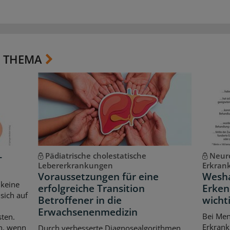
 THEMA
-
Pädiatrische cholestatische
Neuro
Lebererkrankungen
Erkran
Voraussetzungen für eine
Wesha
 keine
erfolgreiche Transition
Erken
sich auf
Betroffener in die
wichti
Erwachsenenmedizin
Bei Men
sten.
Erkrank
ch, wenn
Durch verbesserte Diagnosealgorithmen