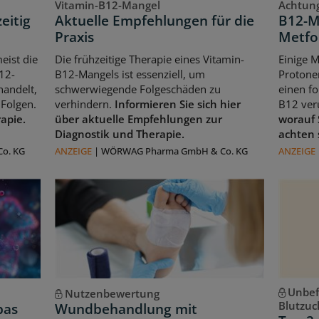
Vitamin-B12-Mangel
Achtung
eitig
Aktuelle Empfehlungen für die
B12-M
Praxis
Metfo
eist die
Die frühzeitige Therapie eines Vitamin-
Einige 
12-
B12-Mangels ist essenziell, um
Protone
handelt,
schwerwiegende Folgeschäden zu
einen f
Folgen.
verhindern.
Informieren Sie sich hier
B12 ver
rapie.
über aktuelle Empfehlungen zur
worauf 
Diagnostik und Therapie.
achten 
o. KG
ANZEIGE
|
WÖRWAG Pharma GmbH & Co. KG
ANZEIGE
Unbef
Nutzenbewertung
Blutzuc
pas
Wundbehandlung mit