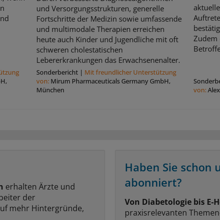
aktuell
en
und Versorgungsstrukturen, generelle
Auftret
und
Fortschritte der Medizin sowie umfassende
bestätig
und multimodale Therapien erreichen
Zudem e
heute auch Kinder und Jugendliche mit oft
Betroff
schweren cholestatischen
Lebererkrankungen das Erwachsenenalter.
tützung
Sonderbericht
|
Mit freundlicher Unterstützung
bH,
von:
Mirum Pharmaceuticals Germany GmbH,
Sonderbe
München
von:
Ale
Haben Sie schon 
abonniert?
n
erhalten Ärzte und
beiter der
Von Diabetologie bis E-H
auf mehr Hintergründe,
praxisrelevanten Themen