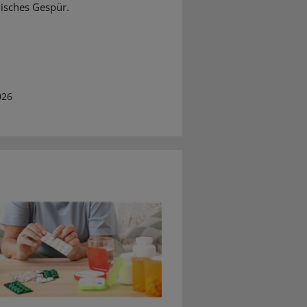
visches Gespür.
026