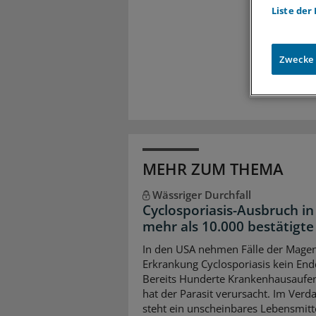
Liste der
Meh
Exkl
Zugr
Zwecke
MEHR ZUM THEMA
Wässriger Durchfall
Cyclosporiasis-Ausbruch in
mehr als 10.000 bestätigte 
In den USA nehmen Fälle der Mage
Erkrankung Cyclosporiasis kein End
Bereits Hunderte Krankenhausaufen
hat der Parasit verursacht. Im Verd
steht ein unscheinbares Lebensmitte