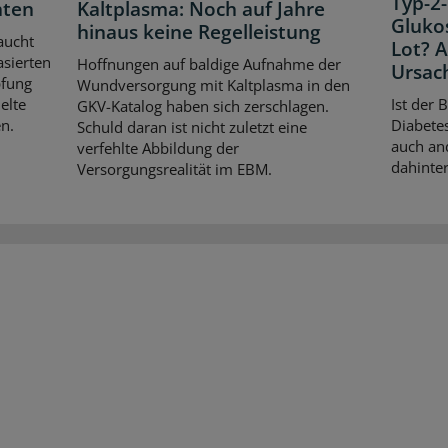
Typ-2-
hten
Kaltplasma: Noch auf Jahre
Gluko
hinaus keine Regelleistung
aucht
Lot? 
asierten
Hoffnungen auf baldige Aufnahme der
Ursac
pfung
Wundversorgung mit Kaltplasma in den
elte
Ist der 
GKV-Katalog haben sich zerschlagen.
n.
Diabetes
Schuld daran ist nicht zuletzt eine
auch an
verfehlte Abbildung der
dahinter
Versorgungsrealität im EBM.