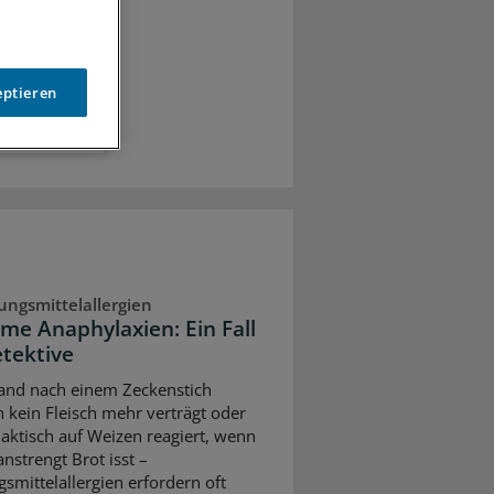
eptieren
ngsmittelallergien
ame Anaphylaxien: Ein Fall
etektive
nd nach einem Zeckenstich
ch kein Fleisch mehr verträgt oder
aktisch auf Weizen reagiert, wenn
nstrengt Brot isst –
smittelallergien erfordern oft