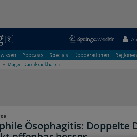
An
swissen
Podcasts
Specials
Kooperationen
Regionen
Magen-Darmkrankheiten
yse
phile Ösophagitis: Doppelte 
rkt offenbar besser