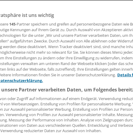
vatsphäre ist uns wichtig
enhemmer für sich genommen führen bei eosinophiler Ös
edem zweiten Fall zu einer klinischen und histologischen Re
nsere
145
-Partner speichern und greifen auf personenbezogene Daten wie 
einer Metaanalyse. Einzelne Studien weisen darauf hin, das
utige Kennungen auf Ihrem Gerät zu. Durch Auswahl von Akzeptieren aktivi
echnologien für die unter „Wir und unsere Partner verarbeiten Daten, um I
s, verteilt auf zweimal täglich, möglicherweise wirksamer is
ellen“ aufgeführten Zwecke. Durch Auswahl von Alle ablehnen oder Widerruf
.
ng werden diese deaktiviert. Wenn Tracker deaktiviert sind, sind manche Inh
öglicherweise nicht mehr so relevant für Sie. Sie können dieses Menü jeder
um Ihre Einstellungen zu ändern oder Ihre Einwilligung zu widerrufen, indem
 Leserin, lieber Leser,
nstellungen verwalten am unteren Rand der Webseite klicken [oder das sc
en links auf der Webseite, falls zutreffend]. Ihre Einstellungen gelten inner
tändigen Beitrag können Sie lesen, sobald Sie sich eingelogg
eitere Informationen finden Sie in unserer Datenschutzerklärung.
Details 
Datenschutzerklärung.
Jetzt anmelden »
Kostenlos registriere
 unsere Partner verarbeiten Daten, um Folgendes bereit
von oder Zugriff auf Informationen auf einem Endgerät. Verwendung reduzi
 vergessen?
l von Werbeanzeigen. Erstellung von Profilen für personalisierte Werbung
es Problem beim Login?
en zur Auswahl personalisierter Werbung. Erstellung von Profilen zur Person
en. Verwendung von Profilen zur Auswahl personalisierter Inhalte. Messung
dung ist mit wenigen Klicks erledigt und kostenlos.
ung. Messung der Performance von Inhalten. Analyse von Zielgruppen durch
inationen von Daten aus verschiedenen Quellen. Entwicklung und Verbess
teile des kostenlosen Login:
 Verwendung reduzierter Daten zur Auswahl von Inhalten.