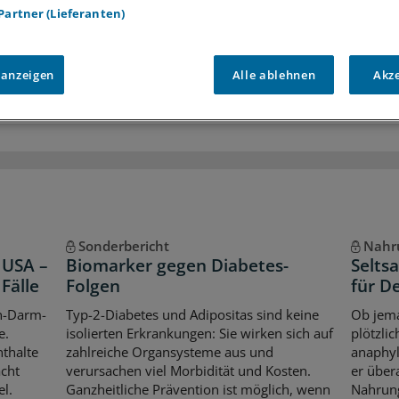
 Partner (Lieferanten)
r
Analysen, Hintergründe und Infografiken
usive
Interviews und Praxis-Tipps
iff auf alle
medizinischen Berichte und Kommentare
 anzeigen
Alle ablehnen
Akz
Voraussetzungen für den Zugang
Sonderbericht
Nahru
 USA –
Biomarker gegen Diabetes-
Selts
Fälle
Folgen
für D
n-Darm-
Typ-2-Diabetes und Adipositas sind keine
Ob jema
e.
isolierten Erkrankungen: Sie wirken sich auf
plötzli
thalte
zahlreiche Organsysteme aus und
anaphyl
acht
verursachen viel Morbidität und Kosten.
er übera
l.
Ganzheitliche Prävention ist möglich, wenn
Nahrung