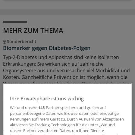
MEHR ZUM THEMA
Sonderbericht
Biomarker gegen Diabetes-Folgen
Typ-2-Diabetes und Adipositas sind keine isolierten
Erkrankungen: Sie wirken sich auf zahlreiche
Organsysteme aus und verursachen viel Morbidität und
Kosten. Ganzheitliche Prävention ist möglich, wenn die
Versorgung die unterschiedlichen Organe gezielt in den
Blick nimmt und Risiken früh erkennt.
Sonderbericht
|
Mit freundlicher Unterstützung von:
Roche Diagnostics
Ihre Privatsphäre ist uns wichtig
Deutschland GmbH, Mannheim
Wir und unsere
145
-Partner speichern und greifen auf
03.08.2026
personenbezogene Daten wie Browserdaten oder eindeutige
Kennungen auf Ihrem Gerät zu. Durch Auswahl von Akzeptieren
aktivieren Sie Tracking-Technologien für die unter „Wir und
unsere Partner verarbeiten Daten, um Ihnen Dienste
Juli-Sitzung des CHMP