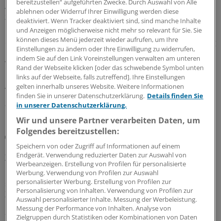
bereitzustellen“ aufgeführten Zwecke. Durch Auswahl von Alle
Acht Pharma-Innovationen auf der Zielgeraden
ablehnen oder Widerruf Ihrer Einwilligung werden diese
zur EU-Zulassung
deaktiviert. Wenn Tracker deaktiviert sind, sind manche Inhalte
und Anzeigen möglicherweise nicht mehr so relevant für Sie. Sie
Neue Ansätze gegen zu hohe Cholesterinwerte bildeten
können dieses Menü jederzeit wieder aufrufen, um Ihre
einen Schwerpunkt der jüngsten Experten-Begutachtung
Einstellungen zu ändern oder Ihre Einwilligung zu widerrufen,
bei der EMA: Auch gab es Zulassungsempfehlungen für
indem Sie auf den Link Voreinstellungen verwalten am unteren
Wirkstoffe gegen Plaque-Psoriasis, primäre biliäre
Rand der Webseite klicken [oder das schwebende Symbol unten
Cholangitis, COVID-19, AMD und zerebrale
links auf der Webseite, falls zutreffend]. Ihre Einstellungen
Adrenoleukodystrophie.
gelten innerhalb unseres Website. Weitere Informationen
finden Sie in unserer Datenschutzerklärung.
Details finden Sie
24.07.2026
in unserer Datenschutzerklärung.
Wir und unsere Partner verarbeiten Daten, um
Folgendes bereitzustellen:
Lipidmanagement
LDL-Cholesterin: Neue US-Leitlinie führt wieder
Speichern von oder Zugriff auf Informationen auf einem
Endgerät. Verwendung reduzierter Daten zur Auswahl von
Zielwerte ein
Werbeanzeigen. Erstellung von Profilen für personalisierte
Die aktualisierte US-Leitlinie zur Dyslipidämie gleicht sich
Werbung. Verwendung von Profilen zur Auswahl
personalisierter Werbung. Erstellung von Profilen zur
stark der europäischen Leitlinie an: Die LDL-Cholesterin-
Personalisierung von Inhalten. Verwendung von Profilen zur
Zielwerte stehen wieder im Fokus.
Auswahl personalisierter Inhalte. Messung der Werbeleistung.
Messung der Performance von Inhalten. Analyse von
21.07.2026
Zielgruppen durch Statistiken oder Kombinationen von Daten