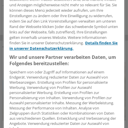
kommen sekundäre Immundefekte deutlich häufiger
und Anzeigen möglicherweise nicht mehr so relevant für Sie. Sie
vor. Welche Patienten sind besonders gefährdet?
können dieses Menü jederzeit wieder aufrufen, um Ihre
Einstellungen zu ändern oder Ihre Einwilligung zu widerrufen,
23.07.2026
indem Sie auf den Link Voreinstellungen verwalten am unteren
Rand der Webseite klicken [oder das schwebende Symbol unten
links auf der Webseite, falls zutreffend]. Ihre Einstellungen
gelten innerhalb unseres Website. Weitere Informationen
finden Sie in unserer Datenschutzerklärung.
Details finden Sie
in unserer Datenschutzerklärung.
DAS KÖNNTE SIE AUCH INTERESSIEREN
Wir und unsere Partner verarbeiten Daten, um
Folgendes bereitzustellen:
Speichern von oder Zugriff auf Informationen auf einem
Endgerät. Verwendung reduzierter Daten zur Auswahl von
Werbeanzeigen. Erstellung von Profilen für personalisierte
Werbung. Verwendung von Profilen zur Auswahl
personalisierter Werbung. Erstellung von Profilen zur
Personalisierung von Inhalten. Verwendung von Profilen zur
Auswahl personalisierter Inhalte. Messung der Werbeleistung.
Messung der Performance von Inhalten. Analyse von
Zielgruppen durch Statistiken oder Kombinationen von Daten
aus verschiedenen Quellen. Entwicklung und Verbesserung der
Angebote. Verwendung reduzierter Daten zur Auswahl von
Impflücken bei Chronikern