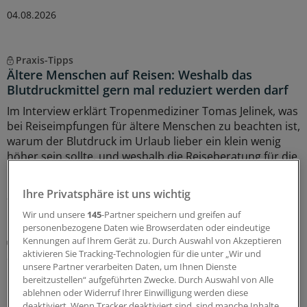
04.08.2026
Praxis-Tipps
Ältere Menschen auf Reisen: Weshalb das
Blutdruckmittel gern mal reduziert werden darf
Im Interview erklärt Tropenmediziner Tomas Jelinek, was
bei Reiseimpfungen für ältere Menschen zu beachten ist,
warum der Blutdruck im Urlaub lieber ein klein wenig
höher sein sollte, und weshalb die Reiseberatung für die
Durchimpfungsrate so wichtig ist.
Ihre Privatsphäre ist uns wichtig
24.07.2026
Wir und unsere
145
-Partner speichern und greifen auf
personenbezogene Daten wie Browserdaten oder eindeutige
Erhöhte Infektanfälligkeit
Kennungen auf Ihrem Gerät zu. Durch Auswahl von Akzeptieren
Sekundäre Immundefekte: Wie Sie
aktivieren Sie Tracking-Technologien für die unter „Wir und
unsere Partner verarbeiten Daten, um Ihnen Dienste
Risikopatienten erkennen und adäquat managen
bereitzustellen“ aufgeführten Zwecke. Durch Auswahl von Alle
Im Gegensatz zu den seltenen primären Immundefekten
ablehnen oder Widerruf Ihrer Einwilligung werden diese
deaktiviert. Wenn Tracker deaktiviert sind, sind manche Inhalte