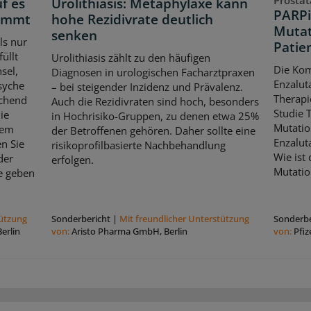
Prosta
f es
Urolithiasis: Metaphylaxe kann
PARPi
kommt
hohe Rezidivrate deutlich
Mutat
senken
ls nur
Patie
üllt
Urolithiasis zählt zu den häufigen
Die Kom
sel,
Diagnosen in urologischen Facharztpraxen
Enzalut
syche
– bei steigender Inzidenz und Prävalenz.
Therapi
echend
Auch die Rezidivraten sind hoch, besonders
Studie
die
in Hochrisiko-Gruppen, zu denen etwa 25%
Mutatio
dem
der Betroffenen gehören. Daher sollte eine
Enzalut
n Sie
risikoprofilbasierte Nachbehandlung
Wie ist
der
erfolgen.
Mutatio
e geben
tützung
Sonderbericht
|
Mit freundlicher Unterstützung
Sonderbe
erlin
von:
Aristo Pharma GmbH, Berlin
von:
Pfi