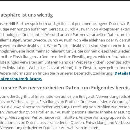
23.10.2008, 05:00 Uhr
vatsphäre ist uns wichtig
nsere
145
-Partner speichern und greifen auf personenbezogene Daten wie 
utige Kennungen auf Ihrem Gerät zu. Durch Auswahl von Akzeptieren aktivi
echnologien für die unter „Wir und unsere Partner verarbeiten Daten, um I
). Aus einer einzigen Stammzelle haben US-Forscher bei M
ellen“ aufgeführten Zwecke. Durch Auswahl von Alle ablehnen oder Widerruf
 funktionsfähige Prostata nachwachsen lassen.
ng werden diese deaktiviert. Wenn Tracker deaktiviert sind, sind manche Inh
öglicherweise nicht mehr so relevant für Sie. Sie können dieses Menü jeder
udem, dass diese Stammzellen in geringer Zahl auch beim M
um Ihre Einstellungen zu ändern oder Ihre Einwilligung zu widerrufen, indem
nstellungen verwalten am unteren Rand der Webseite klicken [oder das sc
orkommen. Dies sei ein wichtiger Schritt hin zu dem Ziel, e
en links auf der Webseite, falls zutreffend]. Ihre Einstellungen gelten inner
oder neuwachsen zu lassen, schreiben die Forscher im Fa
eitere Informationen finden Sie in unserer Datenschutzerklärung.
Details 
ne vorab).
Datenschutzerklärung.
 unsere Partner verarbeiten Daten, um Folgendes bereit
von oder Zugriff auf Informationen auf einem Endgerät. Verwendung reduzi
l von Werbeanzeigen. Erstellung von Profilen für personalisierte Werbung
e:
en zur Auswahl personalisierter Werbung. Erstellung von Profilen zur Person
en. Verwendung von Profilen zur Auswahl personalisierter Inhalte. Messung
rankheiten
Urologie
ung. Messung der Performance von Inhalten. Analyse von Zielgruppen durch
inationen von Daten aus verschiedenen Quellen. Entwicklung und Verbess
 Verwendung reduzierter Daten zur Auswahl von Inhalten.