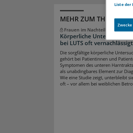
Liste der
MEHR ZUM THEMA
Zwecke
Frauen im Nachteil
Körperliche Untersuchung
bei LUTS oft vernachlässigt
Die sorgfältige körperliche Unters
gehört bei Patientinnen und Patient
Symptomen des unteren Harntrakts
als unabdingbares Element zur Diag
Wie eine Studie zeigt, unterbleibt si
oft – vor allem bei weiblichen Betro