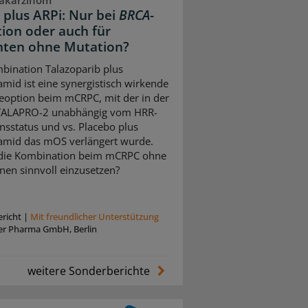
takarzinom
 plus ARPi: Nur bei
BRCA
-
ion oder auch für
nten ohne Mutation?
bination Talazoparib plus
amid ist eine synergistisch wirkende
eoption beim mCRPC, mit der in der
 TALAPRO-2 unabhängig vom HRR-
nsstatus und vs. Placebo plus
amid das mOS verlängert wurde.
 die Kombination beim mCRPC ohne
nen sinnvoll einzusetzen?
richt
|
Mit freundlicher Unterstützung
zer Pharma GmbH, Berlin
weitere Sonderberichte