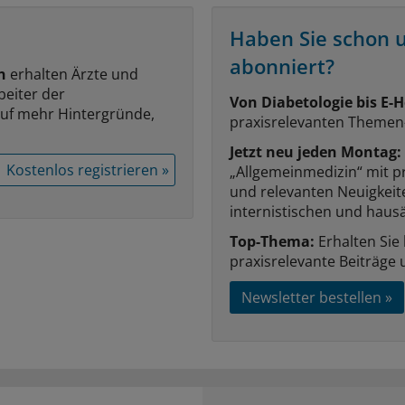
Haben Sie schon 
abonniert?
n
erhalten Ärzte und
beiter der
Von Diabetologie bis E-H
auf mehr Hintergründe,
praxisrelevanten Themen
Jetzt neu jeden Montag:
Kostenlos registrieren »
„Allgemeinmedizin“ mit p
und relevanten Neuigkei
internistischen und hausä
Top-Thema:
Erhalten Sie
praxisrelevante Beiträge 
Newsletter bestellen »