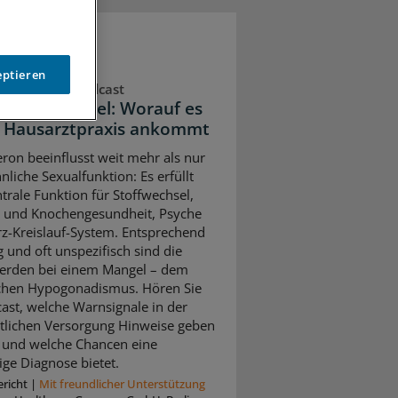
eptieren
eTag extra“-Podcast
steronmangel: Worauf es
r Hausarztpraxis ankommt
eron beeinflusst weit mehr als nur
nliche Sexualfunktion: Es erfüllt
ntrale Funktion für Stoffwechsel,
 und Knochengesundheit, Psyche
z-Kreislauf-System. Entsprechend
ig und oft unspezifisch sind die
erden bei einem Mangel – dem
chen Hypogonadismus. Hören Sie
ast, welche Warnsignale in der
tlichen Versorgung Hinweise geben
und welche Chancen eine
ige Diagnose bietet.
richt
|
Mit freundlicher Unterstützung