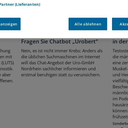
 Partner (Lieferanten)
 anzeigen
Alle ablehnen
Akz
Künstliche Intelligenz
„Ärzt
 wird
Bei urologischen Problemen:
Testo
Fragen Sie Chatbot „Urobert“
in de
uchung
Nein, es ist nicht immer Krebs: Anders als
Testost
en mit
die üblichen Suchmaschinen im Internet
die män
 (LUTS)
will das Chat-Angebot der Uro-GmbH
eine ze
nostik.
Nordrhein sachlicher informieren und
Muskel-
e aber
erstmal beruhigen statt zu verunsichern.
und Her
ffenen.
vielfält
Beschw
männli
im Podc
hausärz
können 
frühzeit
Sonderbe