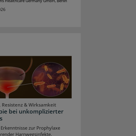
ins Healthcare Germany GmbH, Berlin
026
, Resistenz & Wirksamkeit
ie bei unkomplizierter
s
 Erkenntnisse zur Prophylaxe
erender Harnwegsinfekte,