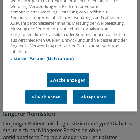
Werbeanzeigen. Erstellung von Profilen für personalisierte
06.08.2026
Werbung. Verwendung von Profilen zur Auswahl
personalisierter Werbung. Erstellung von Profilen zur
Personalisierung von Inhalten. Verwendung von Profilen zur
Auswahl personalisierter Inhalte. Messung der Werbeleistung.
Diabetische Retinopathie
Messung der Performance von Inhalten. Analyse von
Auch seltene, milde Hypoglykämien gefährden
Zielgruppen durch Statistiken oder Kombinationen von Daten
die Netzhaut
aus verschiedenen Quellen. Entwicklung und Verbesserung der
Angebote. Verwendung reduzierter Daten zur Auswahl von
Eine gute Blutzuckerkontrolle senkt bei Menschen mit
Inhalten.
Typ-2-Diabetes das Risiko für eine diabetische
Liste der Partner (Lieferanten)
Retinopathie. Dabei zählt mehr als der HbA
-Wert.
1c
Wichtig ist auch, Unterzuckerungen zu vermeiden.
06.08.2026
Zwecke anzeigen
Alle ablehnen
Akzeptieren
Kasuistik
Der Fall eines Patienten mit MODY-Diabetes nach
längerer Remission
Ein junger Patient mit diagnostiziertem Typ-2-Diabetes
stellte sich nach längerer Remission ohne
antidiabetische Therapie wieder vor – mit akuter