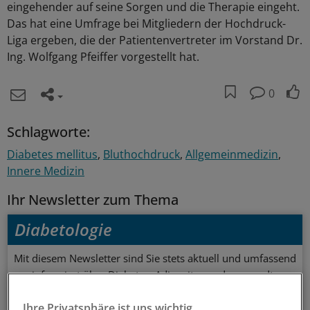
eingehender auf seine Sorgen und die Therapie eingeht.
Das hat eine Umfrage bei Mitgliedern der Hochdruck-
Liga ergeben, die der Patientenvertreter im Vorstand Dr.
Ing. Wolfgang Pfeiffer vorgestellt hat.
0
Schlagworte:
Diabetes mellitus
Bluthochdruck
Allgemeinmedizin
Innere Medizin
Ihr Newsletter zum Thema
Diabetologie
Mit diesem Newsletter sind Sie stets aktuell und umfassend
informiert über Diabetes, Adipositas und verwandte
Themen.
Ihre Privatsphäre ist uns wichtig