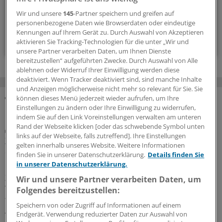
alle 2 Wochen (Donnerstag)
Wir und unsere
145
-Partner speichern und greifen auf
personenbezogene Daten wie Browserdaten oder eindeutige
Kennungen auf Ihrem Gerät zu. Durch Auswahl von Akzeptieren
Zum Abonnieren bitte anmelden
aktivieren Sie Tracking-Technologien für die unter „Wir und
unsere Partner verarbeiten Daten, um Ihnen Dienste
bereitzustellen“ aufgeführten Zwecke. Durch Auswahl von Alle
ablehnen oder Widerruf Ihrer Einwilligung werden diese
deaktiviert. Wenn Tracker deaktiviert sind, sind manche Inhalte
und Anzeigen möglicherweise nicht mehr so relevant für Sie. Sie
können dieses Menü jederzeit wieder aufrufen, um Ihre
Einstellungen zu ändern oder Ihre Einwilligung zu widerrufen,
MEHR ZUM THEMA
indem Sie auf den Link Voreinstellungen verwalten am unteren
Rand der Webseite klicken [oder das schwebende Symbol unten
Diabetes mellitus
links auf der Webseite, falls zutreffend]. Ihre Einstellungen
Zusatznutzten für Teplizumab nicht
gelten innerhalb unseres Website. Weitere Informationen
quantifizierbar
finden Sie in unserer Datenschutzerklärung.
Details finden Sie
in unserer Datenschutzerklärung.
Keinen Anhaltspunkt für einen quantifizierbaren
Zusatznutzen des neu zugelassenen Antidiabetikums
Wir und unsere Partner verarbeiten Daten, um
Teplizumab hat der Gemeinsame Bundesausschuss
Folgendes bereitzustellen:
festgestellt. Für die Bewertung war beobachtendes
Speichern von oder Zugriff auf Informationen auf einem
Abwarten vorgegeben worden.
Endgerät. Verwendung reduzierter Daten zur Auswahl von