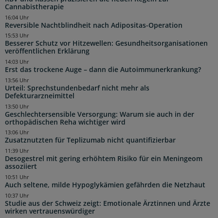
Cannabistherapie
16:04 Uhr
Reversible Nachtblindheit nach Adipositas-Operation
15:53 Uhr
Besserer Schutz vor Hitzewellen: Gesundheitsorganisationen
veröffentlichen Erklärung
14:03 Uhr
Erst das trockene Auge – dann die Autoimmunerkrankung?
13:56 Uhr
Urteil: Sprechstundenbedarf nicht mehr als
Defekturarzneimittel
13:50 Uhr
Geschlechtersensible Versorgung: Warum sie auch in der
orthopädischen Reha wichtiger wird
13:06 Uhr
Zusatznutzten für Teplizumab nicht quantifizierbar
11:39 Uhr
Desogestrel mit gering erhöhtem Risiko für ein Meningeom
assoziiert
10:51 Uhr
Auch seltene, milde Hypoglykämien gefährden die Netzhaut
10:37 Uhr
Studie aus der Schweiz zeigt: Emotionale Ärztinnen und Ärzte
wirken vertrauenswürdiger