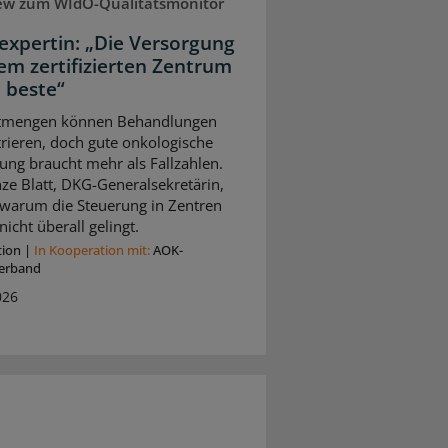
iew zum WIdO-Qualitätsmonitor
expertin: „Die Versorgung
nem zertifizierten Zentrum
e beste“
tmengen können Behandlungen
rieren, doch gute onkologische
ung braucht mehr als Fallzahlen.
ze Blatt, DKG-Generalsekretärin,
, warum die Steuerung in Zentren
nicht überall gelingt.
tion
|
In Kooperation mit:
AOK-
erband
026