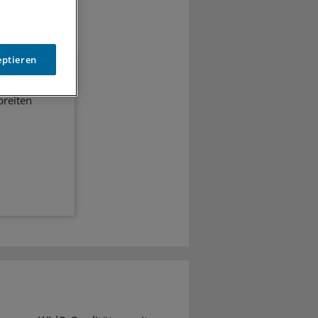
eptieren
breiten