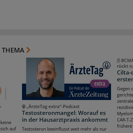
 THEMA
BCMA-
rückt n
Cilta-
erste
Gegen d
gericht
zentral
-
„ÄrzteTag extra“-Podcast
rezidiv
Testosteronmangel: Worauf es
Myeloms
in der Hausarztpraxis ankommt
CAR-T-Z
 keine
frühere
sich auf
Testosteron beeinflusst weit mehr als nur