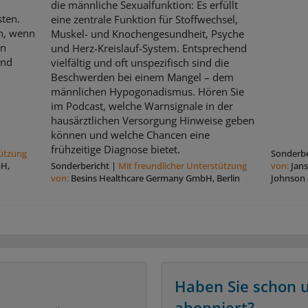
die männliche Sexualfunktion: Es erfüllt
sten.
eine zentrale Funktion für Stoffwechsel,
ch, wenn
Muskel- und Knochengesundheit, Psyche
en
und Herz-Kreislauf-System. Entsprechend
und
vielfältig und oft unspezifisch sind die
Beschwerden bei einem Mangel – dem
männlichen Hypogonadismus. Hören Sie
im Podcast, welche Warnsignale in der
hausärztlichen Versorgung Hinweise geben
können und welche Chancen eine
frühzeitige Diagnose bietet.
tützung
Sonderbe
bH,
Sonderbericht
|
Mit freundlicher Unterstützung
von:
Jan
von:
Besins Healthcare Germany GmbH, Berlin
Johnson
Haben Sie schon 
abonniert?