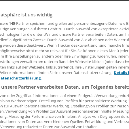
vatsphäre ist uns wichtig
26.11.2007, 05:00 Uhr
nsere
145
-Partner speichern und greifen auf personenbezogene Daten wie 
utige Kennungen auf Ihrem Gerät zu. Durch Auswahl von Akzeptieren aktivi
echnologien für die unter „Wir und unsere Partner verarbeiten Daten, um I
ellen“ aufgeführten Zwecke. Durch Auswahl von Alle ablehnen oder Widerruf
RG
(eb). Der "1. Bad Homburger Krebstag 1000 Fragen - 100
ng werden diese deaktiviert. Wenn Tracker deaktiviert sind, sind manche Inh
öglicherweise nicht mehr so relevant für Sie. Sie können dieses Menü jeder
stag, den 19. Januar 2008, im Kurhaus Bad Homburg statt. 
um Ihre Einstellungen zu ändern oder Ihre Einwilligung zu widerrufen, indem
ndmore communication GmbH. Auf dem Programm stehen fü
nstellungen verwalten am unteren Rand der Webseite klicken [oder das sc
d Ärzte außer einer großen Ausstellung über 40 Workshop
en links auf der Webseite, falls zutreffend]. Ihre Einstellungen gelten inner
skussionen. Es werden schulmedizinische sowie alternativ
eitere Informationen finden Sie in unserer Datenschutzerklärung.
Details 
Datenschutzerklärung.
ethoden, etwa zu Brust- und Darmkrebs, präsentiert.
 unsere Partner verarbeiten Daten, um Folgendes bereit
ibt es unter
www.badhomburger-krebstag.de
von oder Zugriff auf Informationen auf einem Endgerät. Verwendung reduzi
l von Werbeanzeigen. Erstellung von Profilen für personalisierte Werbung
en zur Auswahl personalisierter Werbung. Erstellung von Profilen zur Person
en. Verwendung von Profilen zur Auswahl personalisierter Inhalte. Messung
ung. Messung der Performance von Inhalten. Analyse von Zielgruppen durch
e:
inationen von Daten aus verschiedenen Quellen. Entwicklung und Verbess
 Verwendung reduzierter Daten zur Auswahl von Inhalten.