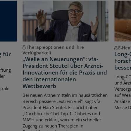
Therapieoptionen und ihre
E-Hea
Verfügbarkeit
g für
Long-
„Welle an Neuerungen“: vfa-
Forsch
Präsident Steutel über Arznei-
besse
iftung
Innovationen für die Praxis und
der
Long-CO
den internationalen
und Ärzt
Wettbewerb
trale
Versorgu
Bei neuen Arzneimitteln im hausärztlichen
auf Wear
Bereich passiere „extrem viel“, sagt vfa-
Ansätze 
Präsident Han Steutel. Er spricht über
Messe D
„Durchbrüche“ bei Typ-1-Diabetes und
MASH und erklärt, warum ein schneller
Zugang zu neuen Therapien in