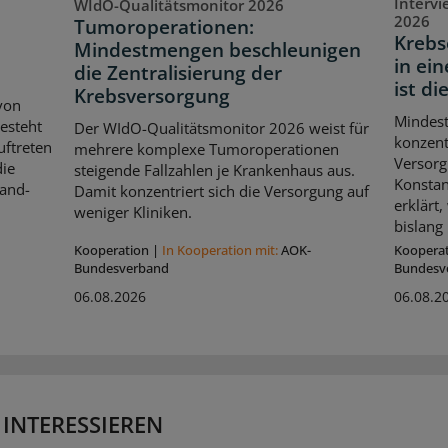
Interv
WIdO-Qualitätsmonitor 2026
2026
Tumoroperationen:
Krebs
Mindestmengen beschleunigen
in ei
die Zentralisierung der
ist di
Krebsversorgung
von
Mindes
esteht
Der WIdO-Qualitätsmonitor 2026 weist für
konzent
uftreten
mehrere komplexe Tumoroperationen
Versorg
die
steigende Fallzahlen je Krankenhaus aus.
Konstan
Hand-
Damit konzentriert sich die Versorgung auf
erklärt
weniger Kliniken.
bislang 
Kooperation
|
In Kooperation mit:
AOK-
Koopera
Bundesverband
Bundesv
06.08.2026
06.08.2
 INTERESSIEREN