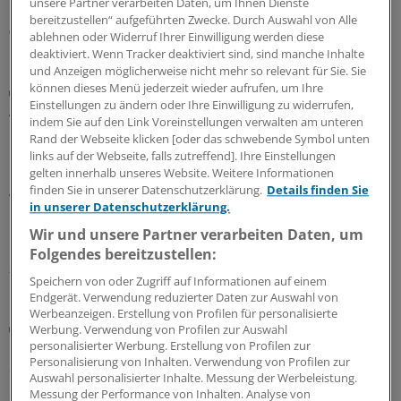
unsere Partner verarbeiten Daten, um Ihnen Dienste
Deutschland GmbH, Mannheim
bereitzustellen“ aufgeführten Zwecke. Durch Auswahl von Alle
03.08.2026
ablehnen oder Widerruf Ihrer Einwilligung werden diese
deaktiviert. Wenn Tracker deaktiviert sind, sind manche Inhalte
und Anzeigen möglicherweise nicht mehr so relevant für Sie. Sie
können dieses Menü jederzeit wieder aufrufen, um Ihre
Praxis-Tipps
Einstellungen zu ändern oder Ihre Einwilligung zu widerrufen,
Ältere Menschen auf Reisen: Weshalb das
indem Sie auf den Link Voreinstellungen verwalten am unteren
Blutdruckmittel gern mal reduziert werden darf
Rand der Webseite klicken [oder das schwebende Symbol unten
Im Interview erklärt Tropenmediziner Tomas Jelinek, was
links auf der Webseite, falls zutreffend]. Ihre Einstellungen
gelten innerhalb unseres Website. Weitere Informationen
bei Reiseimpfungen für ältere Menschen zu beachten ist,
finden Sie in unserer Datenschutzerklärung.
Details finden Sie
warum der Blutdruck im Urlaub lieber ein klein wenig
in unserer Datenschutzerklärung.
höher sein sollte, und weshalb die Reiseberatung für die
Wir und unsere Partner verarbeiten Daten, um
Durchimpfungsrate so wichtig ist.
Folgendes bereitzustellen:
24.07.2026
Speichern von oder Zugriff auf Informationen auf einem
Endgerät. Verwendung reduzierter Daten zur Auswahl von
Werbeanzeigen. Erstellung von Profilen für personalisierte
Früherkennung von Bluthochdruck
Werbung. Verwendung von Profilen zur Auswahl
Hypertonie: Wenn die Smartwatch in falscher
personalisierter Werbung. Erstellung von Profilen zur
Personalisierung von Inhalten. Verwendung von Profilen zur
Sicherheit wiegt
Auswahl personalisierter Inhalte. Messung der Werbeleistung.
Smartwatches oder Fitness-Armbänder können durch
Messung der Performance von Inhalten. Analyse von