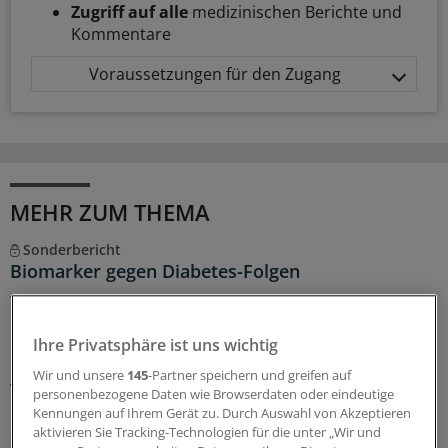
Zugriff auf alle
medizinischen Berichte und
Kommentare
Voraussetzungen für den Zugang
MEHR ZUM THEMA
Sonderbericht
Biomarker gegen Diabetes-Folgen
Typ-2-Diabetes und Adipositas sind keine isolierten
Erkrankungen: Sie wirken sich auf zahlreiche
Ihre Privatsphäre ist uns wichtig
Organsysteme aus und verursachen viel Morbidität und
Kosten. Ganzheitliche Prävention ist möglich, wenn die
Wir und unsere
145
-Partner speichern und greifen auf
Versorgung die unterschiedlichen Organe gezielt in den
personenbezogene Daten wie Browserdaten oder eindeutige
Blick nimmt und Risiken früh erkennt.
Kennungen auf Ihrem Gerät zu. Durch Auswahl von Akzeptieren
aktivieren Sie Tracking-Technologien für die unter „Wir und
Sonderbericht
|
Mit freundlicher Unterstützung von:
Roche Diagnostics