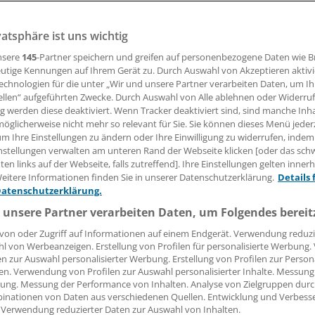
 "Deine Manndeckung" will verdeutlichen, wie wichtig bei Pr
 ist.
vatsphäre ist uns wichtig
nsere
145
-Partner speichern und greifen auf personenbezogene Daten wie 
utige Kennungen auf Ihrem Gerät zu. Durch Auswahl von Akzeptieren aktivi
 Leserin, lieber Leser,
echnologien für die unter „Wir und unsere Partner verarbeiten Daten, um I
ellen“ aufgeführten Zwecke. Durch Auswahl von Alle ablehnen oder Widerruf
tändigen Beitrag können Sie lesen, sobald Sie sich eingelogg
ng werden diese deaktiviert. Wenn Tracker deaktiviert sind, sind manche Inh
öglicherweise nicht mehr so relevant für Sie. Sie können dieses Menü jeder
Jetzt anmelden »
Kostenlos registriere
um Ihre Einstellungen zu ändern oder Ihre Einwilligung zu widerrufen, indem
nstellungen verwalten am unteren Rand der Webseite klicken [oder das sc
en links auf der Webseite, falls zutreffend]. Ihre Einstellungen gelten inner
 vergessen?
eitere Informationen finden Sie in unserer Datenschutzerklärung.
Details 
es Problem beim Login?
Datenschutzerklärung.
dung ist mit wenigen Klicks erledigt und kostenlos.
 unsere Partner verarbeiten Daten, um Folgendes bereit
teile des kostenlosen Login:
von oder Zugriff auf Informationen auf einem Endgerät. Verwendung reduzi
l von Werbeanzeigen. Erstellung von Profilen für personalisierte Werbung
r
Analysen, Hintergründe und Infografiken
en zur Auswahl personalisierter Werbung. Erstellung von Profilen zur Person
usive
Interviews und Praxis-Tipps
en. Verwendung von Profilen zur Auswahl personalisierter Inhalte. Messung
ung. Messung der Performance von Inhalten. Analyse von Zielgruppen durch
iff auf alle
medizinischen Berichte und Kommentare
inationen von Daten aus verschiedenen Quellen. Entwicklung und Verbess
 Verwendung reduzierter Daten zur Auswahl von Inhalten.