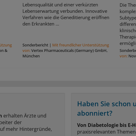
Lebensqualität und einer verkürzten
Die The
Lebenserwartung verbunden. Innovative
komple
Verfahren wie die Geneditierung eröffnen
Subtype
den Erkrankten ...
differe
klinisch
Therapi
ermögli
tützung
Sonderbericht
|
Mit freundlicher Unterstützung
on &
von:
Vertex Pharmaceuticals (Germany) GmbH,
Sonderbe
München
von:
Nov
Haben Sie schon 
abonniert?
n
erhalten Ärzte und
beiter der
Von Diabetologie bis E-H
auf mehr Hintergründe,
praxisrelevanten Themen