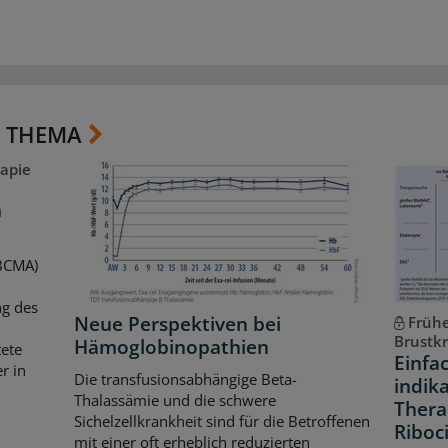
 THEMA
apie
m
(BCMA)
ng des
Neue Perspektiven bei
Frühe
Brustk
Hämoglobinopathien
ete
Einfa
r in
Die transfusionsabhängige Beta-
indik
Thalassämie und die schwere
Thera
Sichelzellkrankheit sind für die Betroffenen
Riboci
mit einer oft erheblich reduzierten