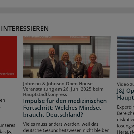
 INTERESSIEREN
Johnson & Johnson Open House-
Video z
Veranstaltung am 26. Juni 2025 beim
J&J O
Hauptstadtkongress
Haupt
Impulse für den medizinischen
ten
s
Fortschritt: Welches Mindset
Expert:i
Bereich
braucht Deutschland?
diskutie
Vieles muss anders werden, weil das
unseres
lösungso
deutsche Gesundheitswesen nicht bleiben
as J&J
Herausf