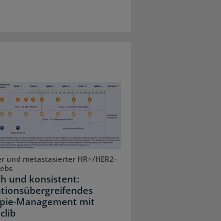
r und metastasierter HR+/HER2-
rebs
ch und konsistent:
ationsübergreifendes
pie-Management mit
clib