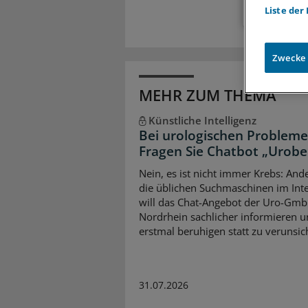
Liste der
Zwecke
MEHR ZUM THEMA
Künstliche Intelligenz
Bei urologischen Probleme
Fragen Sie Chatbot „Urobe
Nein, es ist nicht immer Krebs: Ande
die üblichen Suchmaschinen im Int
will das Chat-Angebot der Uro-Gm
Nordrhein sachlicher informieren 
erstmal beruhigen statt zu verunsic
31.07.2026