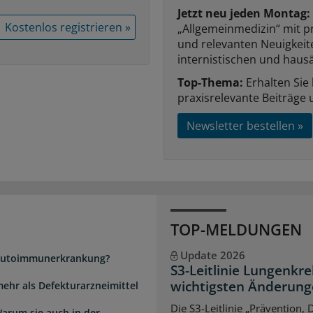
Jetzt neu jeden Montag:
Kostenlos registrieren »
„Allgemeinmedizin“ mit p
und relevanten Neuigkei
internistischen und hausä
Top-Thema:
Erhalten Sie
praxisrelevante Beiträge 
Newsletter bestellen »
TOP-MELDUNGEN
Update 2026
e Autoimmunerkrankung?
S3-Leitlinie Lungenkre
wichtigsten Änderun
mehr als Defekturarzneimittel
Die S3-Leitlinie „Prävention,
arum sie auch in der