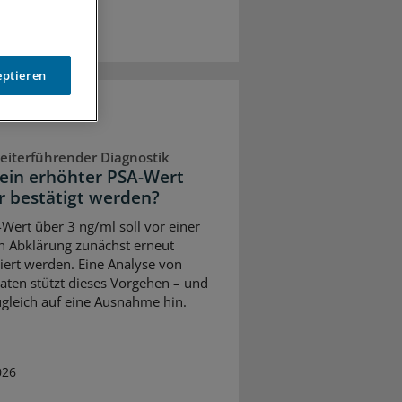
eptieren
eiterführender Diagnostik
ein erhöhter PSA-Wert
 bestätigt werden?
-Wert über 3 ng/ml soll vor einer
n Abklärung zunächst erneut
liert werden. Eine Analyse von
ten stützt dieses Vorgehen – und
ugleich auf eine Ausnahme hin.
026