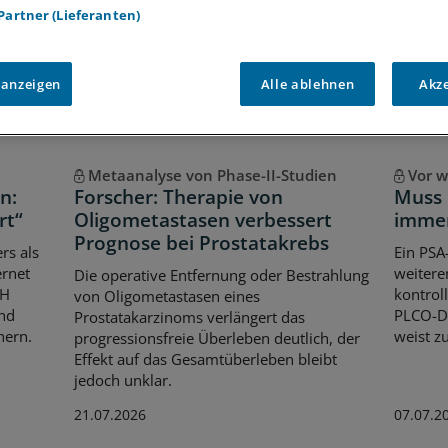
Voraussetzungen für den Zugang
 Partner (Lieferanten)
 anzeigen
Alle ablehnen
Akz
Metaanalyse von Phase-II-Studien
Vor w
n:
Forscher: Therapie von
Muss 
rt“
Oligometastasen verbessert
immer
Prognose bei Prostatakrebs
rs als
Ein PSA
ernet
weitere
Die operative Entfernung oder Bestrahlung
bH
kontrol
von Oligometastasen eines
und
PLCO-Da
Prostatakarzinoms verlängert das
hern.
weist z
progressionsfreie Überleben deutlich, der
Effekt auf das Gesamtüberleben bleibt
jedoch unklar.
21.07.2026
07.07.2