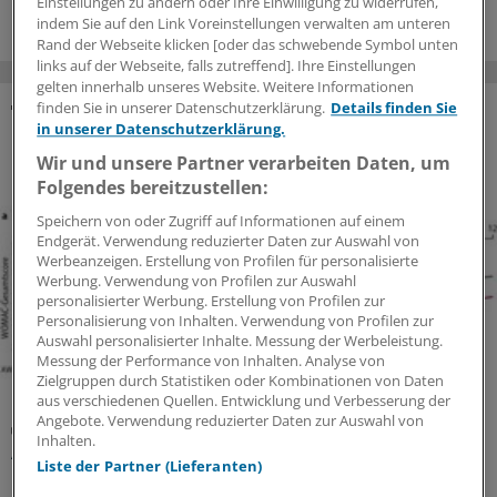
Einstellungen zu ändern oder Ihre Einwilligung zu widerrufen,
indem Sie auf den Link Voreinstellungen verwalten am unteren
Rand der Webseite klicken [oder das schwebende Symbol unten
links auf der Webseite, falls zutreffend]. Ihre Einstellungen
gelten innerhalb unseres Website. Weitere Informationen
finden Sie in unserer Datenschutzerklärung.
Details finden Sie
in unserer Datenschutzerklärung.
SONDERBERICHTE ZUM THEMA
Wir und unsere Partner verarbeiten Daten, um
Folgendes bereitzustellen:
Speichern von oder Zugriff auf Informationen auf einem
Endgerät. Verwendung reduzierter Daten zur Auswahl von
Werbeanzeigen. Erstellung von Profilen für personalisierte
Werbung. Verwendung von Profilen zur Auswahl
personalisierter Werbung. Erstellung von Profilen zur
Personalisierung von Inhalten. Verwendung von Profilen zur
Auswahl personalisierter Inhalte. Messung der Werbeleistung.
Messung der Performance von Inhalten. Analyse von
Zielgruppen durch Statistiken oder Kombinationen von Daten
aus verschiedenen Quellen. Entwicklung und Verbesserung der
Angebote. Verwendung reduzierter Daten zur Auswahl von
Osteoarthrose
Inhalten.
Aktuelle Evidenz zur Wirksamkeit der
Liste der Partner (Lieferanten)
intraartikulären Hyaluronsäure