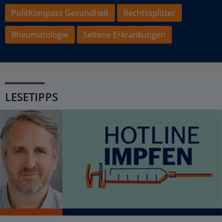
PolitKompass Gesundheit
Rechtssplitter
Rheumatologie
Seltene Erkrankungen
LESETIPPS