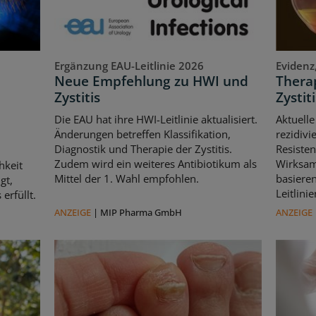
Ergänzung EAU-Leitlinie 2026
Evidenz
Neue Empfehlung zu HWI und
Therap
Zystitis
Zystiti
Die EAU hat ihre HWI-Leitlinie aktualisiert.
Aktuelle
Änderungen betreffen Klassifikation,
rezidivi
Diagnostik und Therapie der Zystitis.
Resisten
Zudem wird ein weiteres Antibiotikum als
Wirksam
hkeit
Mittel der 1. Wahl empfohlen.
basiere
gt,
Leitlin
erfüllt.
ANZEIGE
|
MIP Pharma GmbH
ANZEIGE