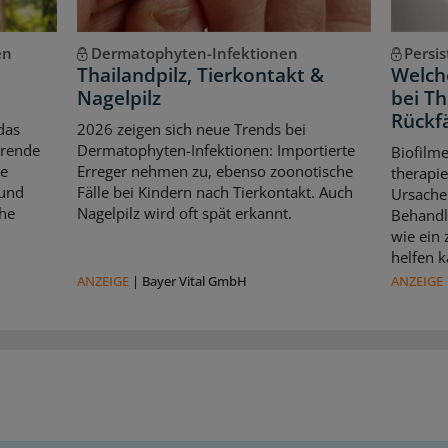
en
Dermatophyten-Infektionen
Persi
Thailandpilz, Tierkontakt &
Welche
Nagelpilz
bei T
Rückfä
das
2026 zeigen sich neue Trends bei
erende
Dermatophyten-Infektionen: Importierte
Biofilm
le
Erreger nehmen zu, ebenso zoonotische
therapie
 und
Fälle bei Kindern nach Tierkontakt. Auch
Ursache 
che
Nagelpilz wird oft spät erkannt.
Behandl
wie ein
helfen k
ANZEIGE
|
Bayer Vital GmbH
ANZEIGE