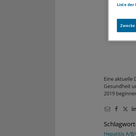
Liste der
Zwecke
Eine aktuelle
Gesundheit un
2019 beginne
Schlagwort
Hepatitis A/B/C