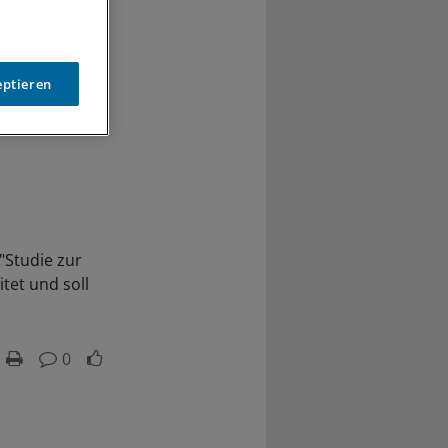
eptieren
"Studie zur
tet und soll
0