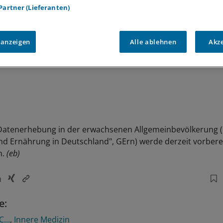
 Partner (Lieferanten)
 anzeigen
Alle ablehnen
Akz
 Datenerhebung in der erwachsenen Allgemeinbevölkerung (
d Ernährung in Deutschland", GErn) werde derzeit vorberei
n.
(eb)
e:
...
Innere Medizin