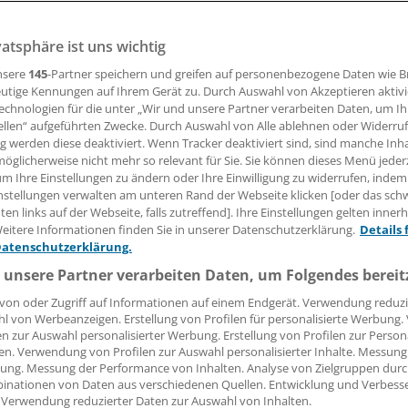
vatsphäre ist uns wichtig
23.07.2018, 09:35 Uhr
nsere
145
-Partner speichern und greifen auf personenbezogene Daten wie 
utige Kennungen auf Ihrem Gerät zu. Durch Auswahl von Akzeptieren aktivi
echnologien für die unter „Wir und unsere Partner verarbeiten Daten, um I
ellen“ aufgeführten Zwecke. Durch Auswahl von Alle ablehnen oder Widerruf
chland zählt mit einer HCV-Antikörperprävalenz in der de
ng werden diese deaktiviert. Wenn Tracker deaktiviert sind, sind manche Inh
lkerung von 0,3 Prozent zu den Ländern mit niedriger HCV-
öglicherweise nicht mehr so relevant für Sie. Sie können dieses Menü jeder
um Ihre Einstellungen zu ändern oder Ihre Einwilligung zu widerrufen, indem
 Robert Koch-Institut im
"Epidemiologisches Bulletin" (29/201
nstellungen verwalten am unteren Rand der Webseite klicken [oder das sc
en links auf der Webseite, falls zutreffend]. Ihre Einstellungen gelten inner
eitere Informationen finden Sie in unserer Datenschutzerklärung.
Details 
che Prävalenz dürfte aber höher liegen, da im Deutschen
Datenschutzerklärung.
sundheitssurvey Personen aus Heil- und Pflegeanstalten,
 unsere Partner verarbeiten Daten, um Folgendes bereit
n und Justizvollzugsanstalten ausgeschlossen wurden sow
von oder Zugriff auf Informationen auf einem Endgerät. Verwendung reduzi
uchende Menschen, Obdach- und Wohnungslose und Mens
l von Werbeanzeigen. Erstellung von Profilen für personalisierte Werbung
öherer HCV-Prävalenz oder weitere stärker betroffene Gru
en zur Auswahl personalisierter Werbung. Erstellung von Profilen zur Person
en. Verwendung von Profilen zur Auswahl personalisierter Inhalte. Messung
 vertreten waren.
ung. Messung der Performance von Inhalten. Analyse von Zielgruppen durch
inationen von Daten aus verschiedenen Quellen. Entwicklung und Verbess
 Verwendung reduzierter Daten zur Auswahl von Inhalten.