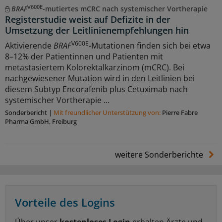
V600E
BRAF
-mutiertes mCRC nach systemischer Vortherapie
Registerstudie weist auf Defizite in der
Umsetzung der Leitlinienempfehlungen hin
V600E
Aktivierende
BRAF
-Mutationen finden sich bei etwa
8–12% der Patientinnen und Patienten mit
metastasiertem Kolorektalkarzinom (mCRC). Bei
nachgewiesener Mutation wird in den Leitlinien bei
diesem Subtyp Encorafenib plus Cetuximab nach
systemischer Vortherapie ...
Sonderbericht
|
Mit freundlicher Unterstützung von:
Pierre Fabre
Pharma GmbH, Freiburg
weitere Sonderberichte
Vorteile des Logins
Über unser
kostenloses Login
erhalten Ärzte und