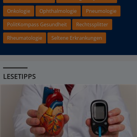
Onkologie
Ophthalmologie
Pneumologie
PolitKompass Gesundheit
Rechtssplitter
Rheumatologie
Seltene Erkrankungen
LESETIPPS