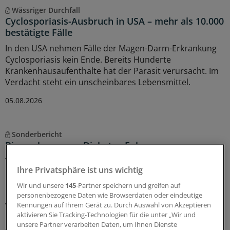
Wässriger Durchfall
Cyclosporiasis-Ausbruch in USA – mehr als 10.000
bestätigte Fälle
In den USA nehmen Fälle der Magen-Darm-Erkrankung
Cyclosporiasis kein Ende. Bereits Hunderte
Krankenhausaufenthalte hat der Parasit verursacht. Im
Verdacht steht ein unscheinbares Lebensmittel.
05.08.2026
Sonderbericht
Biomarker gegen Diabetes-Folgen
Typ-2-Diabetes und Adipositas sind keine isolierten
Ihre Privatsphäre ist uns wichtig
Erkrankungen: Sie wirken sich auf zahlreiche
Organsysteme aus und verursachen viel Morbidität und
Wir und unsere
145
-Partner speichern und greifen auf
Kosten. Ganzheitliche Prävention ist möglich, wenn die
personenbezogene Daten wie Browserdaten oder eindeutige
Kennungen auf Ihrem Gerät zu. Durch Auswahl von Akzeptieren
Versorgung die unterschiedlichen Organe gezielt in den
aktivieren Sie Tracking-Technologien für die unter „Wir und
Blick nimmt und Risiken früh erkennt.
unsere Partner verarbeiten Daten, um Ihnen Dienste