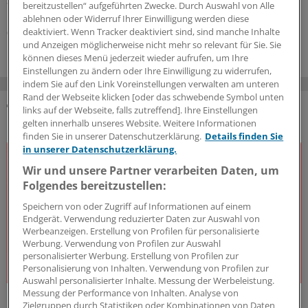
Sonderbericht
|
Mit freundlicher Unterstützung von:
Roche Diagnostics
bereitzustellen“ aufgeführten Zwecke. Durch Auswahl von Alle
Deutschland GmbH, Mannheim
ablehnen oder Widerruf Ihrer Einwilligung werden diese
deaktiviert. Wenn Tracker deaktiviert sind, sind manche Inhalte
03.08.2026
und Anzeigen möglicherweise nicht mehr so relevant für Sie. Sie
können dieses Menü jederzeit wieder aufrufen, um Ihre
Einstellungen zu ändern oder Ihre Einwilligung zu widerrufen,
indem Sie auf den Link Voreinstellungen verwalten am unteren
Rand der Webseite klicken [oder das schwebende Symbol unten
links auf der Webseite, falls zutreffend]. Ihre Einstellungen
DAS KÖNNTE SIE AUCH INTERESSIEREN
gelten innerhalb unseres Website. Weitere Informationen
finden Sie in unserer Datenschutzerklärung.
Details finden Sie
in unserer Datenschutzerklärung.
Wir und unsere Partner verarbeiten Daten, um
Folgendes bereitzustellen:
Speichern von oder Zugriff auf Informationen auf einem
Endgerät. Verwendung reduzierter Daten zur Auswahl von
Werbeanzeigen. Erstellung von Profilen für personalisierte
Werbung. Verwendung von Profilen zur Auswahl
personalisierter Werbung. Erstellung von Profilen zur
Personalisierung von Inhalten. Verwendung von Profilen zur
Auswahl personalisierter Inhalte. Messung der Werbeleistung.
Messung der Performance von Inhalten. Analyse von
J&J Open House
Zielgruppen durch Statistiken oder Kombinationen von Daten