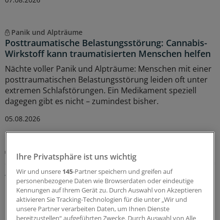
Panik und Alpträume
Posttraumatische Belastungsstörung: Cannabis-
Wirkstoff kann traumatisierten Menschen helfen
Nächte voller Panik und Alpträume: Menschen mit einer
posttraumatischen Belastungsstörung leiden oft unter
extremen Schlafstörungen. Ein Medikament speziell
dagegen gibt es nicht – zumindest bisher.
05.08.2026
Update 2026
Ihre Privatsphäre ist uns wichtig
S3-Leitlinie Lungenkrebs: Das sind die wichtigsten
Änderungen
Wir und unsere
145
-Partner speichern und greifen auf
personenbezogene Daten wie Browserdaten oder eindeutige
Die S3-Leitlinie „Prävention, Diagnostik, Therapie und
Kennungen auf Ihrem Gerät zu. Durch Auswahl von Akzeptieren
Nachsorge des Lungenkarzinoms“ wurde aktualisiert.
aktivieren Sie Tracking-Technologien für die unter „Wir und
Professor Wolfgang Schütte erläutert, was für
unsere Partner verarbeiten Daten, um Ihnen Dienste
bereitzustellen“ aufgeführten Zwecke. Durch Auswahl von Alle