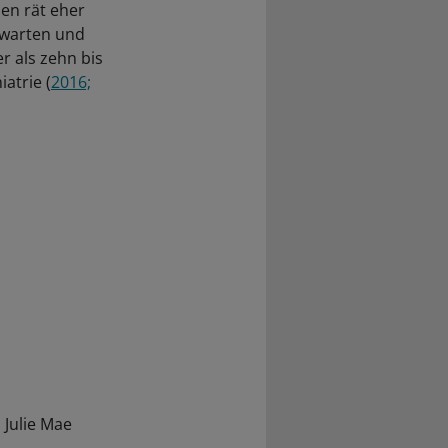
en rät eher
uwarten und
r als zehn bis
atrie (
2016;
 Julie Mae