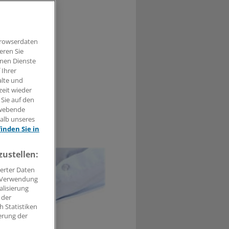
 der
 Ergebnis
Browserdaten
eren Sie
hnen Dienste
 Ihrer
alte und
zeit wieder
 Sie auf den
hwebende
halb unseres
1
finden Sie in
zustellen:
erter Daten
. Verwendung
alisierung
 der
 Statistiken
erung der