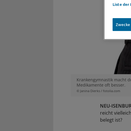
Liste der
Zwecke
Krankengymnastik macht dur
Medikamente oft besser.
© Janina Dierks / fotolia.com
NEU-ISENBU
reicht vielle
belegt ist?