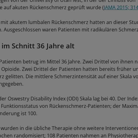
egen von der University of Utah fest, in der der Einfluss von
e auf akuten Rückenschmerz geprüft wurde (
JAMA 2015; 314
 mit akutem lumbalen Rückenschmerz hatten an dieser Stu
. Ausgeschlossen waren Patienten mit radikulären Schmer
im Schnitt 36 Jahre alt
 Patienten betrug im Mittel 36 Jahre. Zwei Drittel von ihne
el Opioide. Zwei Drittel der Patienten hatten bereits früher u
gelitten. Die mittlere Schmerzintensität auf einer Skala vo
angegeben.
er Oswestry Disability Index (ODI) Skala lag bei 40. Der Inde
Funktionsstatus von Rückenschmerz-Patienten; der Maxima
nderung ist 100.
 wurden in die übliche Therapie ohne weitere Interventione
ochen randomisiert; 108 Patienten nahmen an Physiotherap