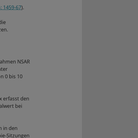
: 1459-67
).
die
zen.
n nahmen NSAR
nter
n 0 bis 10
x erfasst den
lwert bei
n in den
ie-Sitzungen