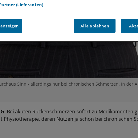
 Partner (Lieferanten)
 anzeigen
Alle ablehnen
Akz
chaus Sinn - allerdings nur bei chronischen Schmerzen. In der Ak
RG
. Bei akuten Rückenschmerzen sofort zu Medikamenten g
icht Physiotherapie, deren Nutzen ja schon bei chronischen