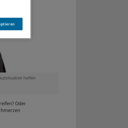
eptieren
utsituation helfen
reifen? Oder
 Schmerzen