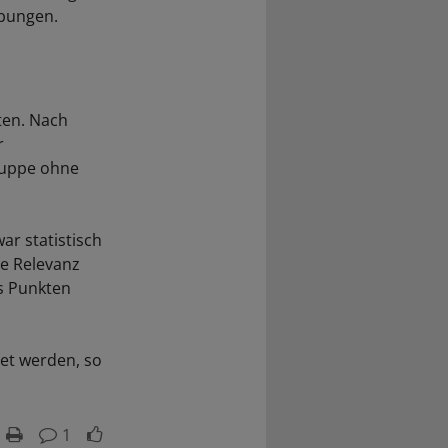
übungen.
ten. Nach
r
ruppe ohne
ar statistisch
he Relevanz
hs Punkten
et werden, so
1