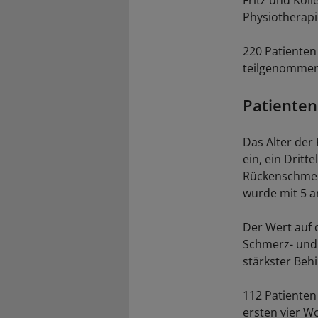
Fritz und Koll
Physiotherapi
220 Patienten
teilgenommen
Patienten 
Das Alter der
ein, ein Dritt
Rückenschmerz 
wurde mit 5 
Der Wert auf d
Schmerz- und 
stärkster Behi
112 Patienten
ersten vier W