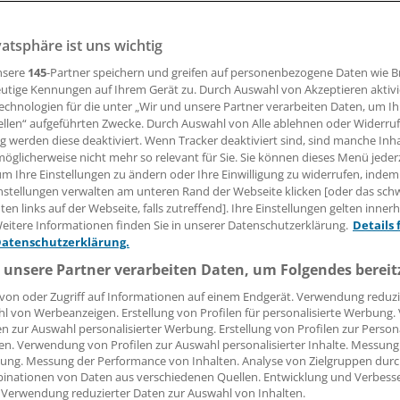
stik macht zwar bei chronischem Rückenschmerz Sinn - in
 kann man aber zuerst auf Medikamente setzen. Zu diesem
vatsphäre ist uns wichtig
tuelle Studie.
nsere
145
-Partner speichern und greifen auf personenbezogene Daten wie 
utige Kennungen auf Ihrem Gerät zu. Durch Auswahl von Akzeptieren aktivi
echnologien für die unter „Wir und unsere Partner verarbeiten Daten, um I
ellen“ aufgeführten Zwecke. Durch Auswahl von Alle ablehnen oder Widerruf
atharina Grzegorek
ng werden diese deaktiviert. Wenn Tracker deaktiviert sind, sind manche Inh
öglicherweise nicht mehr so relevant für Sie. Sie können dieses Menü jeder
um Ihre Einstellungen zu ändern oder Ihre Einwilligung zu widerrufen, indem
10.02.2016, 05:01 Uhr
nstellungen verwalten am unteren Rand der Webseite klicken [oder das sc
en links auf der Webseite, falls zutreffend]. Ihre Einstellungen gelten inner
eitere Informationen finden Sie in unserer Datenschutzerklärung.
Details 
Datenschutzerklärung.
 unsere Partner verarbeiten Daten, um Folgendes bereit
von oder Zugriff auf Informationen auf einem Endgerät. Verwendung reduzi
l von Werbeanzeigen. Erstellung von Profilen für personalisierte Werbung
en zur Auswahl personalisierter Werbung. Erstellung von Profilen zur Person
en. Verwendung von Profilen zur Auswahl personalisierter Inhalte. Messung
ung. Messung der Performance von Inhalten. Analyse von Zielgruppen durch
inationen von Daten aus verschiedenen Quellen. Entwicklung und Verbess
 Verwendung reduzierter Daten zur Auswahl von Inhalten.