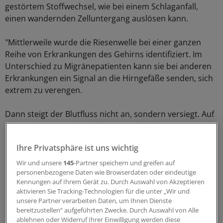
gestörtem Stoffwechsel, wie bei einem Schlaganfall,
einen wandernden Zelluntergang auslösen kann.
"Mittlerweile wurde die Riesenwelle bei einer ganzen
Reihe von Erkrankungen des Gehirns identifiziert. Im
Unterschied zu Migränepatienten kann sie bei anderen
Erkrankungen ein Signal an die Hirngefäße senden, sich
extrem zu verengen.
Dann steigt der Blutfluss nicht an, sondern versiegt. Auf
diese Weise provoziert die Riesenwelle den
massenhaften Untergang von Hirngewebe", wird
Ihre Privatsphäre ist uns wichtig
Professor Jens Dreier vom Centrum für
Schlaganfallforschung der Charité in einer Mitteilung der
Wir und unsere
145
-Partner speichern und greifen auf
personenbezogene Daten wie Browserdaten oder eindeutige
Charité Berlin zitiert.
(eb)
Kennungen auf Ihrem Gerät zu. Durch Auswahl von Akzeptieren
aktivieren Sie Tracking-Technologien für die unter „Wir und
0
unsere Partner verarbeiten Daten, um Ihnen Dienste
bereitzustellen“ aufgeführten Zwecke. Durch Auswahl von Alle
ablehnen oder Widerruf Ihrer Einwilligung werden diese