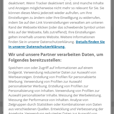
Schlagworte:
deaktiviert. Wenn Tracker deaktiviert sind, sind manche Inhalte
und Anzeigen möglicherweise nicht mehr so relevant für Sie. Sie
Kopfschmerzen
Schlaganfall
Neurologie/Psychiatrie
können dieses Menü jederzeit wieder aufrufen, um Ihre
Einstellungen zu ändern oder Ihre Einwilligung zu widerrufen,
Ihr Newsletter zum Thema
indem Sie auf den Link Voreinstellungen verwalten am unteren
Rand der Webseite klicken [oder das schwebende Symbol unten
Neurologie/Psychiatrie
links auf der Webseite, falls zutreffend]. Ihre Einstellungen
gelten innerhalb unseres Website. Weitere Informationen
finden Sie in unserer Datenschutzerklärung.
Details finden Sie
Multiple Sklerose, Parkinson, Demenz, Angststörungen und
in unserer Datenschutzerklärung.
Co: Zu diesem breiten Themenfeld stellen wir Ihnen
Wir und unsere Partner verarbeiten Daten, um
regelmäßig ein Update zusammen.
Folgendes bereitzustellen:
Speichern von oder Zugriff auf Informationen auf einem
alle 2 Wochen (Montag)
Endgerät. Verwendung reduzierter Daten zur Auswahl von
Werbeanzeigen. Erstellung von Profilen für personalisierte
Zum Abonnieren bitte anmelden
Werbung. Verwendung von Profilen zur Auswahl
personalisierter Werbung. Erstellung von Profilen zur
Personalisierung von Inhalten. Verwendung von Profilen zur
Auswahl personalisierter Inhalte. Messung der Werbeleistung.
Messung der Performance von Inhalten. Analyse von
Zielgruppen durch Statistiken oder Kombinationen von Daten
aus verschiedenen Quellen. Entwicklung und Verbesserung der
Angebote. Verwendung reduzierter Daten zur Auswahl von