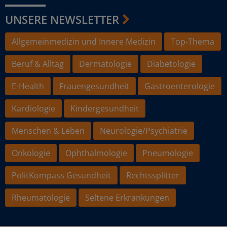
UNSERE NEWSLETTER
Allgemeinmedizin und Innere Medizin
Top-Thema
Beruf & Alltag
Dermatologie
Diabetologie
E-Health
Frauengesundheit
Gastroenterologie
Kardiologie
Kindergesundheit
Menschen & Leben
Neurologie/Psychiatrie
Onkologie
Ophthalmologie
Pneumologie
PolitKompass Gesundheit
Rechtssplitter
Rheumatologie
Seltene Erkrankungen