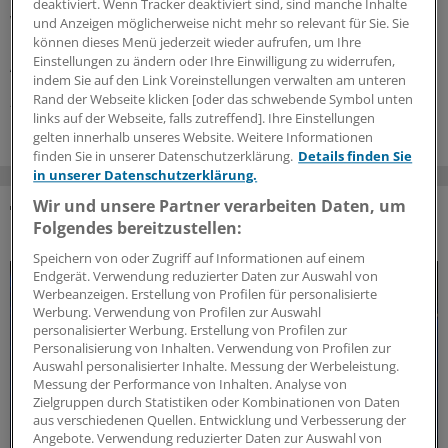
bei der EMA: Auch gab es Zulassungsempfehlungen für
deaktiviert. Wenn Tracker deaktiviert sind, sind manche Inhalte
Wirkstoffe gegen Plaque-Psoriasis, primäre biliäre
und Anzeigen möglicherweise nicht mehr so relevant für Sie. Sie
können dieses Menü jederzeit wieder aufrufen, um Ihre
Cholangitis, COVID-19, AMD und zerebrale
Einstellungen zu ändern oder Ihre Einwilligung zu widerrufen,
Adrenoleukodystrophie.
indem Sie auf den Link Voreinstellungen verwalten am unteren
Rand der Webseite klicken [oder das schwebende Symbol unten
24.07.2026
links auf der Webseite, falls zutreffend]. Ihre Einstellungen
gelten innerhalb unseres Website. Weitere Informationen
finden Sie in unserer Datenschutzerklärung.
Details finden Sie
in unserer Datenschutzerklärung.
Wir und unsere Partner verarbeiten Daten, um
Folgendes bereitzustellen:
DAS KÖNNTE SIE AUCH INTERESSIEREN
Speichern von oder Zugriff auf Informationen auf einem
Endgerät. Verwendung reduzierter Daten zur Auswahl von
Werbeanzeigen. Erstellung von Profilen für personalisierte
Werbung. Verwendung von Profilen zur Auswahl
personalisierter Werbung. Erstellung von Profilen zur
Personalisierung von Inhalten. Verwendung von Profilen zur
Auswahl personalisierter Inhalte. Messung der Werbeleistung.
Messung der Performance von Inhalten. Analyse von
Zielgruppen durch Statistiken oder Kombinationen von Daten
aus verschiedenen Quellen. Entwicklung und Verbesserung der
Angebote. Verwendung reduzierter Daten zur Auswahl von