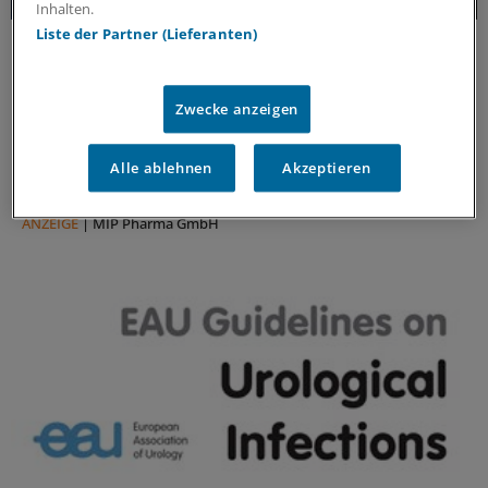
Inhalten.
Liste der Partner (Lieferanten)
Forschungs-Update
Neue Antibiotika-Studie entschlüsselt
besonderen Wirkmechanismus
Zwecke anzeigen
Für die Langzeitprophylaxe von Harnwegsinfektionen
sind geringe Resistenzraten und gute Verträglichkeit
Alle ablehnen
Akzeptieren
entscheidend. Eine neue Studie zeigt, warum dieses
Antibiotikum beides erfüllt.
ANZEIGE
|
MIP Pharma GmbH