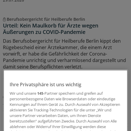
Berufsobergericht für Heilberufe Berlin
Urteil: Kein Maulkorb für Ärzte wegen
Äußerungen zu COVID-Pandemie
Das Berufsobergericht für Heilberufe Berlin kippt den
Rügebescheid einer Ärztekammer, die einem Arzt
vorwirft, er habe die Gefährlichkeit der Corona-
Pandemie unrichtig und verharmlosend dargestellt und
damit seine Berufspflichten verletzt.
27.07.2026
Ihre Privatsphäre ist uns wichtig
Wir und unsere
145
-Partner speichern und greifen auf
Juli-Sitzung des CHMP
personenbezogene Daten wie Browserdaten oder eindeutige
Acht Pharma-Innovationen auf der Zielgeraden
Kennungen auf Ihrem Gerät zu. Durch Auswahl von Akzeptieren
zur EU-Zulassung
aktivieren Sie Tracking-Technologien für die unter „Wir und
unsere Partner verarbeiten Daten, um Ihnen Dienste
Neue Ansätze gegen zu hohe Cholesterinwerte bildeten
bereitzustellen“ aufgeführten Zwecke. Durch Auswahl von Alle
einen Schwerpunkt der jüngsten Experten-Begutachtung
ablehnen oder Widerruf Ihrer Einwilligung werden diese