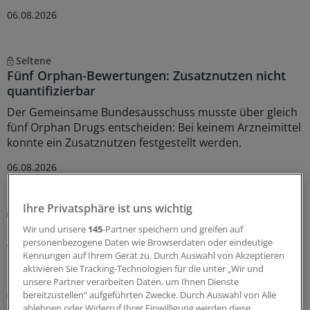
06.08.2026
Seltene
Fünf Orphan-Bewertungen: Zusatznutzen nicht
quantifizierbar
Der Gemeinsame Bundesausschuss musste über gleich
fünf Orphan Drugs entscheiden: Bei keinem Arzneimittel
konnte ein Zusatznutzen festgestellt werden.
06.08.2026
Ihre Privatsphäre ist uns wichtig
Schwere kutane Arzneimittelreaktionen
DRESS-Betroffene sind nachhaltig belastet
Wir und unsere
145
-Partner speichern und greifen auf
personenbezogene Daten wie Browserdaten oder eindeutige
Welche Langzeitfolgen bleiben nach überstandenem
Kennungen auf Ihrem Gerät zu. Durch Auswahl von Akzeptieren
DRESS-Syndrom? Ein Team des
aktivieren Sie Tracking-Technologien für die unter „Wir und
Dokumentationszentrums für schwere Hautreaktionen
unsere Partner verarbeiten Daten, um Ihnen Dienste
(dZh) in Freiburg hat bei Betroffenen nachgefragt.
bereitzustellen“ aufgeführten Zwecke. Durch Auswahl von Alle
ablehnen oder Widerruf Ihrer Einwilligung werden diese