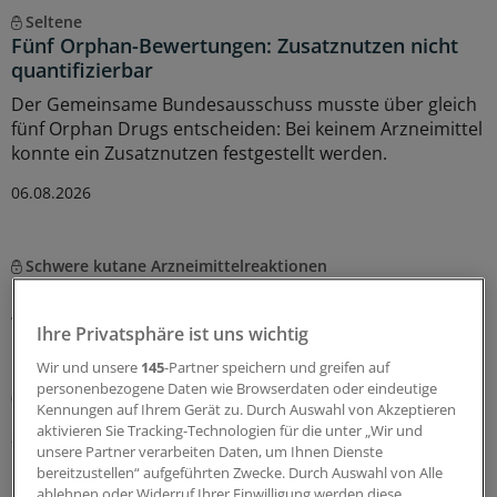
Seltene
Fünf Orphan-Bewertungen: Zusatznutzen nicht
quantifizierbar
Der Gemeinsame Bundesausschuss musste über gleich
fünf Orphan Drugs entscheiden: Bei keinem Arzneimittel
konnte ein Zusatznutzen festgestellt werden.
06.08.2026
Schwere kutane Arzneimittelreaktionen
DRESS-Betroffene sind nachhaltig belastet
Welche Langzeitfolgen bleiben nach überstandenem
Ihre Privatsphäre ist uns wichtig
DRESS-Syndrom? Ein Team des
Wir und unsere
145
-Partner speichern und greifen auf
Dokumentationszentrums für schwere Hautreaktionen
personenbezogene Daten wie Browserdaten oder eindeutige
(dZh) in Freiburg hat bei Betroffenen nachgefragt.
Kennungen auf Ihrem Gerät zu. Durch Auswahl von Akzeptieren
aktivieren Sie Tracking-Technologien für die unter „Wir und
27.07.2026
unsere Partner verarbeiten Daten, um Ihnen Dienste
bereitzustellen“ aufgeführten Zwecke. Durch Auswahl von Alle
ablehnen oder Widerruf Ihrer Einwilligung werden diese