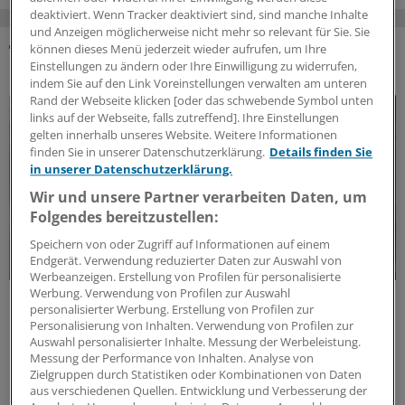
deaktiviert. Wenn Tracker deaktiviert sind, sind manche Inhalte
und Anzeigen möglicherweise nicht mehr so relevant für Sie. Sie
können dieses Menü jederzeit wieder aufrufen, um Ihre
Einstellungen zu ändern oder Ihre Einwilligung zu widerrufen,
DAS KÖNNTE SIE AUCH INTERESSIEREN
indem Sie auf den Link Voreinstellungen verwalten am unteren
Rand der Webseite klicken [oder das schwebende Symbol unten
links auf der Webseite, falls zutreffend]. Ihre Einstellungen
gelten innerhalb unseres Website. Weitere Informationen
finden Sie in unserer Datenschutzerklärung.
Details finden Sie
in unserer Datenschutzerklärung.
Wir und unsere Partner verarbeiten Daten, um
Folgendes bereitzustellen:
Speichern von oder Zugriff auf Informationen auf einem
Endgerät. Verwendung reduzierter Daten zur Auswahl von
Werbeanzeigen. Erstellung von Profilen für personalisierte
Werbung. Verwendung von Profilen zur Auswahl
Politische Perspektive
personalisierter Werbung. Erstellung von Profilen zur
Nationale Politik an Europas Gesundheitszielen
Personalisierung von Inhalten. Verwendung von Profilen zur
ausrichten
Auswahl personalisierter Inhalte. Messung der Werbeleistung.
Messung der Performance von Inhalten. Analyse von
Europas Gesundheitssicherheit braucht verlässlichen
Zielgruppen durch Statistiken oder Kombinationen von Daten
Zugang zu plasma‑basierten Therapien. Pauschale
aus verschiedenen Quellen. Entwicklung und Verbesserung der