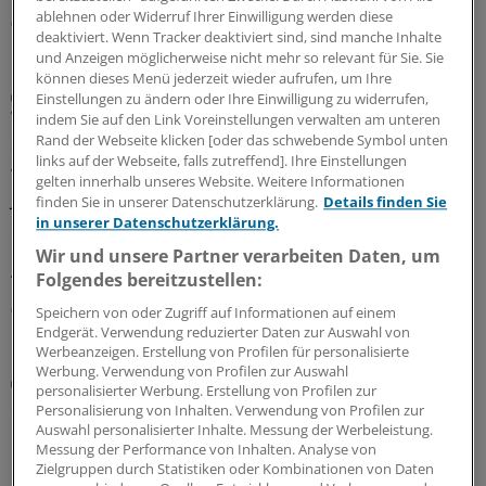
ablehnen oder Widerruf Ihrer Einwilligung werden diese
06.08.2026
deaktiviert. Wenn Tracker deaktiviert sind, sind manche Inhalte
und Anzeigen möglicherweise nicht mehr so relevant für Sie. Sie
können dieses Menü jederzeit wieder aufrufen, um Ihre
Gefahr meistens überschätzt
Einstellungen zu ändern oder Ihre Einwilligung zu widerrufen,
Thoraxschmerzen bei Kindern haben laut Analyse
indem Sie auf den Link Voreinstellungen verwalten am unteren
selten kardiale Ursachen
Rand der Webseite klicken [oder das schwebende Symbol unten
links auf der Webseite, falls zutreffend]. Ihre Einstellungen
Wird der Rettungsdienst gerufen, weil ein Kind oder ein
gelten innerhalb unseres Website. Weitere Informationen
Jugendlicher plötzlich unter Thoraxschmerzen leidet, ist
finden Sie in unserer Datenschutzerklärung.
Details finden Sie
die Ursache meistens gutartig und selten kardialen
in unserer Datenschutzerklärung.
Ursprungs. Auffällige Vitalparameter sind jedoch ein
Wir und unsere Partner verarbeiten Daten, um
Alarmzeichen.
Folgendes bereitzustellen:
05.08.2026
Speichern von oder Zugriff auf Informationen auf einem
Endgerät. Verwendung reduzierter Daten zur Auswahl von
Werbeanzeigen. Erstellung von Profilen für personalisierte
Werbung. Verwendung von Profilen zur Auswahl
Plaques bewerten
personalisierter Werbung. Erstellung von Profilen zur
Screening mittels Koronar-CT: Was das bringen
Personalisierung von Inhalten. Verwendung von Profilen zur
könnte
Auswahl personalisierter Inhalte. Messung der Werbeleistung.
Messung der Performance von Inhalten. Analyse von
Moderne CT-Geräte können Koronargefäße sichtbar
Zielgruppen durch Statistiken oder Kombinationen von Daten