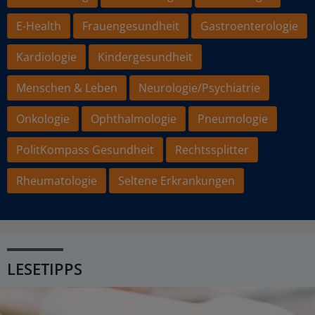
E-Health
Frauengesundheit
Gastroenterologie
Kardiologie
Kindergesundheit
Menschen & Leben
Neurologie/Psychiatrie
Onkologie
Ophthalmologie
Pneumologie
PolitKompass Gesundheit
Rechtssplitter
Rheumatologie
Seltene Erkrankungen
LESETIPPS