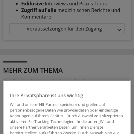
Exklusive
Interviews und Praxis-Tipps
Zugriff auf alle
medizinischen Berichte und
Kommentare
Voraussetzungen für den Zugang
MEHR ZUM THEMA
Risiko einschätzen und Lebensstil ändern
Diabetes und Vorhofflimmern: Das hilft gegen die
gefährliche Kombi
Ihre Privatsphäre ist uns wichtig
Ein Diabetes schlägt auf Nerven, Nieren, Gefäße und
Wir und unsere
145
-Partner speichern und greifen auf
Augen. Dass er auch Herzrhythmusstörungen und
personenbezogene Daten wie Browserdaten oder eindeutige
Kennungen auf Ihrem Gerät zu. Durch Auswahl von Akzeptieren
Vorhofflimmern begünstigen kann, ist weniger bekannt.
aktivieren Sie Tracking-Technologien für die unter „Wir und
Wie Sie Ihre Patientinnen und Patienten bestmöglich
unsere Partner verarbeiten Daten, um Ihnen Dienste
versorgen.
bereitzustellen“ aufgeführten Zwecke. Durch Auswahl von Alle