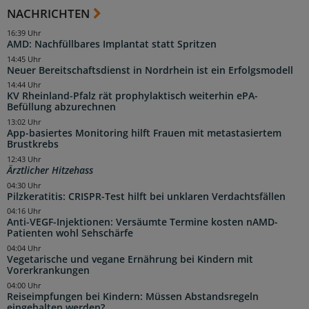
NACHRICHTEN
16:39 Uhr
AMD: Nachfüllbares Implantat statt Spritzen
14:45 Uhr
Neuer Bereitschaftsdienst in Nordrhein ist ein Erfolgsmodell
14:44 Uhr
KV Rheinland-Pfalz rät prophylaktisch weiterhin ePA-
Befüllung abzurechnen
13:02 Uhr
App-basiertes Monitoring hilft Frauen mit metastasiertem
Brustkrebs
12:43 Uhr
Ärztlicher Hitzehass
04:30 Uhr
Pilzkeratitis: CRISPR-Test hilft bei unklaren Verdachtsfällen
04:16 Uhr
Anti-VEGF-Injektionen: Versäumte Termine kosten nAMD-
Patienten wohl Sehschärfe
04:04 Uhr
Vegetarische und vegane Ernährung bei Kindern mit
Vorerkrankungen
04:00 Uhr
Reiseimpfungen bei Kindern: Müssen Abstandsregeln
eingehalten werden?