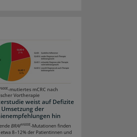
V600E
-mutiertes mCRC nach
scher Vortherapie
erstudie weist auf Defizite
r Umsetzung der
inienempfehlungen hin
V600E
rende
BRAF
-Mutationen finden
i etwa 8–12% der Patientinnen und