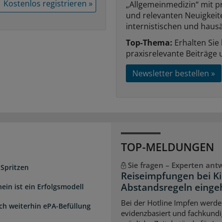
Kostenlos registrieren »
„Allgemeinmedizin“ mit p
und relevanten Neuigkei
internistischen und hausä
Top-Thema:
Erhalten Sie
praxisrelevante Beiträge 
Newsletter bestellen »
TOP-MELDUNGEN
Sie fragen – Experten ant
 Spritzen
Reiseimpfungen bei K
Abstandsregeln einge
ein ist ein Erfolgsmodell
Bei der Hotline Impfen werde
sch weiterhin ePA-Befüllung
evidenzbasiert und fachkundi