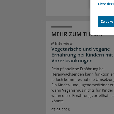
Liste der
Zwecke
MEHR ZUM THEMA
Interview
Vegetarische und vegane
Ernährung bei Kindern mit
Vorerkrankungen
Rein pflanzliche Ernährung bei
Heranwachsenden kann funktionier
jedoch kommt es auf die Umsetzun
Ein Kinder- und Jugendmediziner erk
wann Veganismus nichts für Kinder 
wann diese Ernährung vorteilhaft s
könnte.
07.08.2026