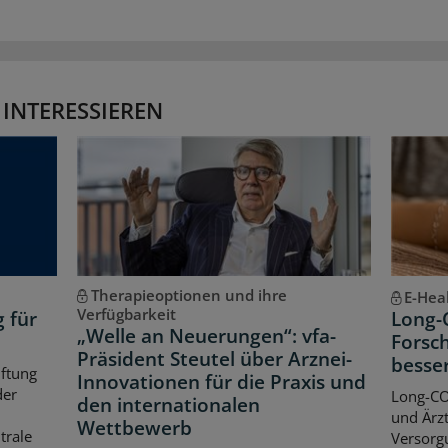
 INTERESSIEREN
Therapieoptionen und ihre
E-Hea
Verfügbarkeit
g für
Long-
„Welle an Neuerungen“: vfa-
Forsch
Präsident Steutel über Arznei-
besse
iftung
Innovationen für die Praxis und
der
Long-CO
den internationalen
und Ärzt
Wettbewerb
trale
Versorgu