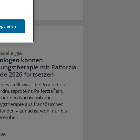
eptieren
ssallergie
gologen können
tungstherapie mit Palforzia
nde 2026 fortsetzen
enes stellt zwar die Produktion
®
Erdnussproteins Palforzia
ein,
 aber den Nachschub zur
ngstherapie aus französischen
tänden – zunächst wohl nur bis
ezember.
026