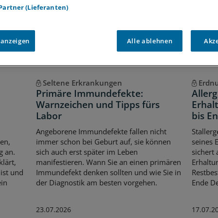
 Partner (Lieferanten)
 anzeigen
Alle ablehnen
Akz
Seltene Erkrankungen
Erdnu
Primäre Immundefekte:
Aller
Warnzeichen und Tipps fürs
Erhal
Labor
bis E
Angeborene Immundefekte fallen nicht
Stallerg
en,
immer schon bei Geburt auf, sie können
seines 
g an.
sich auch erst später im Leben
sichert
lärt,
manifestieren. Wann Sie an einen primären
Erhaltu
ist und
Immundefekt denken sollten und wie Sie in
Restbes
ein
der Diagnostik am besten vorgehen.
Ende D
23.07.2026
17.07.2