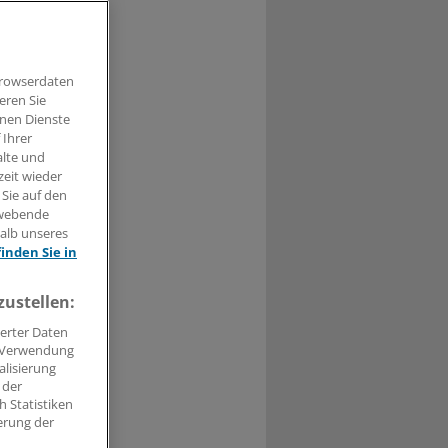
und Kosten
Browserdaten
eren Sie
hnen Dienste
 Ihrer
t haben.
alte und
zeit wieder
n »
 Sie auf den
hwebende
halb unseres
finden Sie in
zustellen:
erter Daten
. Verwendung
alisierung
 der
 Statistiken
erung der