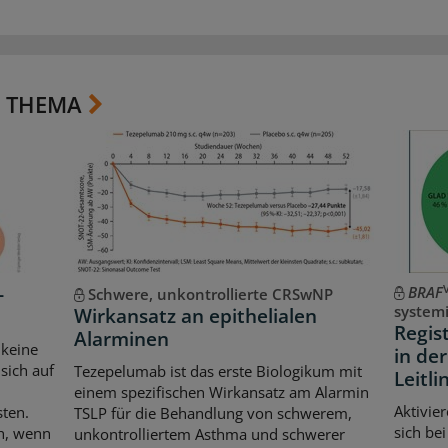
 THEMA
-
BRAF
Schwere, unkontrollierte CRSwNP
systemi
Wirkansatz an epithelialen
Regist
Alarminen
 keine
in de
sich auf
Tezepelumab ist das erste Biologikum mit
Leitl
einem spezifischen Wirkansatz am Alarmin
Aktivie
sten.
TSLP für die Behandlung von schwerem,
sich be
ch, wenn
unkontrolliertem Asthma und schwerer