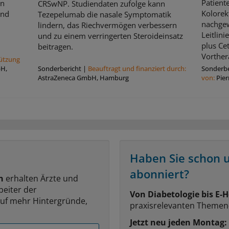
Patient
en
CRSwNP. Studiendaten zufolge kann
Kolorek
und
Tezepelumab die nasale Symptomatik
nachgew
lindern, das Riechvermögen verbessern
Leitlin
und zu einem verringerten Steroideinsatz
plus Ce
beitragen.
Vorthera
tützung
bH,
Sonderbericht
|
Beauftragt und ﬁnanziert durch:
Sonderbe
AstraZeneca GmbH, Hamburg
von:
Pie
Haben Sie schon 
abonniert?
n
erhalten Ärzte und
beiter der
Von Diabetologie bis E-H
auf mehr Hintergründe,
praxisrelevanten Themen
Jetzt neu jeden Montag: