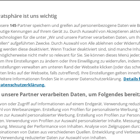
die Daten von rund 33.000 Behandlungsfällen zu Verbrauch 
e mit nasalen Kortikoiden verglichen.
vatsphäre ist uns wichtig
nsere
145
-Partner speichern und greifen auf personenbezogene Daten wie 
utige Kennungen auf Ihrem Gerät zu. Durch Auswahl von Akzeptieren aktivi
 Leserin, lieber Leser,
echnologien für die unter „Wir und unsere Partner verarbeiten Daten, um I
ellen“ aufgeführten Zwecke. Durch Auswahl von Alle ablehnen oder Widerruf
tändigen Beitrag können Sie lesen, sobald Sie sich eingelogg
ng werden diese deaktiviert. Wenn Tracker deaktiviert sind, sind manche Inh
öglicherweise nicht mehr so relevant für Sie. Sie können dieses Menü jeder
Jetzt anmelden »
Kostenlos registriere
um Ihre Einstellungen zu ändern oder Ihre Einwilligung zu widerrufen, indem
nstellungen verwalten am unteren Rand der Webseite klicken [oder das sc
 vergessen?
en links auf der Webseite, falls zutreffend]. Ihre Einstellungen gelten inner
eitere Informationen finden Sie in unserer Datenschutzerklärung.
Details 
es Problem beim Login?
Datenschutzerklärung.
dung ist mit wenigen Klicks erledigt und kostenlos.
 unsere Partner verarbeiten Daten, um Folgendes bereit
teile des kostenlosen Login:
von oder Zugriff auf Informationen auf einem Endgerät. Verwendung reduzi
l von Werbeanzeigen. Erstellung von Profilen für personalisierte Werbung
r
Analysen, Hintergründe und Infografiken
en zur Auswahl personalisierter Werbung. Erstellung von Profilen zur Person
usive
Interviews und Praxis-Tipps
en. Verwendung von Profilen zur Auswahl personalisierter Inhalte. Messung
iff auf alle
medizinischen Berichte und Kommentare
ung. Messung der Performance von Inhalten. Analyse von Zielgruppen durch
inationen von Daten aus verschiedenen Quellen. Entwicklung und Verbess
 Verwendung reduzierter Daten zur Auswahl von Inhalten.
Voraussetzungen für den Zugang