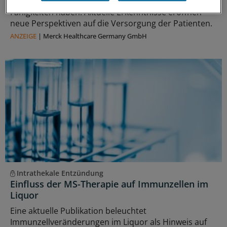
Auswirkungen auf körperliche und kognitive
Fähigkeiten haben. Aktuelle Erkenntnisse eröffnen
neue Perspektiven auf die Versorgung der Patienten.
ANZEIGE
|
Merck Healthcare Germany GmbH
Intrathekale Entzündung
Einfluss der MS-Therapie auf Immunzellen im
Liquor
Eine aktuelle Publikation beleuchtet
Immunzellveränderungen im Liquor als Hinweis auf