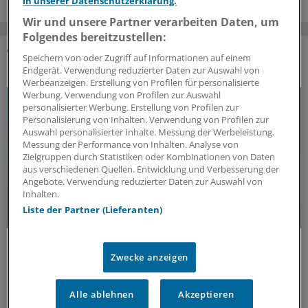
in unserer Datenschutzerklärung.
Wir und unsere Partner verarbeiten Daten, um
Folgendes bereitzustellen:
Speichern von oder Zugriff auf Informationen auf einem
DAS KÖNNTE SIE AUCH INTERESSIEREN
Endgerät. Verwendung reduzierter Daten zur Auswahl von
Werbeanzeigen. Erstellung von Profilen für personalisierte
Werbung. Verwendung von Profilen zur Auswahl
personalisierter Werbung. Erstellung von Profilen zur
Personalisierung von Inhalten. Verwendung von Profilen zur
Auswahl personalisierter Inhalte. Messung der Werbeleistung.
Messung der Performance von Inhalten. Analyse von
Zielgruppen durch Statistiken oder Kombinationen von Daten
aus verschiedenen Quellen. Entwicklung und Verbesserung der
Angebote. Verwendung reduzierter Daten zur Auswahl von
Inhalten.
Liste der Partner (Lieferanten)
Update MS
Update Multiple Sklerose: Aktuelle
Zwecke anzeigen
Erkenntnisse und Entwicklungen
Multiple Sklerose (MS) kann weitreichende
Alle ablehnen
Akzeptieren