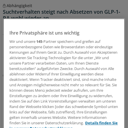
Abhängigkeit
Suchtverhalten steigt nach Absetzen von GLP-1-
RA wohl wieder an
GLP-1-Rezeptoragonisten können den Konsum von
Ihre Privatsphäre ist uns wichtig
Alkohol und anderen Substanzen wahrscheinlich
reduzieren. Der Effekt hält offenbar nicht an, wenn die
Wir und unsere
145
-Partner speichern und greifen auf
Präparate wieder abgesetzt werden.
personenbezogene Daten wie Browserdaten oder eindeutige
Kennungen auf Ihrem Gerät zu. Durch Auswahl von Akzeptieren
21.07.2026
aktivieren Sie Tracking-Technologien für die unter „Wir und
unsere Partner verarbeiten Daten, um Ihnen Dienste
bereitzustellen“ aufgeführten Zwecke. Durch Auswahl von Alle
ablehnen oder Widerruf Ihrer Einwilligung werden diese
Therapieorientierung
deaktiviert. Wenn Tracker deaktiviert sind, sind manche Inhalte
Bundesärztekammer aktualisiert Leitlinie zur
und Anzeigen möglicherweise nicht mehr so relevant für Sie. Sie
Drogenersatztherapie
können dieses Menü jederzeit wieder aufrufen, um Ihre
Naloxon kann Leben retten. Auch im Rahmen einer
Einstellungen zu ändern oder Ihre Einwilligung zu widerrufen,
indem Sie auf den Link Voreinstellungen verwalten am unteren
Drogenersatztherapie, insbesondere zu deren Beginn,
Rand der Webseite klicken [oder das schwebende Symbol unten
ist die Verordnung des Opioid-Antagonisten angezeigt.
links auf der Webseite, falls zutreffend]. Ihre Einstellungen
gelten innerhalb unseres Website. Weitere Informationen
17.07.2026
finden Sie in unserer Datenschutzerklärung.
Details finden Sie