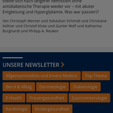
stellte sich nach längerer Remission ohne
antidiabetische Therapie wieder vor – mit akuter
Entgleisung und Hyperglykämie. Was war passiert?
Von Christoph Werner und Sebastian Schmidt und Christiane
Kellner und Christof Kloos und Gunter Wolf und Katharina
Burghardt und Philipp A. Reuken
UNSERE NEWSLETTER
Allgemeinmedizin und Innere Medizin
Top-Thema
Beruf & Alltag
Dermatologie
Diabetologie
E-Health
Frauengesundheit
Gastroenterologie
Kardiologie
Kindergesundheit