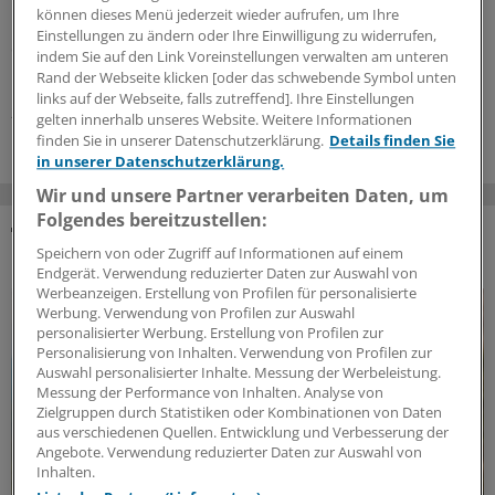
Triple-negativer Brustkrebs (TNBC) ist schwer zu
können dieses Menü jederzeit wieder aufrufen, um Ihre
behandeln und birgt ein hohes Rückfallrisiko. Ein
Einstellungen zu ändern oder Ihre Einwilligung zu widerrufen,
deutsches Forscherteam testete nun die Wirkung einer
indem Sie auf den Link Voreinstellungen verwalten am unteren
personalisierten mRNA-Vakzine.
Rand der Webseite klicken [oder das schwebende Symbol unten
links auf der Webseite, falls zutreffend]. Ihre Einstellungen
27.07.2026
gelten innerhalb unseres Website. Weitere Informationen
finden Sie in unserer Datenschutzerklärung.
Details finden Sie
in unserer Datenschutzerklärung.
Wir und unsere Partner verarbeiten Daten, um
Folgendes bereitzustellen:
Speichern von oder Zugriff auf Informationen auf einem
DAS KÖNNTE SIE AUCH INTERESSIEREN
Endgerät. Verwendung reduzierter Daten zur Auswahl von
Werbeanzeigen. Erstellung von Profilen für personalisierte
Werbung. Verwendung von Profilen zur Auswahl
personalisierter Werbung. Erstellung von Profilen zur
Personalisierung von Inhalten. Verwendung von Profilen zur
Auswahl personalisierter Inhalte. Messung der Werbeleistung.
Messung der Performance von Inhalten. Analyse von
Zielgruppen durch Statistiken oder Kombinationen von Daten
aus verschiedenen Quellen. Entwicklung und Verbesserung der
Angebote. Verwendung reduzierter Daten zur Auswahl von
Inhalten.