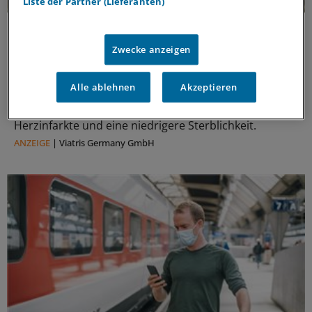
Liste der Partner (Lieferanten)
Impflücken bei Chronikern
Grippeimpfung bei Diabetes: Risiko für Folgen
Zwecke anzeigen
senken
Influenza bedeutet für Diabetiker ein ernstes
Alle ablehnen
Akzeptieren
kardiovaskuläres Risiko. Registerstudien zeigen:
Geimpfte Patientinnen und Patienten hatten seltener
Herzinfarkte und eine niedrigere Sterblichkeit.
ANZEIGE
|
Viatris Germany GmbH