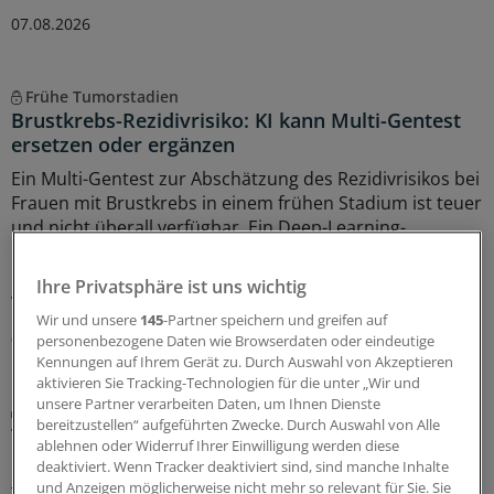
07.08.2026
Frühe Tumorstadien
Brustkrebs-Rezidivrisiko: KI kann Multi-Gentest
ersetzen oder ergänzen
Ein Multi-Gentest zur Abschätzung des Rezidivrisikos bei
Frauen mit Brustkrebs in einem frühen Stadium ist teuer
und nicht überall verfügbar. Ein Deep-Learning-
Programm kann das Rezidivrisiko anhand von
histologischen Schnittpräparaten offenbar ähnlich gut
Ihre Privatsphäre ist uns wichtig
vorhersagen.
Wir und unsere
145
-Partner speichern und greifen auf
03.08.2026
personenbezogene Daten wie Browserdaten oder eindeutige
Kennungen auf Ihrem Gerät zu. Durch Auswahl von Akzeptieren
aktivieren Sie Tracking-Technologien für die unter „Wir und
unsere Partner verarbeiten Daten, um Ihnen Dienste
Kleine Studie
bereitzustellen“ aufgeführten Zwecke. Durch Auswahl von Alle
Triple-negativer Brustkrebs: Rückfallfrei dank
ablehnen oder Widerruf Ihrer Einwilligung werden diese
Krebsvakzine
deaktiviert. Wenn Tracker deaktiviert sind, sind manche Inhalte
und Anzeigen möglicherweise nicht mehr so relevant für Sie. Sie