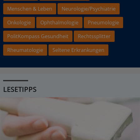
Menschen & Leben
Neurologie/Psychiatrie
Onkologie
Ophthalmologie
Pneumologie
PolitKompass Gesundheit
Rechtssplitter
Rheumatologie
Seltene Erkrankungen
LESETIPPS