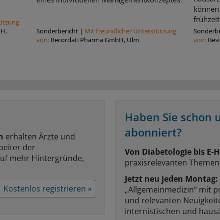
können 
frühzeit
tützung
bH,
Sonderbericht
|
Mit freundlicher Unterstützung
Sonderbe
von:
Recordati Pharma GmbH, Ulm
von:
Bes
Haben Sie schon 
abonniert?
n
erhalten Ärzte und
beiter der
Von Diabetologie bis E-H
auf mehr Hintergründe,
praxisrelevanten Themen
Jetzt neu jeden Montag:
Kostenlos registrieren »
„Allgemeinmedizin“ mit p
und relevanten Neuigkei
internistischen und hausä