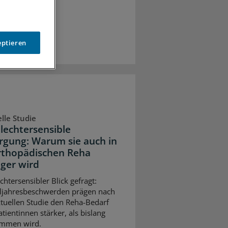
eptieren
lle Studie
lechtersensible
rgung: Warum sie auch in
rthopädischen Reha
iger wird
chtersensibler Blick gefragt:
ljahresbeschwerden prägen nach
ktuellen Studie den Reha-Bedarf
atientinnen stärker, als bislang
mmen wird.