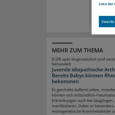
Liste der
Zugr
Zwecke
MEHR ZUM THEMA
Oft spät diagnostiziert und verz
behandelt
Juvenile idiopathische Arthr
Bereits Babys können Rh
bekommen
Es geschieht äußerst selten, trotzd
können sich entzündlich-rheumatis
Erkrankungen auch bei Säuglingen
manifestieren. Dabei ist besonders 
monogenetische Krankheitsbilder z