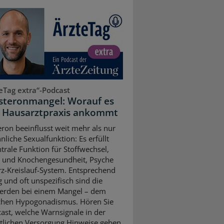
eTag extra“-Podcast
steronmangel: Worauf es
r Hausarztpraxis ankommt
eron beeinflusst weit mehr als nur
nliche Sexualfunktion: Es erfüllt
ntrale Funktion für Stoffwechsel,
 und Knochengesundheit, Psyche
z-Kreislauf-System. Entsprechend
ig und oft unspezifisch sind die
erden bei einem Mangel – dem
chen Hypogonadismus. Hören Sie
ast, welche Warnsignale in der
tlichen Versorgung Hinweise geben