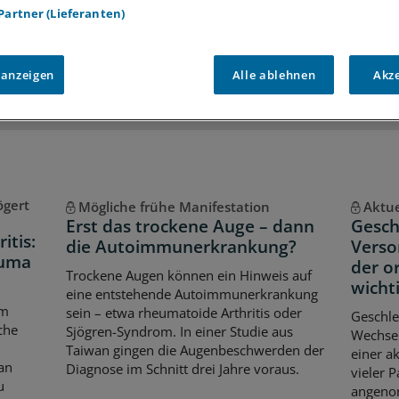
 Partner (Lieferanten)
iff auf alle
medizinischen Berichte und Kommentare
Voraussetzungen für den Zugang
 anzeigen
Alle ablehnen
Akz
ögert
Mögliche frühe Manifestation
Aktue
Erst das trockene Auge – dann
Gesch
itis:
die Autoimmunerkrankung?
Verso
euma
der o
Trockene Augen können ein Hinweis auf
wicht
eine entstehende Autoimmunerkrankung
em
sein – etwa rheumatoide Arthritis oder
Geschle
che
Sjögren-Syndrom. In einer Studie aus
Wechse
Taiwan gingen die Augenbeschwerden der
einer a
an
Diagnose im Schnitt drei Jahre voraus.
vieler P
u
angeno