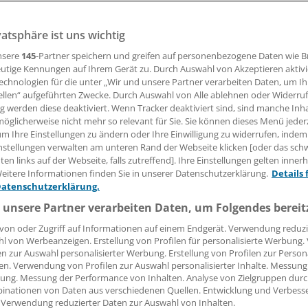
vatsphäre ist uns wichtig
tion wirkt sich bei Osteoarthrose erwiesenermaßen positi
 und -funktion aus. Mit den GLP-1-Rezeptoragonisten geb
nsere
145
-Partner speichern und greifen auf personenbezogene Daten wie 
rankheitsmodifizierendes Therapieprinzip, hieß es beim EU
utige Kennungen auf Ihrem Gerät zu. Durch Auswahl von Akzeptieren aktivi
echnologien für die unter „Wir und unsere Partner verarbeiten Daten, um I
ellen“ aufgeführten Zwecke. Durch Auswahl von Alle ablehnen oder Widerruf
ng werden diese deaktiviert. Wenn Tracker deaktiviert sind, sind manche Inh
 Leserin, lieber Leser,
öglicherweise nicht mehr so relevant für Sie. Sie können dieses Menü jeder
um Ihre Einstellungen zu ändern oder Ihre Einwilligung zu widerrufen, indem
tändigen Beitrag können Sie lesen, sobald Sie sich eingelogg
nstellungen verwalten am unteren Rand der Webseite klicken [oder das sc
en links auf der Webseite, falls zutreffend]. Ihre Einstellungen gelten inner
Jetzt anmelden »
Kostenlos registriere
eitere Informationen finden Sie in unserer Datenschutzerklärung.
Details 
Datenschutzerklärung.
 vergessen?
 unsere Partner verarbeiten Daten, um Folgendes bereit
es Problem beim Login?
von oder Zugriff auf Informationen auf einem Endgerät. Verwendung reduzi
l von Werbeanzeigen. Erstellung von Profilen für personalisierte Werbung
dung ist mit wenigen Klicks erledigt und kostenlos.
en zur Auswahl personalisierter Werbung. Erstellung von Profilen zur Person
teile des kostenlosen Login:
en. Verwendung von Profilen zur Auswahl personalisierter Inhalte. Messung
ung. Messung der Performance von Inhalten. Analyse von Zielgruppen durch
r
Analysen, Hintergründe und Infografiken
inationen von Daten aus verschiedenen Quellen. Entwicklung und Verbess
 Verwendung reduzierter Daten zur Auswahl von Inhalten.
usive
Interviews und Praxis-Tipps