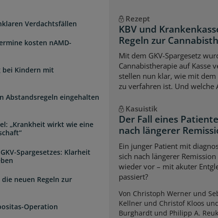
Rezept
unklaren Verdachtsfällen
KBV und Krankenkasse
Regeln zur Cannabist
Termine kosten nAMD-
Mit dem GKV-Spargesetz wurd
Cannabistherapie auf Kasse v
 bei Kindern mit
stellen nun klar, wie mit de
zu verfahren ist. Und welche
n Abstandsregeln eingehalten
Kasuistik
Der Fall eines Patien
l: „Krankheit wirkt wie eine
nach längerer Remiss
schaft“
Ein junger Patient mit diagnos
 GKV-Spargesetzes: Klarheit
sich nach längerer Remission
eben
wieder vor – mit akuter Entg
passiert?
 die neuen Regeln zur
Von Christoph Werner und Seb
Kellner und Christof Kloos un
positas-Operation
Burghardt und Philipp A. Reu