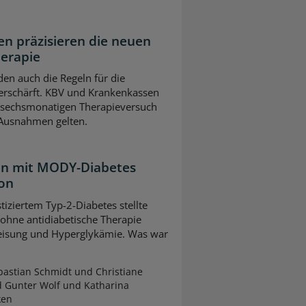
n präzisieren die neuen
herapie
en auch die Regeln für die
erschärft. KBV und Krankenkassen
m sechsmonatigen Therapieversuch
 Ausnahmen gelten.
ten mit MODY-Diabetes
ion
tiziertem Typ-2-Diabetes stellte
 ohne antidiabetische Therapie
leisung und Hyperglykämie. Was war
astian Schmidt und Christiane
d Gunter Wolf und Katharina
ken