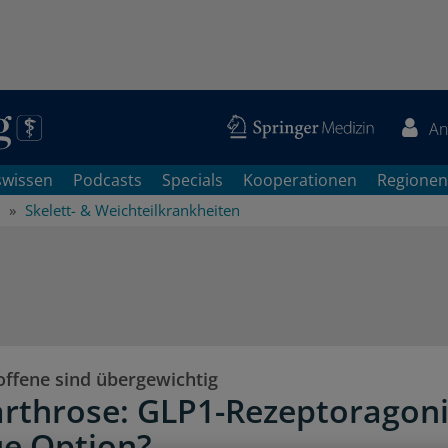
An
swissen
Podcasts
Specials
Kooperationen
Regionen
Skelett- & Weichteilkrankheiten
offene sind übergewichtig
rthrose: GLP1-Rezeptoragon
ue Option?