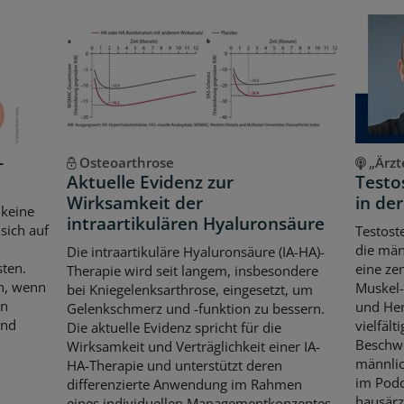
-
Osteoarthrose
„Ärzt
Aktuelle Evidenz zur
Testo
Wirksamkeit der
in de
 keine
intraartikulären Hyaluronsäure
sich auf
Testost
die män
Die intraartikuläre Hyaluronsäure (IA-HA)-
sten.
eine ze
Therapie wird seit langem, insbesondere
ch, wenn
Muskel-
bei Kniegelenksarthrose, eingesetzt, um
en
und Her
Gelenkschmerz und -funktion zu bessern.
und
vielfält
Die aktuelle Evidenz spricht für die
Beschw
Wirksamkeit und Verträglichkeit einer IA-
männli
HA-Therapie und unterstützt deren
im Podc
differenzierte Anwendung im Rahmen
hausärz
eines individuellen Managementkonzeptes.