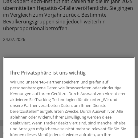
Das Robert Koch-Institut hat Zahlen für die im Jahr 2025
übermittelten Hepatitis-C-Fälle veröffentlicht. Sie gingen
im Vergleich zum Vorjahr zurück. Bestimmte
Bevölkerungsgruppen sind jedoch weiterhin
überproportional betroffen.
24.07.2026
Virusinfektionen
Hepatitis-Fälle in Deutschland rückläufig
Ihre Privatsphäre ist uns wichtig
Seit 2024 gibt es einen Rückgang der Hepatitis-B- und
Hepatitis-D-Fälle in Deutschland. Dieser Trend setzte
Wir und unsere
145
-Partner speichern und greifen auf
personenbezogene Daten wie Browserdaten oder eindeutige
sich im vergangenen Jahr fort.
Kennungen auf Ihrem Gerät zu. Durch Auswahl von Akzeptieren
aktivieren Sie Tracking-Technologien für die unter „Wir und
16.07.2026
unsere Partner verarbeiten Daten, um Ihnen Dienste
bereitzustellen“ aufgeführten Zwecke. Durch Auswahl von Alle
ablehnen oder Widerruf Ihrer Einwilligung werden diese
deaktiviert. Wenn Tracker deaktiviert sind, sind manche Inhalte
und Anzeigen möglicherweise nicht mehr so relevant für Sie. Sie
können dieses Menü jederzeit wieder aufrufen, um Ihre