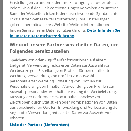
DAS KÖNNTE SIE AUCH INTERESSIEREN
Einstellungen zu ändern oder Ihre Einwilligung zu widerrufen,
indem Sie auf den Link Voreinstellungen verwalten am unteren
Rand der Webseite klicken [oder das schwebende Symbol unten
links auf der Webseite, falls zutreffend]. Ihre Einstellungen
gelten innerhalb unseres Website. Weitere Informationen
finden Sie in unserer Datenschutzerklärung.
Details finden Sie
in unserer Datenschutzerklärung.
Wir und unsere Partner verarbeiten Daten, um
Folgendes bereitzustellen:
Speichern von oder Zugriff auf Informationen auf einem
Endgerät. Verwendung reduzierter Daten zur Auswahl von
Werbeanzeigen. Erstellung von Profilen für personalisierte
Werbung. Verwendung von Profilen zur Auswahl
Forschungs-Update
personalisierter Werbung. Erstellung von Profilen zur
Neue Antibiotika-Studie entschlüsselt
Personalisierung von Inhalten. Verwendung von Profilen zur
besonderen Wirkmechanismus
Auswahl personalisierter Inhalte. Messung der Werbeleistung.
Messung der Performance von Inhalten. Analyse von
Für die Langzeitprophylaxe von Harnwegsinfektionen
Zielgruppen durch Statistiken oder Kombinationen von Daten
sind geringe Resistenzraten und gute Verträglichkeit
aus verschiedenen Quellen. Entwicklung und Verbesserung der
entscheidend. Eine neue Studie zeigt, warum dieses
Angebote. Verwendung reduzierter Daten zur Auswahl von
Antibiotikum beides erfüllt.
Inhalten.
Liste der Partner (Lieferanten)
ANZEIGE
|
MIP Pharma GmbH