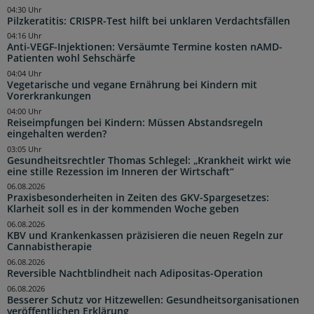
04:30 Uhr
Pilzkeratitis: CRISPR-Test hilft bei unklaren Verdachtsfällen
04:16 Uhr
Anti-VEGF-Injektionen: Versäumte Termine kosten nAMD-
Patienten wohl Sehschärfe
04:04 Uhr
Vegetarische und vegane Ernährung bei Kindern mit
Vorerkrankungen
04:00 Uhr
Reiseimpfungen bei Kindern: Müssen Abstandsregeln
eingehalten werden?
03:05 Uhr
Gesundheitsrechtler Thomas Schlegel: „Krankheit wirkt wie
eine stille Rezession im Inneren der Wirtschaft“
06.08.2026
Praxisbesonderheiten in Zeiten des GKV-Spargesetzes:
Klarheit soll es in der kommenden Woche geben
06.08.2026
KBV und Krankenkassen präzisieren die neuen Regeln zur
Cannabistherapie
06.08.2026
Reversible Nachtblindheit nach Adipositas-Operation
06.08.2026
Besserer Schutz vor Hitzewellen: Gesundheitsorganisationen
veröffentlichen Erklärung