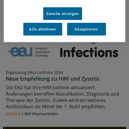
Zwecke anzeigen
Alle ablehnen
Akzeptieren
Ergänzung EAU-Leitlinie 2026
Neue Empfehlung zu HWI und Zystitis
Die EAU hat ihre HWI-Leitlinie aktualisiert.
Änderungen betreffen Klassifikation, Diagnostik und
Therapie der Zystitis. Zudem wird ein weiteres
Antibiotikum als Mittel der 1. Wahl empfohlen.
ANZEIGE
|
MIP Pharma GmbH