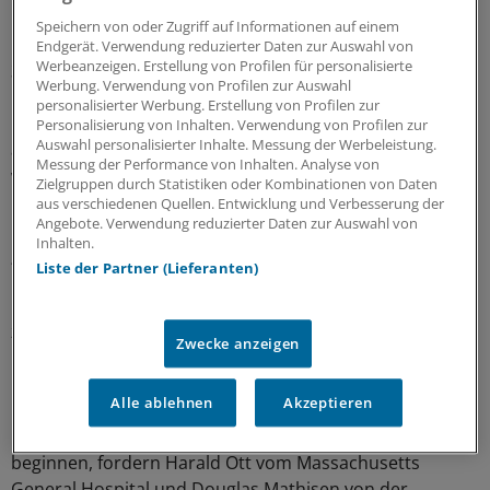
Speichern von oder Zugriff auf Informationen auf einem
Erst kürzlich sei einem zweiten Krebspatienten, einem
Endgerät. Verwendung reduzierter Daten zur Auswahl von
Werbeanzeigen. Erstellung von Profilen für personalisierte
30 Jahre alten US-Amerikaner, eine mit Stammzellen
Werbung. Verwendung von Profilen zur Auswahl
besiedelte künstliche Luftröhre eingepflanzt worden,
personalisierter Werbung. Erstellung von Profilen zur
berichtet das Team in "Lancet". Die Röhre sei diesmal
Personalisierung von Inhalten. Verwendung von Profilen zur
Auswahl personalisierter Inhalte. Messung der Werbeleistung.
aus speziellen Nanofasern gefertigt und der Ansatz so
Messung der Performance von Inhalten. Analyse von
weiter verfeinert worden.
Zielgruppen durch Statistiken oder Kombinationen von Daten
aus verschiedenen Quellen. Entwicklung und Verbesserung der
Angebote. Verwendung reduzierter Daten zur Auswahl von
Langfristiger Erfolg müsse sich erst noch
Inhalten.
zeigen
Liste der Partner (Lieferanten)
In einem Begleitkommentar geben Mediziner aus Boston
zu bedenken, dass sich in den kommenden Jahre erst
Zwecke anzeigen
noch der langfristige Erfolg der maßgeschneiderten
Implantate zeigen müsse.
Alle ablehnen
Akzeptieren
Erst dann dürfe eine breitere klinische Anwendung
beginnen, fordern Harald Ott vom Massachusetts
General Hospital und Douglas Mathisen von der