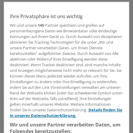
Unter seiner Leitung waren zuvor anderen Patienten
Ihre Privatsphäre ist uns wichtig
bereits Luftröhren toter Spender verpflanzt worden, die
von Spenderzellen befreit und mit patienteneigenen
Wir und unsere
145
-Partner speichern und greifen auf
personenbezogene Daten wie Browserdaten oder eindeutige
Stammzellen besiedelt worden waren.
Kennungen auf Ihrem Gerät zu. Durch Auswahl von Akzeptieren
aktivieren Sie Tracking-Technologien für die unter „Wir und
Die Besiedelung mit eigenen Stammzellen soll
unsere Partner verarbeiten Daten, um Ihnen Dienste
verhindern, dass das Organ vom Immunsystem
bereitzustellen“ aufgeführten Zwecke. Durch Auswahl von Alle
ablehnen oder Widerruf Ihrer Einwilligung werden diese
abgestoßen wird.
deaktiviert. Wenn Tracker deaktiviert sind, sind manche Inhalte
und Anzeigen möglicherweise nicht mehr so relevant für Sie. Sie
Gewebezüchtung könnte neue
können dieses Menü jederzeit wieder aufrufen, um Ihre
Behandlungsmöglichkeiten eröffnen
Einstellungen zu ändern oder Ihre Einwilligung zu widerrufen,
indem Sie auf den Link Voreinstellungen verwalten am unteren
Rand der Webseite klicken [oder das schwebende Symbol unten
Mit dieser Technik des "Tissue Engineering"
links auf der Webseite, falls zutreffend]. Ihre Einstellungen
(Gewebezüchtung) hoffen Forscher, neue
gelten innerhalb unseres Website. Weitere Informationen
Behandlungsmöglichkeiten zu eröffnen. Insbesondere
finden Sie in unserer Datenschutzerklärung.
Details finden Sie
in unserer Datenschutzerklärung.
für Patienten im Kindesalter könne dies ein großer
Vorteil sein, betonen die Mediziner, da für sie kaum
Wir und unsere Partner verarbeiten Daten, um
Spenderluftröhren zur Verfügung stünden.
Folgendes bereitzustellen: