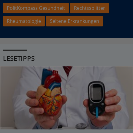
PolitKompass Gesundheit
Rechtssplitter
Rheumatologie
Seltene Erkrankungen
LESETIPPS