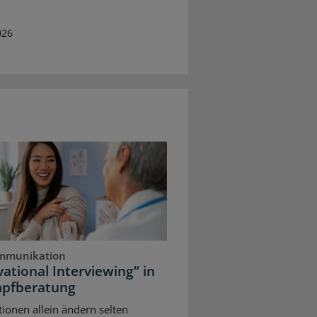
026
mmunikation
ational Interviewing“ in
mpfberatung
ionen allein ändern selten