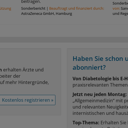
beitragen.
Sonderbe
tützung
Sonderbericht
|
Beauftragt und ﬁnanziert durch:
von:
San
AstraZeneca GmbH, Hamburg
und Reg
Haben Sie schon 
abonniert?
n
erhalten Ärzte und
beiter der
Von Diabetologie bis E-H
auf mehr Hintergründe,
praxisrelevanten Themen
Jetzt neu jeden Montag:
Kostenlos registrieren »
„Allgemeinmedizin“ mit p
und relevanten Neuigkei
internistischen und hausä
Top-Thema:
Erhalten Sie