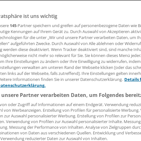
vatsphäre ist uns wichtig
 hatte ein junger Mann mit rasch fortschreitender nekrotis
 Sepsis keine Lunge im Brustkorb. Zwei Jahre nach Transp
nsere
145
-Partner speichern und greifen auf personenbezogene Daten wie 
ut. Wie konnte das gelingen?
utige Kennungen auf Ihrem Gerät zu. Durch Auswahl von Akzeptieren aktivi
echnologien für die unter „Wir und unsere Partner verarbeiten Daten, um I
ellen“ aufgeführten Zwecke. Durch Auswahl von Alle ablehnen oder Widerruf
ng werden diese deaktiviert. Wenn Tracker deaktiviert sind, sind manche Inh
 Leserin, lieber Leser,
öglicherweise nicht mehr so relevant für Sie. Sie können dieses Menü jeder
um Ihre Einstellungen zu ändern oder Ihre Einwilligung zu widerrufen, indem
tändigen Beitrag können Sie lesen, sobald Sie sich eingelogg
nstellungen verwalten am unteren Rand der Webseite klicken [oder das sc
en links auf der Webseite, falls zutreffend]. Ihre Einstellungen gelten inner
Jetzt anmelden »
Kostenlos registriere
eitere Informationen finden Sie in unserer Datenschutzerklärung.
Details 
Datenschutzerklärung.
 vergessen?
 unsere Partner verarbeiten Daten, um Folgendes bereit
es Problem beim Login?
von oder Zugriff auf Informationen auf einem Endgerät. Verwendung reduzi
l von Werbeanzeigen. Erstellung von Profilen für personalisierte Werbung
dung ist mit wenigen Klicks erledigt und kostenlos.
en zur Auswahl personalisierter Werbung. Erstellung von Profilen zur Person
teile des kostenlosen Login:
en. Verwendung von Profilen zur Auswahl personalisierter Inhalte. Messung
ung. Messung der Performance von Inhalten. Analyse von Zielgruppen durch
r
Analysen, Hintergründe und Infografiken
inationen von Daten aus verschiedenen Quellen. Entwicklung und Verbess
 Verwendung reduzierter Daten zur Auswahl von Inhalten.
usive
Interviews und Praxis-Tipps