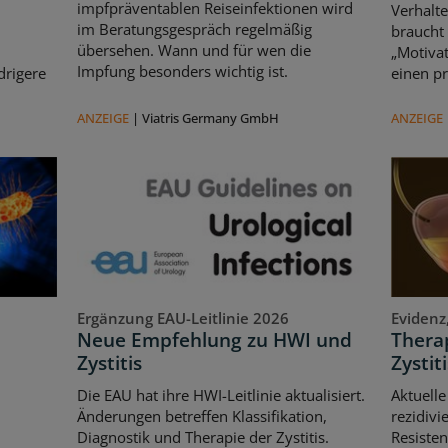
impfpräventablen Reiseinfektionen wird
Verhalte
im Beratungsgespräch regelmäßig
braucht
übersehen. Wann und für wen die
„Motivat
Impfung besonders wichtig ist.
drigere
einen pr
ANZEIGE
|
Viatris Germany GmbH
ANZEIGE
Ergänzung EAU-Leitlinie 2026
Evidenz
Neue Empfehlung zu HWI und
Therap
Zystitis
Zystiti
Die EAU hat ihre HWI-Leitlinie aktualisiert.
Aktuelle
Änderungen betreffen Klassifikation,
rezidivi
Diagnostik und Therapie der Zystitis.
Resisten