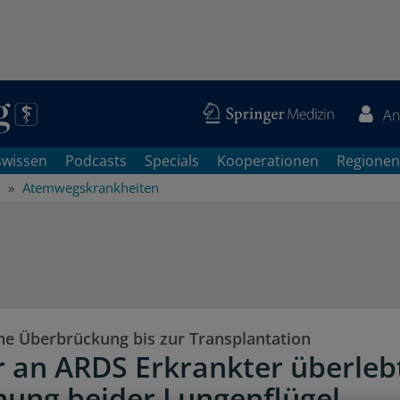
An
swissen
Podcasts
Specials
Kooperationen
Regionen
Atemwegskrankheiten
che Überbrückung bis zur Transplantation
 an ARDS Erkrankter überleb
nung beider Lungenflügel