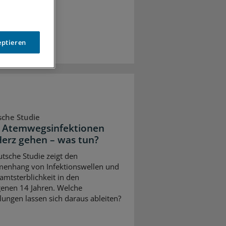
eptieren
che Studie
 Atemwegsinfektionen
Herz gehen – was tun?
utsche Studie zeigt den
enhang von Infektionswellen und
amtsterblichkeit in den
enen 14 Jahren. Welche
ungen lassen sich daraus ableiten?