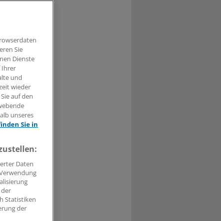
ierender
lantation
Browserdaten
eren Sie
hnen Dienste
 Ihrer
alte und
zeit wieder
 Sie auf den
t haben.
hwebende
halb unseres
n »
finden Sie in
zustellen:
erter Daten
. Verwendung
alisierung
 der
 Statistiken
erung der