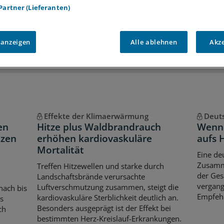
 Partner (Lieferanten)
iff auf alle
medizinischen Berichte und Kommentare
Voraussetzungen für den Zugang
 anzeigen
Alle ablehnen
Akz
Effekte der Klimaerwärmung
Deuts
en
Hitze plus Waldbrandrauch
Wenn
nzen
erhöhen kardiovaskuläre
aufs 
Mortalität
Eine de
Zusamm
Treffen Hitzewellen und starke durch
der Ges
Landschaftsbrände verursachte
vergang
Luftverschmutzung zusammen, steigt die
nach bis
Empfehl
kardiovaskuläre Sterblichkeit deutlich an.
s
Besonders ausgeprägt ist der Effekt bei
ch
bestimmten Herz-Kreislauf-Erkrankungen.