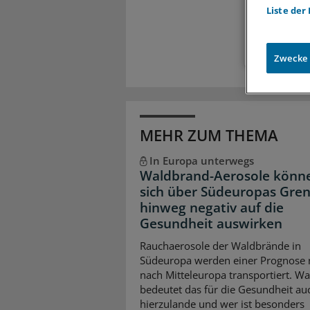
Liste der
Zugr
Zwecke
MEHR ZUM THEMA
In Europa unterwegs
Waldbrand-Aerosole könn
sich über Südeuropas Gre
hinweg negativ auf die
Gesundheit auswirken
Rauchaerosole der Waldbrände in
Südeuropa werden einer Prognose 
nach Mitteleuropa transportiert. Wa
bedeutet das für die Gesundheit au
hierzulande und wer ist besonders