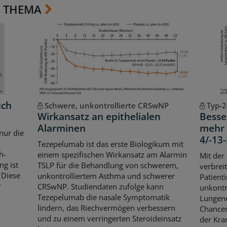
 THEMA
uch
Schwere, unkontrollierte CRSwNP
Typ-2
Wirkansatz an epithelialen
Besse
Alarminen
mehr 
 nur die
4/-1
Tezepelumab ist das erste Biologikum mit
h-
einem spezifischen Wirkansatz am Alarmin
Mit der
g ist
TSLP für die Behandlung von schwerem,
verbrei
 Diese
unkontrolliertem Asthma und schwerer
Patient
r
CRSwNP. Studiendaten zufolge kann
unkontr
Tezepelumab die nasale Symptomatik
Lungene
lindern, das Riechvermögen verbessern
Chancen
und zu einem verringerten Steroideinsatz
der Kran