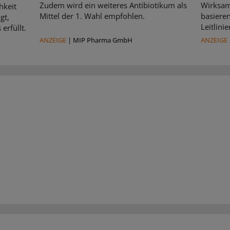
Zudem wird ein weiteres Antibiotikum als
Wirksam
hkeit
Mittel der 1. Wahl empfohlen.
basiere
gt,
Leitlin
erfüllt.
ANZEIGE
|
MIP Pharma GmbH
ANZEIGE