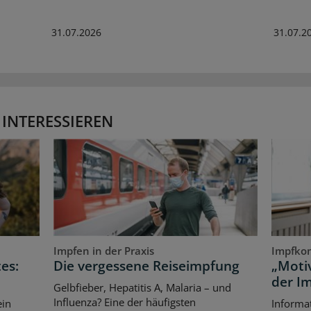
31.07.2026
31.07.2
 INTERESSIEREN
Impfen in der Praxis
Impfko
es:
Die vergessene Reiseimpfung
„Motiv
der I
Gelbfieber, Hepatitis A, Malaria – und
Influenza? Eine der häufigsten
ein
Informat