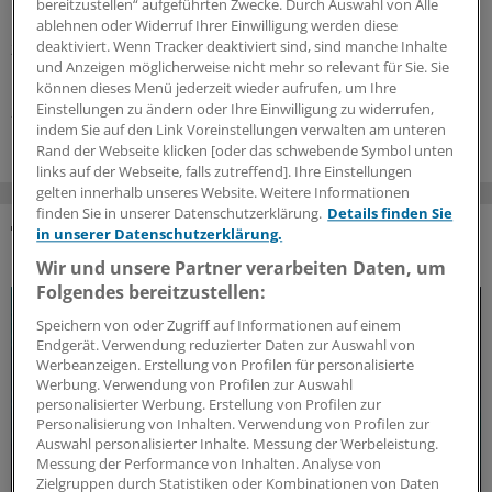
immer klar mitteilen. Daher ist es wichtig, die richtigen
bereitzustellen“ aufgeführten Zwecke. Durch Auswahl von Alle
Fragen zu stellen, aber auch Signale in Mimik und Gestik
ablehnen oder Widerruf Ihrer Einwilligung werden diese
zu erkennen. Dabei helfen Instrumente und Skalen – und
deaktiviert. Wenn Tracker deaktiviert sind, sind manche Inhalte
und Anzeigen möglicherweise nicht mehr so relevant für Sie. Sie
nun auch die S3-Leitlinie GeriPAIN.
können dieses Menü jederzeit wieder aufrufen, um Ihre
Einstellungen zu ändern oder Ihre Einwilligung zu widerrufen,
20.07.2026
indem Sie auf den Link Voreinstellungen verwalten am unteren
Rand der Webseite klicken [oder das schwebende Symbol unten
links auf der Webseite, falls zutreffend]. Ihre Einstellungen
gelten innerhalb unseres Website. Weitere Informationen
finden Sie in unserer Datenschutzerklärung.
Details finden Sie
in unserer Datenschutzerklärung.
DAS KÖNNTE SIE AUCH INTERESSIEREN
Wir und unsere Partner verarbeiten Daten, um
Folgendes bereitzustellen:
Speichern von oder Zugriff auf Informationen auf einem
Endgerät. Verwendung reduzierter Daten zur Auswahl von
Werbeanzeigen. Erstellung von Profilen für personalisierte
Werbung. Verwendung von Profilen zur Auswahl
personalisierter Werbung. Erstellung von Profilen zur
Personalisierung von Inhalten. Verwendung von Profilen zur
Auswahl personalisierter Inhalte. Messung der Werbeleistung.
Messung der Performance von Inhalten. Analyse von
Zielgruppen durch Statistiken oder Kombinationen von Daten