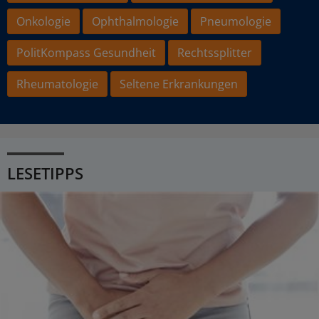
Onkologie
Ophthalmologie
Pneumologie
PolitKompass Gesundheit
Rechtssplitter
Rheumatologie
Seltene Erkrankungen
LESETIPPS