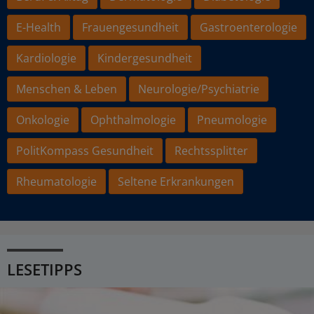
E-Health
Frauengesundheit
Gastroenterologie
Kardiologie
Kindergesundheit
Menschen & Leben
Neurologie/Psychiatrie
Onkologie
Ophthalmologie
Pneumologie
PolitKompass Gesundheit
Rechtssplitter
Rheumatologie
Seltene Erkrankungen
LESETIPPS