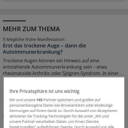
MEHR ZUM THEMA
Mögliche frühe Manifestation
Erst das trockene Auge – dann die
Autoimmunerkrankung?
Trockene Augen können ein Hinweis auf eine
entstehende Autoimmunerkrankung sein – etwa
rheumatoide Arthritis oder Sjögren-Syndrom. In einer
Studie aus Taiwan gingen die Augenbeschwerden der
Diagnose im Schnitt drei Jahre voraus.
Ihre Privatsphäre ist uns wichtig
06.08.2026
Wir und unsere
145
-Partner speichern und greifen auf
personenbezogene Daten wie Browserdaten oder eindeutige
Kennungen auf Ihrem Gerät zu. Durch Auswahl von Akzeptieren
Kardiovaskuläres Risiko bei Rheumatoider Arthritis
aktivieren Sie Tracking-Technologien für die unter „Wir und
PREVENT-Score unterschätzt Gefahr für Herz und
unsere Partner verarbeiten Daten, um Ihnen Dienste
Gefäße bei Rheuma
bereitzustellen“ aufgeführten Zwecke. Durch Auswahl von Alle