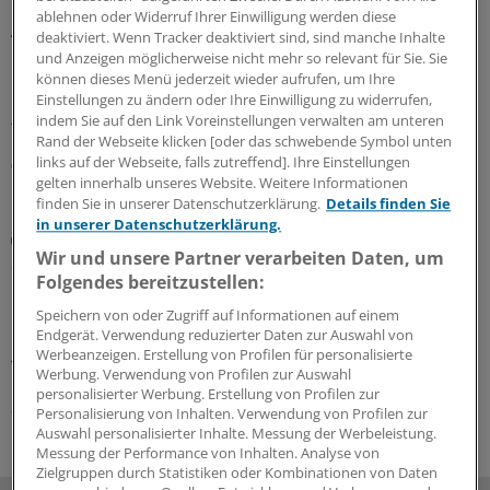
ablehnen oder Widerruf Ihrer Einwilligung werden diese
Auch der neue Score „Predicting Risk of Cardiovascular
deaktiviert. Wenn Tracker deaktiviert sind, sind manche Inhalte
Disease Events“ erfasst das kardiovaskuläre Risiko bei
und Anzeigen möglicherweise nicht mehr so relevant für Sie. Sie
Rheuma nur unzureichend. Den HbA
-Wert
können dieses Menü jederzeit wieder aufrufen, um Ihre
1c
Einstellungen zu ändern oder Ihre Einwilligung zu widerrufen,
hinzuzunehmen, macht ihn zumindest etwas
indem Sie auf den Link Voreinstellungen verwalten am unteren
treffsicherer.
Rand der Webseite klicken [oder das schwebende Symbol unten
links auf der Webseite, falls zutreffend]. Ihre Einstellungen
04.08.2026
gelten innerhalb unseres Website. Weitere Informationen
finden Sie in unserer Datenschutzerklärung.
Details finden Sie
in unserer Datenschutzerklärung.
Weltweit 55 Millionen Menschen betroffen
Wir und unsere Partner verarbeiten Daten, um
Studie: Digoxin bei rheumatischer
Folgendes bereitzustellen:
Herzerkrankung wirksam
Speichern von oder Zugriff auf Informationen auf einem
Digoxin kann die Herzinsuffizienz bei rheumatischer
Endgerät. Verwendung reduzierter Daten zur Auswahl von
Herzerkrankung lindern. Die sichere und günstige
Werbeanzeigen. Erstellung von Profilen für personalisierte
Therapie ist vor allem für Entwicklungsländer relevant.
Werbung. Verwendung von Profilen zur Auswahl
personalisierter Werbung. Erstellung von Profilen zur
27.07.2026
Personalisierung von Inhalten. Verwendung von Profilen zur
Auswahl personalisierter Inhalte. Messung der Werbeleistung.
Messung der Performance von Inhalten. Analyse von
Zielgruppen durch Statistiken oder Kombinationen von Daten