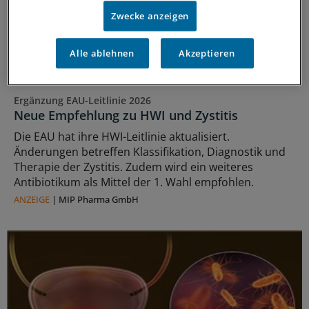
Zwecke anzeigen
Alle ablehnen
Akzeptieren
Ergänzung EAU-Leitlinie 2026
Neue Empfehlung zu HWI und Zystitis
Die EAU hat ihre HWI-Leitlinie aktualisiert.
Änderungen betreffen Klassifikation, Diagnostik und
Therapie der Zystitis. Zudem wird ein weiteres
Antibiotikum als Mittel der 1. Wahl empfohlen.
ANZEIGE
|
MIP Pharma GmbH