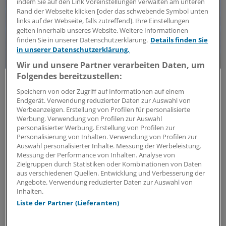
indem Sie auf den Link Voreinstellungen verwalten am unteren
Rand der Webseite klicken [oder das schwebende Symbol unten
links auf der Webseite, falls zutreffend]. Ihre Einstellungen
gelten innerhalb unseres Website. Weitere Informationen
finden Sie in unserer Datenschutzerklärung.
Details finden Sie
in unserer Datenschutzerklärung.
Wir und unsere Partner verarbeiten Daten, um
Folgendes bereitzustellen:
Forschungs-Update
Neue Antibiotika-Studie entschlüsselt
Speichern von oder Zugriff auf Informationen auf einem
besonderen Wirkmechanismus
Endgerät. Verwendung reduzierter Daten zur Auswahl von
Werbeanzeigen. Erstellung von Profilen für personalisierte
Für die Langzeitprophylaxe von Harnwegsinfektionen
Werbung. Verwendung von Profilen zur Auswahl
sind geringe Resistenzraten und gute Verträglichkeit
personalisierter Werbung. Erstellung von Profilen zur
Personalisierung von Inhalten. Verwendung von Profilen zur
entscheidend. Eine neue Studie zeigt, warum dieses
Auswahl personalisierter Inhalte. Messung der Werbeleistung.
Antibiotikum beides erfüllt.
Messung der Performance von Inhalten. Analyse von
ANZEIGE
|
MIP Pharma GmbH
Zielgruppen durch Statistiken oder Kombinationen von Daten
aus verschiedenen Quellen. Entwicklung und Verbesserung der
Angebote. Verwendung reduzierter Daten zur Auswahl von
Inhalten.
Liste der Partner (Lieferanten)