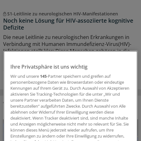
S1-Leitlinie zu neurologischen HIV-Manifestationen
Noch keine Lösung für HIV-assoziierte kognitive
Defizite
Die neue Leitlinie zu neurologischen Erkrankungen in
Verbindung mit Humanen Immundefizienz-Virus(HIV)-
Infektionen stellt klar: Diese Menschen gehören in die
Obhut erfahrener Fachärztinnen und -ärzte.
Ihre Privatsphäre ist uns wichtig
27.07.2026
Wir und unsere
145
-Partner speichern und greifen auf
personenbezogene Daten wie Browserdaten oder eindeutige
Kennungen auf Ihrem Gerät zu. Durch Auswahl von Akzeptieren
aktivieren Sie Tracking-Technologien für die unter „Wir und
unsere Partner verarbeiten Daten, um Ihnen Dienste
bereitzustellen“ aufgeführten Zwecke. Durch Auswahl von Alle
DAS KÖNNTE SIE AUCH INTERESSIEREN
ablehnen oder Widerruf Ihrer Einwilligung werden diese
deaktiviert. Wenn Tracker deaktiviert sind, sind manche Inhalte
und Anzeigen möglicherweise nicht mehr so relevant für Sie. Sie
können dieses Menü jederzeit wieder aufrufen, um Ihre
Einstellungen zu ändern oder Ihre Einwilligung zu widerrufen,