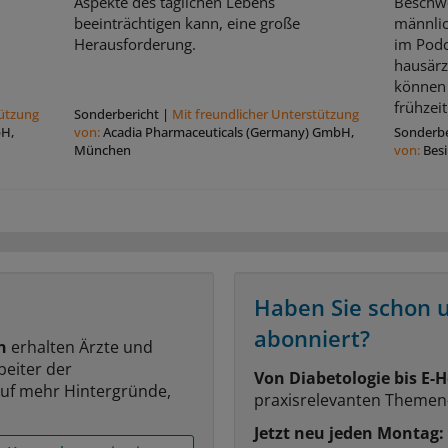
Aspekte des täglichen Lebens
Beschw
beeinträchtigen kann, eine große
männli
Herausforderung.
im Podc
hausärz
können 
frühzeit
tützung
Sonderbericht
|
Mit freundlicher Unterstützung
bH,
von:
Acadia Pharmaceuticals (Germany) GmbH,
Sonderbe
München
von:
Bes
Haben Sie schon 
abonniert?
n
erhalten Ärzte und
beiter der
Von Diabetologie bis E-H
auf mehr Hintergründe,
praxisrelevanten Themen
Jetzt neu jeden Montag: