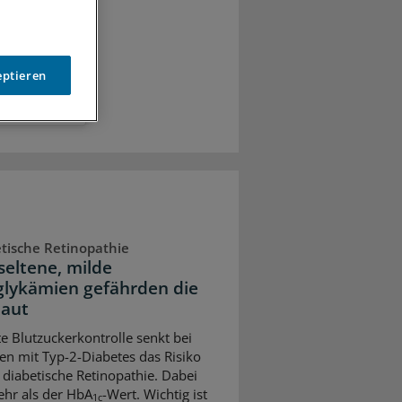
eptieren
tische Retinopathie
seltene, milde
lykämien gefährden die
aut
te Blutzuckerkontrolle senkt bei
n mit Typ-2-Diabetes das Risiko
e diabetische Retinopathie. Dabei
ehr als der HbA
-Wert. Wichtig ist
1c