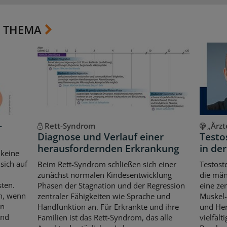
 THEMA
-
Rett-Syndrom
„Ärzt
Diagnose und Verlauf einer
Testo
herausfordernden Erkrankung
in de
 keine
sich auf
Beim Rett-Syndrom schließen sich einer
Testost
zunächst normalen Kindesentwicklung
die män
sten.
Phasen der Stagnation und der Regression
eine ze
ch, wenn
zentraler Fähigkeiten wie Sprache und
Muskel-
en
Handfunktion an. Für Erkrankte und ihre
und Her
und
Familien ist das Rett-Syndrom, das alle
vielfält