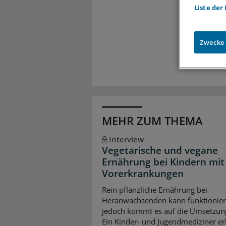
Liste der
Meh
Exkl
Zugr
Zwecke
MEHR ZUM THEMA
Interview
Vegetarische und vegane
Ernährung bei Kindern mit
Vorerkrankungen
Rein pflanzliche Ernährung bei
Heranwachsenden kann funktionier
jedoch kommt es auf die Umsetzun
Ein Kinder- und Jugendmediziner erk