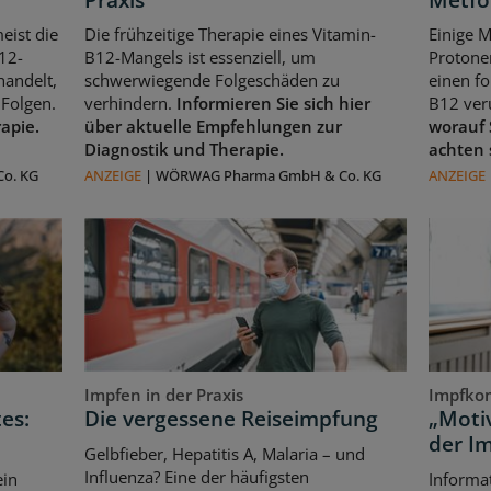
eist die
Die frühzeitige Therapie eines Vitamin-
Einige 
12-
B12-Mangels ist essenziell, um
Protone
handelt,
schwerwiegende Folgeschäden zu
einen f
Folgen.
verhindern.
Informieren Sie sich hier
B12 ver
rapie.
über aktuelle Empfehlungen zur
worauf 
Diagnostik und Therapie.
achten 
o. KG
ANZEIGE
|
WÖRWAG Pharma GmbH & Co. KG
ANZEIGE
Impfen in der Praxis
Impfko
es:
Die vergessene Reiseimpfung
„Motiv
der I
Gelbfieber, Hepatitis A, Malaria – und
Influenza? Eine der häufigsten
ein
Informat