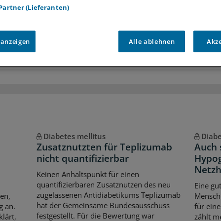
 Partner (Lieferanten)
r
Analysen, Hintergründe und Infografiken
usive
Interviews und Praxis-Tipps
iff auf alle
medizinischen Berichte und Kommentare
 anzeigen
Alle ablehnen
Akz
Voraussetzungen für den Zugang
Diabetes mellitus
Diabe
Zusatznutzten für Teplizumab
Auch 
nicht quantifizierbar
Hypog
Netzh
Keinen Anhaltspunkt für einen
quantifizierbaren Zusatznutzen des neu
Eine gu
zugelassenen Antidiabetikums Teplizumab
en,
Mensche
hat der Gemeinsame Bundesausschuss
g an.
für ein
festgestellt. Für die Bewertung war
lärt,
zählt m