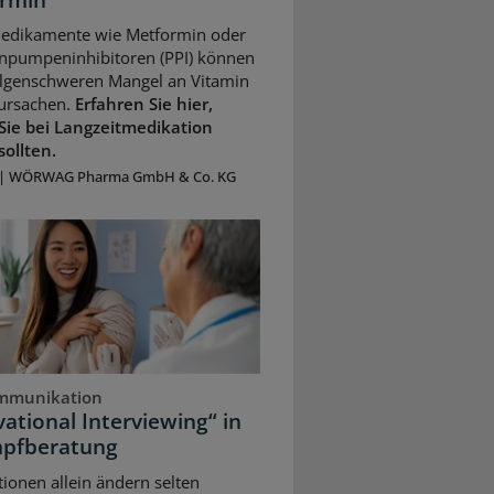
Medikamente wie Metformin oder
npumpeninhibitoren (PPI) können
olgenschweren Mangel an Vitamin
ursachen.
Erfahren Sie hier,
Sie bei Langzeitmedikation
sollten.
|
WÖRWAG Pharma GmbH & Co. KG
mmunikation
ational Interviewing“ in
mpfberatung
ionen allein ändern selten