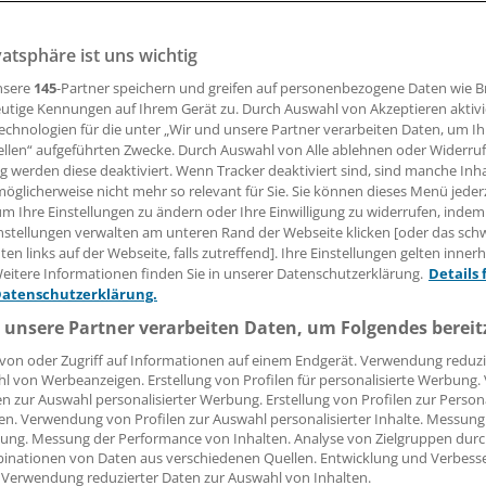
vatsphäre ist uns wichtig
nnte bei übergewichtigen Kindern zwischen sechs und zwölf
rden. Martin Wabitsch, Kinder- und Jugendmediziner und S
nsere
145
-Partner speichern und greifen auf personenbezogene Daten wie 
chen Endokrinologie und Diabetologie am Universitätsklini
utige Kennungen auf Ihrem Gerät zu. Durch Auswahl von Akzeptieren aktivi
echnologien für die unter „Wir und unsere Partner verarbeiten Daten, um I
en Stellenwert Liraglutid in der Therapie der kindlichen Ad
ellen“ aufgeführten Zwecke. Durch Auswahl von Alle ablehnen oder Widerruf
ng werden diese deaktiviert. Wenn Tracker deaktiviert sind, sind manche Inh
öglicherweise nicht mehr so relevant für Sie. Sie können dieses Menü jeder
um Ihre Einstellungen zu ändern oder Ihre Einwilligung zu widerrufen, indem
 Leserin, lieber Leser,
nstellungen verwalten am unteren Rand der Webseite klicken [oder das sc
en links auf der Webseite, falls zutreffend]. Ihre Einstellungen gelten inner
tändigen Beitrag können Sie lesen, sobald Sie sich eingelogg
eitere Informationen finden Sie in unserer Datenschutzerklärung.
Details 
Datenschutzerklärung.
Jetzt anmelden »
Kostenlos registriere
 unsere Partner verarbeiten Daten, um Folgendes bereit
von oder Zugriff auf Informationen auf einem Endgerät. Verwendung reduzi
 vergessen?
l von Werbeanzeigen. Erstellung von Profilen für personalisierte Werbung
es Problem beim Login?
en zur Auswahl personalisierter Werbung. Erstellung von Profilen zur Person
en. Verwendung von Profilen zur Auswahl personalisierter Inhalte. Messung
dung ist mit wenigen Klicks erledigt und kostenlos.
ung. Messung der Performance von Inhalten. Analyse von Zielgruppen durch
inationen von Daten aus verschiedenen Quellen. Entwicklung und Verbess
teile des kostenlosen Login:
 Verwendung reduzierter Daten zur Auswahl von Inhalten.