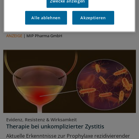
Zwecke anzeigen
Die EAU hat ihre HWI-Leitlinie aktualisiert.
Änderungen betreffen Klassifikation, Diagnostik und
Alle ablehnen
Akzeptieren
Therapie der Zystitis. Zudem wird ein weiteres
Antibiotikum als Mittel der 1. Wahl empfohlen.
ANZEIGE
|
MIP Pharma GmbH
Evidenz, Resistenz & Wirksamkeit
Therapie bei unkomplizierter Zystitis
Aktuelle Erkenntnisse zur Prophylaxe rezidivierender