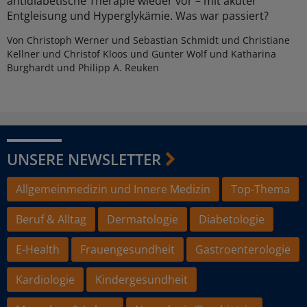
antidiabetische Therapie wieder vor – mit akuter
Entgleisung und Hyperglykämie. Was war passiert?
Von Christoph Werner und Sebastian Schmidt und Christiane
Kellner und Christof Kloos und Gunter Wolf und Katharina
Burghardt und Philipp A. Reuken
UNSERE NEWSLETTER
Allgemeinmedizin und Innere Medizin
Top-Thema
Beruf & Alltag
Dermatologie
Diabetologie
E-Health
Frauengesundheit
Gastroenterologie
Kardiologie
Kindergesundheit