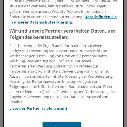
Neue Antibiotika-Studie entschlüsselt
Rand der Webseite klicken [oder das schwebende Symbol unten
links auf der Webseite, falls zutreffend]. Ihre Einstellungen
besonderen Wirkmechanismus
gelten innerhalb unseres Website. Weitere Informationen
Für die Langzeitprophylaxe von Harnwegsinfektionen
finden Sie in unserer Datenschutzerklärung.
Details finden Sie
sind geringe Resistenzraten und gute Verträglichkeit
in unserer Datenschutzerklärung.
entscheidend. Eine neue Studie zeigt, warum dieses
Wir und unsere Partner verarbeiten Daten, um
Antibiotikum beides erfüllt.
Folgendes bereitzustellen:
ANZEIGE
|
MIP Pharma GmbH
Speichern von oder Zugriff auf Informationen auf einem
Endgerät. Verwendung reduzierter Daten zur Auswahl von
Werbeanzeigen. Erstellung von Profilen für personalisierte
Werbung. Verwendung von Profilen zur Auswahl
personalisierter Werbung. Erstellung von Profilen zur
Personalisierung von Inhalten. Verwendung von Profilen zur
Auswahl personalisierter Inhalte. Messung der Werbeleistung.
Messung der Performance von Inhalten. Analyse von
Zielgruppen durch Statistiken oder Kombinationen von Daten
aus verschiedenen Quellen. Entwicklung und Verbesserung der
Angebote. Verwendung reduzierter Daten zur Auswahl von
Inhalten.
Liste der Partner (Lieferanten)
Ergänzung EAU-Leitlinie 2026
Neue Empfehlung zu HWI und Zystitis