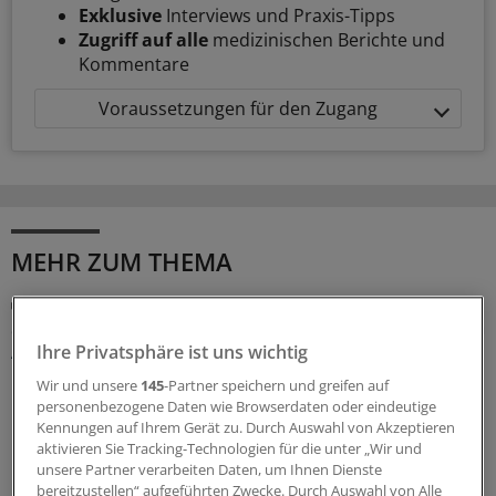
Exklusive
Interviews und Praxis-Tipps
Zugriff auf alle
medizinischen Berichte und
Kommentare
Voraussetzungen für den Zugang
MEHR ZUM THEMA
Update 2026
S3-Leitlinie Lungenkrebs: Das sind die wichtigsten
Änderungen
Ihre Privatsphäre ist uns wichtig
Die S3-Leitlinie „Prävention, Diagnostik, Therapie und
Wir und unsere
145
-Partner speichern und greifen auf
personenbezogene Daten wie Browserdaten oder eindeutige
Nachsorge des Lungenkarzinoms“ wurde aktualisiert.
Kennungen auf Ihrem Gerät zu. Durch Auswahl von Akzeptieren
Professor Wolfgang Schütte erläutert, was für
aktivieren Sie Tracking-Technologien für die unter „Wir und
Hausärztinnen und Hausärzte wichtig ist.
unsere Partner verarbeiten Daten, um Ihnen Dienste
bereitzustellen“ aufgeführten Zwecke. Durch Auswahl von Alle