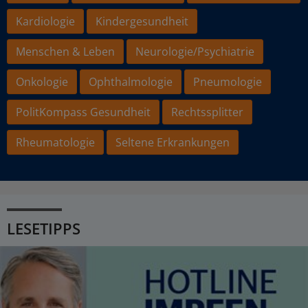
Kardiologie
Kindergesundheit
Menschen & Leben
Neurologie/Psychiatrie
Onkologie
Ophthalmologie
Pneumologie
PolitKompass Gesundheit
Rechtssplitter
Rheumatologie
Seltene Erkrankungen
LESETIPPS