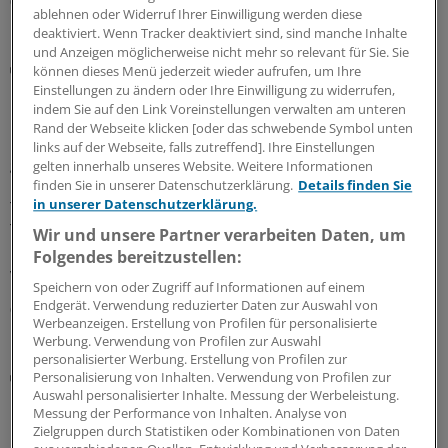
05.08.2026
ablehnen oder Widerruf Ihrer Einwilligung werden diese
deaktiviert. Wenn Tracker deaktiviert sind, sind manche Inhalte
und Anzeigen möglicherweise nicht mehr so relevant für Sie. Sie
Galenus-Kandidat 2026
können dieses Menü jederzeit wieder aufrufen, um Ihre
Bispezifischer T-Zell-Engager bei kleinzelligem
Einstellungen zu ändern oder Ihre Einwilligung zu widerrufen,
Lungenkarzinom
indem Sie auf den Link Voreinstellungen verwalten am unteren
Rand der Webseite klicken [oder das schwebende Symbol unten
Beim fortgeschrittenen kleinzelligen Lungenkarzinom
links auf der Webseite, falls zutreffend]. Ihre Einstellungen
gibt es für vorbehandelte Betroffene wenig Optionen.
gelten innerhalb unseres Website. Weitere Informationen
Der bispezifische T-Zell-Engager Tarlatamab bringt
finden Sie in unserer Datenschutzerklärung.
Details finden Sie
in unserer Datenschutzerklärung.
Tumor- und T-Zellen zueinander und kann so eine
Tumorzelllyse auslösen. In Studien konnte es das
Wir und unsere Partner verarbeiten Daten, um
Gesamtüberleben gegenüber Chemotherapie
Folgendes bereitzustellen:
verlängern.
Speichern von oder Zugriff auf Informationen auf einem
Endgerät. Verwendung reduzierter Daten zur Auswahl von
03.08.2026
Werbeanzeigen. Erstellung von Profilen für personalisierte
Werbung. Verwendung von Profilen zur Auswahl
personalisierter Werbung. Erstellung von Profilen zur
Coronavirus
Personalisierung von Inhalten. Verwendung von Profilen zur
Forschungsteam: COVID-19-Infektion kann
Auswahl personalisierter Inhalte. Messung der Werbeleistung.
Messung der Performance von Inhalten. Analyse von
Lungenkrebsrisiko erhöhen
Zielgruppen durch Statistiken oder Kombinationen von Daten