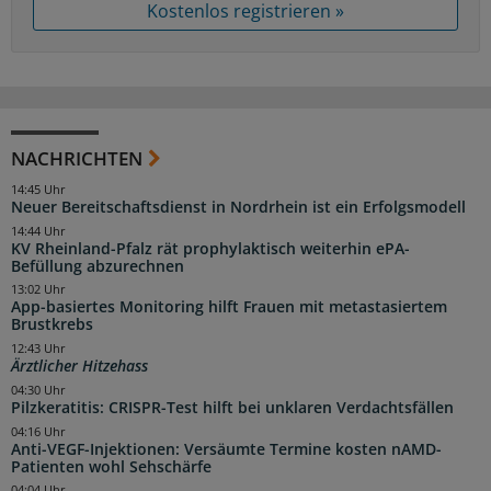
Kostenlos registrieren »
NACHRICHTEN
14:45 Uhr
Neuer Bereitschaftsdienst in Nordrhein ist ein Erfolgsmodell
14:44 Uhr
KV Rheinland-Pfalz rät prophylaktisch weiterhin ePA-
Befüllung abzurechnen
13:02 Uhr
App-basiertes Monitoring hilft Frauen mit metastasiertem
Brustkrebs
12:43 Uhr
Ärztlicher Hitzehass
04:30 Uhr
Pilzkeratitis: CRISPR-Test hilft bei unklaren Verdachtsfällen
04:16 Uhr
Anti-VEGF-Injektionen: Versäumte Termine kosten nAMD-
Patienten wohl Sehschärfe
04:04 Uhr