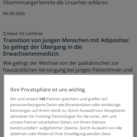
Vitaminmangel konnte die Ursachen erklären.
06.08.2026
Neue S3-Leitlinie
Transition von jungen Menschen mit Adipositas:
So gelingt der Übergang in die
Erwachsenenmedizin
Wie gelingt der Wechsel von der pädiatrischen zur
hausärztlichen Versorgung bei jungen Patientinnen und
Patienten mit Adipositas? Ein Blick in die neue S3-
Leitlinie.
Ihre Privatsphäre ist uns wichtig
06.08.2026
Wir und unsere
145
-Partner speichern und greifen auf
personenbezogene Daten wie Browserdaten oder eindeutige
Kennungen auf Ihrem Gerät zu. Durch Auswahl von Akzeptieren
Gemeinsamer Bundesausschuss
aktivieren Sie Tracking-Technologien für die unter „Wir und
Warum Selbstverwaltung und Politik vor einer
unsere Partner verarbeiten Daten, um Ihnen Dienste
Bewährungsprobe stehen
bereitzustellen“ aufgeführten Zwecke. Durch Auswahl von Alle
ablehnen oder Widerruf Ihrer Einwilligung werden diese