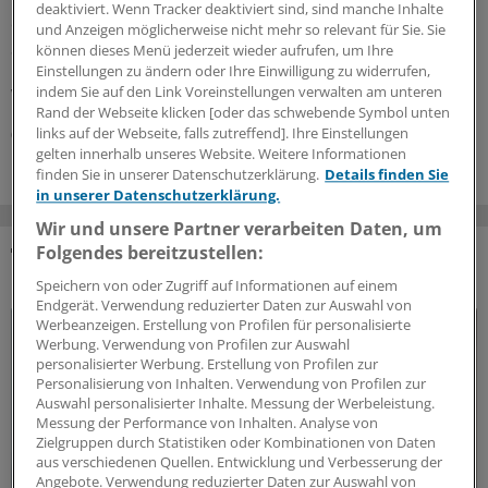
Das Verhältnis von Selbstverwaltung und Politik ist nicht
deaktiviert. Wenn Tracker deaktiviert sind, sind manche Inhalte
ohne Spannungen. Ändern die Wechsel des
und Anzeigen möglicherweise nicht mehr so relevant für Sie. Sie
Spitzenpersonals im Gemeinsamen Bundesausschuss
können dieses Menü jederzeit wieder aufrufen, um Ihre
und im Bundesgesundheitsministerium etwas daran?
Einstellungen zu ändern oder Ihre Einwilligung zu widerrufen,
indem Sie auf den Link Voreinstellungen verwalten am unteren
Wünschenswert wäre es.
Rand der Webseite klicken [oder das schwebende Symbol unten
links auf der Webseite, falls zutreffend]. Ihre Einstellungen
05.08.2026
gelten innerhalb unseres Website. Weitere Informationen
finden Sie in unserer Datenschutzerklärung.
Details finden Sie
in unserer Datenschutzerklärung.
Wir und unsere Partner verarbeiten Daten, um
Folgendes bereitzustellen:
DAS KÖNNTE SIE AUCH INTERESSIEREN
Speichern von oder Zugriff auf Informationen auf einem
Endgerät. Verwendung reduzierter Daten zur Auswahl von
Werbeanzeigen. Erstellung von Profilen für personalisierte
Werbung. Verwendung von Profilen zur Auswahl
personalisierter Werbung. Erstellung von Profilen zur
Personalisierung von Inhalten. Verwendung von Profilen zur
Auswahl personalisierter Inhalte. Messung der Werbeleistung.
Messung der Performance von Inhalten. Analyse von
Zielgruppen durch Statistiken oder Kombinationen von Daten
aus verschiedenen Quellen. Entwicklung und Verbesserung der
Angebote. Verwendung reduzierter Daten zur Auswahl von