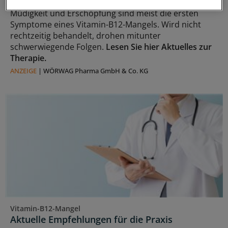
Müdigkeit und Erschöpfung sind meist die ersten
Symptome eines Vitamin-B12-Mangels. Wird nicht
rechtzeitig behandelt, drohen mitunter
schwerwiegende Folgen.
Lesen Sie hier Aktuelles zur
Therapie.
ANZEIGE
|
WÖRWAG Pharma GmbH & Co. KG
Vitamin-B12-Mangel
Aktuelle Empfehlungen für die Praxis