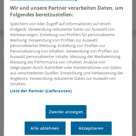
Was ist für die Praxis wichtig?
Wir und unsere Partner verarbeiten Daten, um
18.06.2026
Folgendes bereitzustellen:
Speichern von oder Zugriff auf Informationen auf einem
Endgerät. Verwendung reduzierter Daten zur Auswahl von
Werbeanzeigen. Erstellung von Profilen für personalisierte
Werbung. Verwendung von Profilen zur Auswahl
personalisierter Werbung. Erstellung von Profilen zur
DAS KÖNNTE SIE AUCH INTERESSIEREN
Personalisierung von Inhalten. Verwendung von Profilen zur
Auswahl personalisierter Inhalte. Messung der Werbeleistung.
Messung der Performance von Inhalten. Analyse von
Zielgruppen durch Statistiken oder Kombinationen von Daten
aus verschiedenen Quellen. Entwicklung und Verbesserung der
Angebote. Verwendung reduzierter Daten zur Auswahl von
Inhalten.
Liste der Partner (Lieferanten)
Zwecke anzeigen
Fatal verkannt
Alle ablehnen
Akzeptieren
Vitamin-B12-Mangel frühzeitig behandeln!