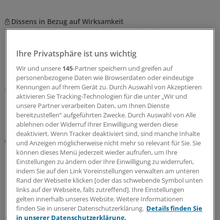
Dissens in Bezug auf Wirksamkeit
Wem oder wogegen helfen Probiotika?
Probiotika sind kein nutzloser Unsinn – aber weit
Ihre Privatsphäre ist uns wichtig
entfernt von dem, was die Werbung verspricht. Es ist
nur für eine Handvoll Beschwerden nachgewiesen, dass
Wir und unsere
145
-Partner speichern und greifen auf
personenbezogene Daten wie Browserdaten oder eindeutige
sie helfen. Welche Präparate nützen und was Patienten
Kennungen auf Ihrem Gerät zu. Durch Auswahl von Akzeptieren
womöglich mehr hilft, um ihr Mikrobiom zu stärken.
aktivieren Sie Tracking-Technologien für die unter „Wir und
unsere Partner verarbeiten Daten, um Ihnen Dienste
19.06.2026
bereitzustellen“ aufgeführten Zwecke. Durch Auswahl von Alle
ablehnen oder Widerruf Ihrer Einwilligung werden diese
deaktiviert. Wenn Tracker deaktiviert sind, sind manche Inhalte
IL-23-Inhibitoren, JAK-Inhibitoren, S1P-Modulatoren
und Anzeigen möglicherweise nicht mehr so relevant für Sie. Sie
Morbus Crohn & Colitis ulcerosa: Das sollten Sie
können dieses Menü jederzeit wieder aufrufen, um Ihre
bei der Anwendung neuerer Medikamente
Einstellungen zu ändern oder Ihre Einwilligung zu widerrufen,
beachten
indem Sie auf den Link Voreinstellungen verwalten am unteren
Rand der Webseite klicken [oder das schwebende Symbol unten
Neuere Medikamente – IL-23-Inhibitoren, JAK-Inhibitoren
links auf der Webseite, falls zutreffend]. Ihre Einstellungen
und S1P-Modulatoren – haben die Therapieoptionen
gelten innerhalb unseres Website. Weitere Informationen
chronisch-entzündlicher Darmerkrankungen erweitert.
finden Sie in unserer Datenschutzerklärung.
Details finden Sie
in unserer Datenschutzerklärung.