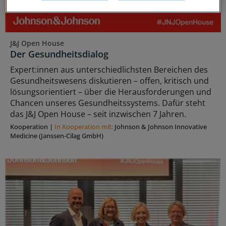
J&J Open House
Der Gesundheitsdialog
Expert:innen aus unterschiedlichsten Bereichen des
Gesundheitswesens diskutieren – offen, kritisch und
lösungsorientiert – über die Herausforderungen und
Chancen unseres Gesundheitssystems. Dafür steht
das J&J Open House – seit inzwischen 7 Jahren.
Kooperation
|
In Kooperation mit:
Johnson & Johnson Innovative
Medicine (Janssen-Cilag GmbH)