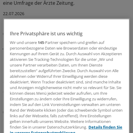
eine Umfrage der Ärzte Zeitung.
22.07.2026
Ärztemangel
Ihre Privatsphäre ist uns wichtig
KV Niedersachsen stellt Arztzahlprognose für das
Wir und unsere
145
-Partner speichern und greifen auf
Jahr 2040 vor
personenbezogene Daten wie Browserdaten oder eindeutige
Kennungen auf Ihrem Gerät zu. Durch Auswahl von Akzeptieren
Der Ärztemangel ist geringer als erwartet, aber dies ist
aktivieren Sie Tracking-Technologien für die unter „Wir und
kein Grund für eine Entwarnung. Die Bevölkerung in
unsere Partner verarbeiten Daten, um Ihnen Dienste
Niedersachsen schrumpft zwar, gleichzeitig wird der
bereitzustellen“ aufgeführten Zwecke. Durch Auswahl von Alle
Bedarf an medizinischen Leistungen wegen der
ablehnen oder Widerruf Ihrer Einwilligung werden diese
alternden Bevölkerung zunehmen.
deaktiviert. Wenn Tracker deaktiviert sind, sind manche Inhalte
und Anzeigen möglicherweise nicht mehr so relevant für Sie. Sie
08.07.2026
können dieses Menü jederzeit wieder aufrufen, um Ihre
Einstellungen zu ändern oder Ihre Einwilligung zu widerrufen,
indem Sie auf den Link Voreinstellungen verwalten am unteren
Rand der Webseite klicken [oder das schwebende Symbol unten
Rentenversicherung sieht abhängige Beschäftigung
links auf der Webseite, falls zutreffend]. Ihre Einstellungen
Sozialversicherungspflicht weiter ungeklärt: KV
gelten innerhalb unseres Website. Weitere Informationen
Brandenburg schließt Freelancer von
finden Sie in unserer Datenschutzerklärung.
Details finden Sie
Bereitschaftsdienst aus
in unserer Datenschutzerklärung.