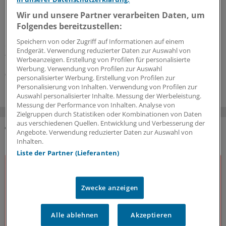
Die KV Brandenburg liegt wegen der Poolärzte im
Wir und unsere Partner verarbeiten Daten, um
Bereitschaftsdienst im Clinch mit der
Folgendes bereitzustellen:
Rentenversicherung. Die Bundesregierung müsse
Speichern von oder Zugriff auf Informationen auf einem
endlich für die versprochene Klarstellung sorgen,
Endgerät. Verwendung reduzierter Daten zur Auswahl von
fordert die KV.
Werbeanzeigen. Erstellung von Profilen für personalisierte
Werbung. Verwendung von Profilen zur Auswahl
06.07.2026
personalisierter Werbung. Erstellung von Profilen zur
Personalisierung von Inhalten. Verwendung von Profilen zur
Auswahl personalisierter Inhalte. Messung der Werbeleistung.
Messung der Performance von Inhalten. Analyse von
Zielgruppen durch Statistiken oder Kombinationen von Daten
aus verschiedenen Quellen. Entwicklung und Verbesserung der
Angebote. Verwendung reduzierter Daten zur Auswahl von
DAS KÖNNTE SIE AUCH INTERESSIEREN
Inhalten.
Liste der Partner (Lieferanten)
Zwecke anzeigen
Alle ablehnen
Akzeptieren