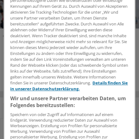
personenbezogene Daten wie Browserdaten oder eindeutige
Kennungen auf Ihrem Gerät zu. Durch Auswahl von Akzeptieren
aktivieren Sie Tracking-Technologien für die unter „Wir und
unsere Partner verarbeiten Daten, um Ihnen Dienste
bereitzustellen“ aufgeführten Zwecke. Durch Auswahl von Alle
ablehnen oder Widerruf Ihrer Einwilligung werden diese
Früherkennung von Geschlechtskrankheiten
deaktiviert. Wenn Tracker deaktiviert sind, sind manche Inhalte
Kein Screen & Treat bei mukosalen STI!
und Anzeigen möglicherweise nicht mehr so relevant für Sie. Sie
können dieses Menü jederzeit wieder aufrufen, um Ihre
Screening-Programme auf sexuell übertragbare
Einstellungen zu ändern oder Ihre Einwilligung zu widerrufen,
Infektionen (STI) in Risikogruppen sollten sich auf
indem Sie auf den Link Voreinstellungen verwalten am unteren
Syphilis und HIV konzentrieren. Ohne Symptome nach
Rand der Webseite klicken [oder das schwebende Symbol unten
mukosalen STI zu suchen, macht wenig Sinn.
links auf der Webseite, falls zutreffend]. Ihre Einstellungen
gelten innerhalb unseres Website. Weitere Informationen
finden Sie in unserer Datenschutzerklärung.
Details finden Sie
in unserer Datenschutzerklärung.
Wir und unsere Partner verarbeiten Daten, um
Folgendes bereitzustellen:
MEISTGELESEN
Speichern von oder Zugriff auf Informationen auf einem
Endgerät. Verwendung reduzierter Daten zur Auswahl von
Werbeanzeigen. Erstellung von Profilen für personalisierte
Sie fragen – Experten antworten
1
Werbung. Verwendung von Profilen zur Auswahl
Ist eine Impfung gegen HPV auch bei
personalisierter Werbung. Erstellung von Profilen zur