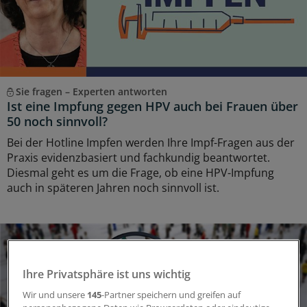
Sie fragen – Experten antworten
Ist eine Impfung gegen HPV auch bei Frauen über
50 noch sinnvoll?
Bei der Hotline Impfen werden Ihre Impf-Fragen aus der
Praxis evidenzbasiert und fachkundig beantwortet.
Diesmal geht es um die Frage, ob eine HPV-Impfung
auch in späteren Jahren noch sinnvoll ist.
Ihre Privatsphäre ist uns wichtig
Wir und unsere
145
-Partner speichern und greifen auf