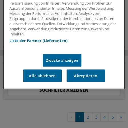
Frauen über 50 noch sinnvoll?
Personalisierung von Inhalten. Verwendung von Profilen zur
Auswahl personalisierter Inhalte. Messung der Werbeleistung.
Messung der Performance von Inhalten. Analyse von
Islatravir und Lenacapavir in einer Tablette
2
Zielgruppen durch Statistiken oder Kombinationen von Daten
Einmal wöchentliche Kombitherapie
aus verschiedenen Quellen. Entwicklung und Verbesserung der
erfolgreich bei HIV geprüft
Angebote. Verwendung reduzierter Daten zur Auswahl von
Inhalten.
Liste der Partner (Lieferanten)
Zwecke anzeigen
Alle ablehnen
Akzeptieren
«
1
2
3
4
5
»