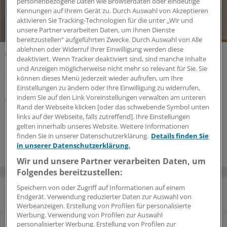
personenbezogene Daten wie Browserdaten oder eindeutige
Kennungen auf Ihrem Gerät zu. Durch Auswahl von Akzeptieren
aktivieren Sie Tracking-Technologien für die unter „Wir und
unsere Partner verarbeiten Daten, um Ihnen Dienste
bereitzustellen“ aufgeführten Zwecke. Durch Auswahl von Alle
ablehnen oder Widerruf Ihrer Einwilligung werden diese
Orthopäde sieht viele Vorteile
deaktiviert. Wenn Tracker deaktiviert sind, sind manche Inhalte
Self-Check-in für Patienten: Wieso ein MVZ ganz
und Anzeigen möglicherweise nicht mehr so relevant für Sie. Sie
aufs Anmeldepersonal verzichtet
können dieses Menü jederzeit wieder aufrufen, um Ihre
Einstellungen zu ändern oder Ihre Einwilligung zu widerrufen,
Empfangstresen und Anmeldepersonal? Gibt es im MVZ
indem Sie auf den Link Voreinstellungen verwalten am unteren
von Dr. Moritz Kaiser in Regensburg nicht mehr.
Rand der Webseite klicken [oder das schwebende Symbol unten
Stattdessen checken Patienten selbst an Terminals ein.
links auf der Webseite, falls zutreffend]. Ihre Einstellungen
Kritik hat der Orthopäde dafür eingesteckt – er kontert
gelten innerhalb unseres Website. Weitere Informationen
mit den Vorteilen.
finden Sie in unserer Datenschutzerklärung.
Details finden Sie
in unserer Datenschutzerklärung.
Wir und unsere Partner verarbeiten Daten, um
Folgendes bereitzustellen:
Speichern von oder Zugriff auf Informationen auf einem
Endgerät. Verwendung reduzierter Daten zur Auswahl von
MEISTGELESEN
Werbeanzeigen. Erstellung von Profilen für personalisierte
Werbung. Verwendung von Profilen zur Auswahl
personalisierter Werbung. Erstellung von Profilen zur