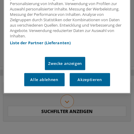
Diskriminierung
1
Personalisierung von Inhalten. Verwendung von Profilen zur
Rassismus in der Praxis: Neuer
Auswahl personalisierter Inhalte. Messung der Werbeleistung.
Leitfaden klärt über rechtliche
Messung der Performance von Inhalten. Analyse von
Zielgruppen durch Statistiken oder Kombinationen von Daten
Handlungsmöglichkeiten auf
aus verschiedenen Quellen. Entwicklung und Verbesserung der
Angebote. Verwendung reduzierter Daten zur Auswahl von
Tipps von KI-Expertin
Inhalten.
2
So hilft Künstliche Intelligenz den MFA
Liste der Partner (Lieferanten)
im Praxisalltag
Zwecke anzeigen
Alle ablehnen
Akzeptieren