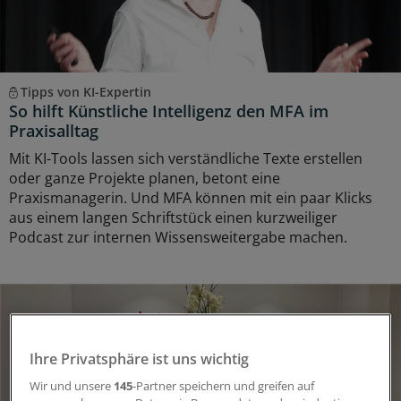
Tipps von KI-Expertin
So hilft Künstliche Intelligenz den MFA im
Praxisalltag
Mit KI-Tools lassen sich verständliche Texte erstellen
oder ganze Projekte planen, betont eine
Praxismanagerin. Und MFA können mit ein paar Klicks
aus einem langen Schriftstück einen kurzweiliger
Podcast zur internen Wissensweitergabe machen.
Ihre Privatsphäre ist uns wichtig
Wir und unsere
145
-Partner speichern und greifen auf