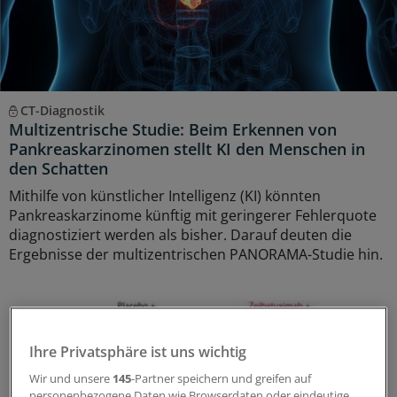
CT-Diagnostik
Multizentrische Studie: Beim Erkennen von
Pankreaskarzinomen stellt KI den Menschen in
den Schatten
Mithilfe von künstlicher Intelligenz (KI) könnten
Pankreaskarzinome künftig mit geringerer Fehlerquote
diagnostiziert werden als bisher. Darauf deuten die
Ergebnisse der multizentrischen PANORAMA-Studie hin.
Ihre Privatsphäre ist uns wichtig
Wir und unsere
145
-Partner speichern und greifen auf
personenbezogene Daten wie Browserdaten oder eindeutige