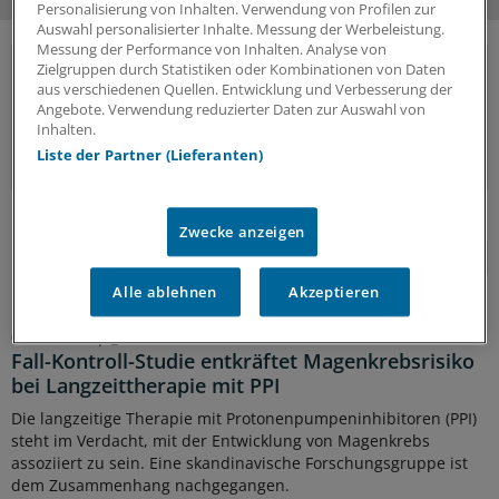
Personalisierung von Inhalten. Verwendung von Profilen zur
Auswahl personalisierter Inhalte. Messung der Werbeleistung.
Messung der Performance von Inhalten. Analyse von
Zielgruppen durch Statistiken oder Kombinationen von Daten
aus verschiedenen Quellen. Entwicklung und Verbesserung der
Angebote. Verwendung reduzierter Daten zur Auswahl von
Inhalten.
Liste der Partner (Lieferanten)
Zwecke anzeigen
«
1
2
3
4
5
»
Alle ablehnen
Akzeptieren
08.07.2026 |
Keine Assoziation vorhanden
Fall-Kontroll-Studie entkräftet Magenkrebsrisiko
bei Langzeittherapie mit PPI
Die langzeitige Therapie mit Protonenpumpeninhibitoren (PPI)
steht im Verdacht, mit der Entwicklung von Magenkrebs
assoziiert zu sein. Eine skandinavische Forschungsgruppe ist
dem Zusammenhang nachgegangen.