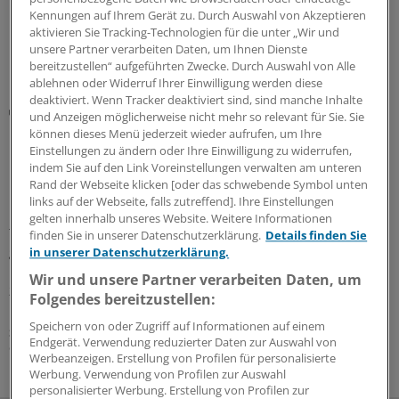
Kennungen auf Ihrem Gerät zu. Durch Auswahl von Akzeptieren
aktivieren Sie Tracking-Technologien für die unter „Wir und
unsere Partner verarbeiten Daten, um Ihnen Dienste
bereitzustellen“ aufgeführten Zwecke. Durch Auswahl von Alle
ablehnen oder Widerruf Ihrer Einwilligung werden diese
deaktiviert. Wenn Tracker deaktiviert sind, sind manche Inhalte
CLDN18.2+, HER2− Adenokarzinom des
und Anzeigen möglicherweise nicht mehr so relevant für Sie. Sie
Magens/gastroösophagealen Übergangs
können dieses Menü jederzeit wieder aufrufen, um Ihre
Mit optimiertem Therapiemanagement den
Einstellungen zu ändern oder Ihre Einwilligung zu widerrufen,
Behandlungserfolg mit Zolbetuximab
indem Sie auf den Link Voreinstellungen verwalten am unteren
unterstützen
Rand der Webseite klicken [oder das schwebende Symbol unten
links auf der Webseite, falls zutreffend]. Ihre Einstellungen
Die Behandlung des Claudin-18.2-positiven,
gelten innerhalb unseres Website. Weitere Informationen
fortgeschrittenen Adenokarzinoms des Magens und des
finden Sie in unserer Datenschutzerklärung.
Details finden Sie
gastroösophagealen Übergangs (AEG) mit dem
in unserer Datenschutzerklärung.
monoklonalen Antikörper Zolbetuximab war in den
Wir und unsere Partner verarbeiten Daten, um
zulassungsrelevanten Phase-III-Studien SPOTLIGHT und
Folgendes bereitzustellen:
GLOW im Vergleich zu Placebo ...
Speichern von oder Zugriff auf Informationen auf einem
Sonderbericht
|
Mit freundlicher Unterstützung von:
Astellas Pharma
Endgerät. Verwendung reduzierter Daten zur Auswahl von
GmbH, München
Werbeanzeigen. Erstellung von Profilen für personalisierte
Werbung. Verwendung von Profilen zur Auswahl
personalisierter Werbung. Erstellung von Profilen zur