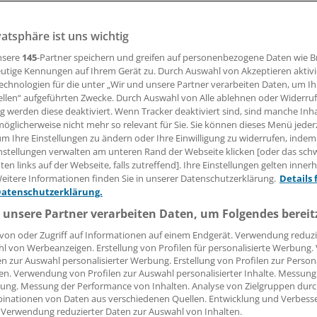
vatsphäre ist uns wichtig
nsere
145
-Partner speichern und greifen auf personenbezogene Daten wie 
13.07.2018, 09:37 Uhr
utige Kennungen auf Ihrem Gerät zu. Durch Auswahl von Akzeptieren aktivi
echnologien für die unter „Wir und unsere Partner verarbeiten Daten, um I
ellen“ aufgeführten Zwecke. Durch Auswahl von Alle ablehnen oder Widerruf
ng werden diese deaktiviert. Wenn Tracker deaktiviert sind, sind manche Inh
öglicherweise nicht mehr so relevant für Sie. Sie können dieses Menü jeder
Sachsen wird es künftig eine Landeszentralstelle für die psy
um Ihre Einstellungen zu ändern oder Ihre Einwilligung zu widerrufen, indem
gung geben. Wie die Grünen-Fraktion im sächsischen Landtag
nstellungen verwalten am unteren Rand der Webseite klicken [oder das sc
Innenausschuss des Landtags beschlossen.
en links auf der Webseite, falls zutreffend]. Ihre Einstellungen gelten inner
eitere Informationen finden Sie in unserer Datenschutzerklärung.
Details 
Datenschutzerklärung.
gsfraktionen von CDU und SPD haben dazu im Ausschuss ei
 unsere Partner verarbeiten Daten, um Folgendes bereit
rag zum ursprünglichen Antrag der Grünen eingebracht. D
SPD wurde dann zugestimmt.
von oder Zugriff auf Informationen auf einem Endgerät. Verwendung reduzi
l von Werbeanzeigen. Erstellung von Profilen für personalisierte Werbung
en zur Auswahl personalisierter Werbung. Erstellung von Profilen zur Person
en. Verwendung von Profilen zur Auswahl personalisierter Inhalte. Messung
ung. Messung der Performance von Inhalten. Analyse von Zielgruppen durch
inationen von Daten aus verschiedenen Quellen. Entwicklung und Verbess
 Verwendung reduzierter Daten zur Auswahl von Inhalten.