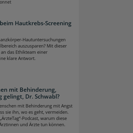
Sonnet
 beim Hautkrebs-Screening
ei Ganzkörper-Hautuntersuchungen
lbereich auszusparen? Mit dieser
 an das Ethikteam einer
eine klare Antwort.
en mit Behinderung,
 gelingt, Dr. Schwabl?
 Menschen mit Behinderung mit Angst
s sie ihn, wo es geht, vermeiden.
 „ÄrzteTag“-Podcast, warum diese
Ärztinnen und Ärzte tun können.