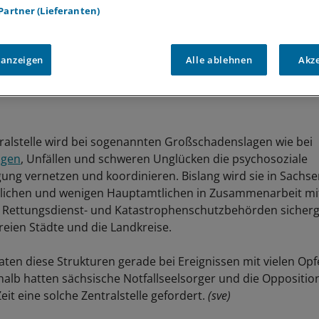
 Partner (Lieferanten)
 anzeigen
Alle ablehnen
Akz
ralstelle wird bei sogenannten Großschadenslagen wie bei
ägen
, Unfällen und schweren Unglücken die psychosoziale
gung vernetzen und koordinieren. Bislang wird sie in Sachs
lichen und wenigen Hauptamtlichen in Zusammenarbeit mi
 Rettungsdienst- und Katastrophenschutzbehörden sicherge
freien Städte und die Landkreise.
aten diese Strukturen gerade bei Ereignissen mit vielen Opf
alb hatten sächsische Notfallseelsorger und die Oppositio
Zeit eine solche Zentralstelle gefordert.
(sve)