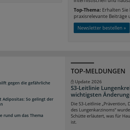
internistischen und hausä
Top-Thema:
Erhalten Sie
praxisrelevante Beiträge 
Newsletter bestellen »
TOP-MELDUNGEN
Update 2026
lft gegen die gefährliche
S3-Leitlinie Lungenkre
wichtigsten Änderun
 Adipositas: So gelingt der
Die S3-Leitlinie „Prävention,
in
des Lungenkarzinoms“ wurde a
zte rund um das Thema
Schütte erläutert, was für Ha
ist.