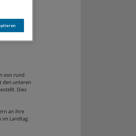
eptieren
en von rund
t den unteren
stellt. Dies
ern an ihre
n im Landtag