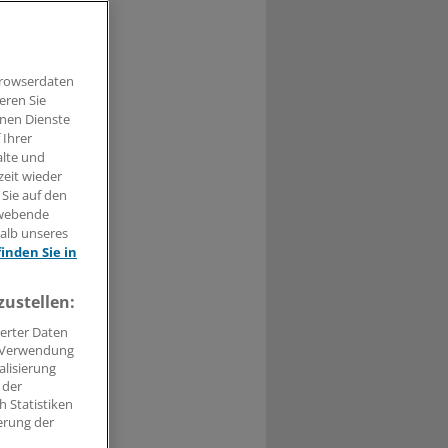
Browserdaten
eren Sie
hnen Dienste
0
 Ihrer
alte und
zeit wieder
chosoziale
 Sie auf den
 mitteilte,
hwebende
halb unseres
finden Sie in
nen
zustellen:
iesem Antrag
erter Daten
. Verwendung
alisierung
 der
 Statistiken
erung der