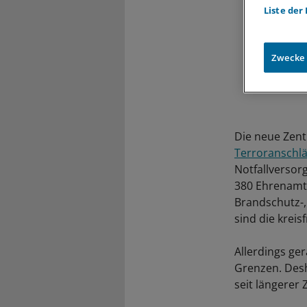
Liste der
Zwecke
Die neue Zent
Terroranschl
Notfallversor
380 Ehrenamt
Brandschutz-,
sind die kreis
Allerdings ger
Grenzen. Desh
seit längerer 