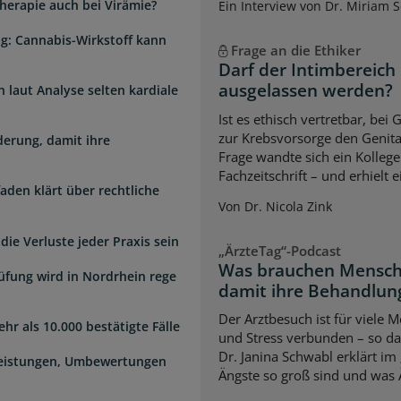
herapie auch bei Virämie?
Ein Interview von Dr. Miriam 
g: Cannabis-Wirkstoff kann
Frage an die Ethiker
Darf der Intimbereich
ausgelassen werden?
laut Analyse selten kardiale
Ist es ethisch vertretbar, b
zur Krebsvorsorge den Genita
erung, damit ihre
Frage wandte sich ein Kollege
Fachzeitschrift – und erhielt 
faden klärt über rechtliche
Von Dr. Nicola Zink
die Verluste jeder Praxis sein
„ÄrzteTag“-Podcast
Was brauchen Mensch
üfung wird in Nordrhein rege
damit ihre Behandlung
Der Arztbesuch ist für viele
hr als 10.000 bestätigte Fälle
und Stress verbunden – so das
Dr. Janina Schwabl erklärt im
Leistungen, Umbewertungen
Ängste so groß sind und was 