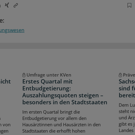
e:
tungswesen
Umfrage unter KVen
Präv
icht
Erstes Quartal mit
Sachs
Entbudgetierung:
sind 
Auszahlungsquoten steigen –
berei
besonders in den Stadtstaaten
Dem Lun
steht n
Im ersten Quartal bringt die
und Ärz
n
Entbudgetierung vor allem den
gibt es 
n von
Hausärztinnen und Hausärzten in den
Landes 
ngen
Stadtstaaten die erhofft hohen