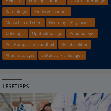
E-Health
Frauengesundheit
Gastroenterologie
Kardiologie
Kindergesundheit
Menschen & Leben
Neurologie/Psychiatrie
Onkologie
Ophthalmologie
Pneumologie
PolitKompass Gesundheit
Rechtssplitter
Rheumatologie
Seltene Erkrankungen
LESETIPPS