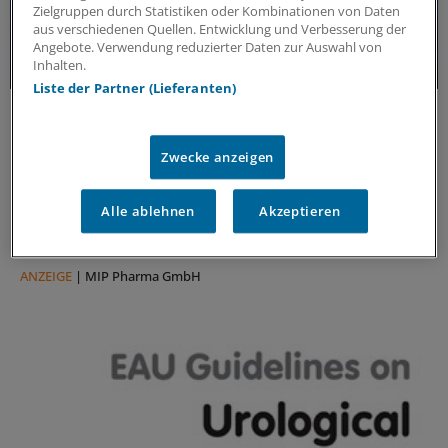
Zielgruppen durch Statistiken oder Kombinationen von Daten
aus verschiedenen Quellen. Entwicklung und Verbesserung der
Angebote. Verwendung reduzierter Daten zur Auswahl von
Inhalten.
Liste der Partner (Lieferanten)
Forschungs-Update
Neue Antibiotika-Studie entschlüsselt
besonderen Wirkmechanismus
Zwecke anzeigen
Für die Langzeitprophylaxe von Harnwegsinfektionen
sind geringe Resistenzraten und gute Verträglichkeit
Alle ablehnen
Akzeptieren
entscheidend. Eine neue Studie zeigt, warum dieses
Antibiotikum beides erfüllt.
ANZEIGE
|
MIP Pharma GmbH