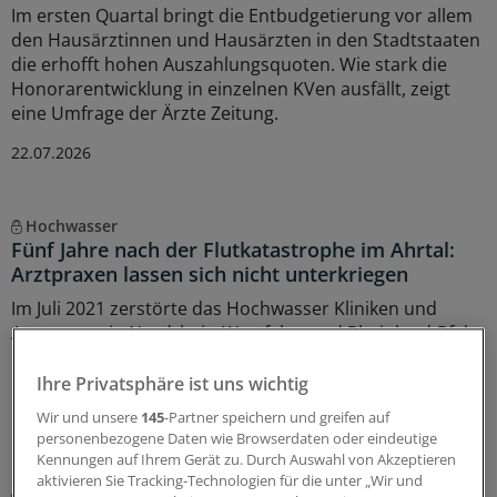
Im ersten Quartal bringt die Entbudgetierung vor allem
den Hausärztinnen und Hausärzten in den Stadtstaaten
die erhofft hohen Auszahlungsquoten. Wie stark die
Honorarentwicklung in einzelnen KVen ausfällt, zeigt
eine Umfrage der Ärzte Zeitung.
22.07.2026
Hochwasser
Fünf Jahre nach der Flutkatastrophe im Ahrtal:
Arztpraxen lassen sich nicht unterkriegen
Im Juli 2021 zerstörte das Hochwasser Kliniken und
Arztpraxen in Nordrhein-Westfalen und Rheinland-Pfalz.
Die meisten Ärztinnen und Ärzte praktizieren weiter –
Unterstützung gab es auch von Hilfsorganisationen.
Ihre Privatsphäre ist uns wichtig
Wir und unsere
145
-Partner speichern und greifen auf
14.07.2026
personenbezogene Daten wie Browserdaten oder eindeutige
Kennungen auf Ihrem Gerät zu. Durch Auswahl von Akzeptieren
aktivieren Sie Tracking-Technologien für die unter „Wir und
Wirtschaftlichkeit und Zweckmäßigkeit