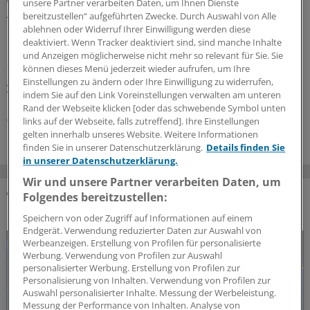
unsere Partner verarbeiten Daten, um Ihnen Dienste
Auch in Rheinland-Pfalz erste Prüfanträge zu
bereitzustellen“ aufgeführten Zwecke. Durch Auswahl von Alle
DiGA-Verordnungen
ablehnen oder Widerruf Ihrer Einwilligung werden diese
deaktiviert. Wenn Tracker deaktiviert sind, sind manche Inhalte
Bis heute sind die Krankenkassen mit der Erstattung
und Anzeigen möglicherweise nicht mehr so relevant für Sie. Sie
digitaler Therapieprogramme nicht richtig warm
können dieses Menü jederzeit wieder aufrufen, um Ihre
geworden. Nun nehmen sie das konkrete
Einstellungen zu ändern oder Ihre Einwilligung zu widerrufen,
Verordnungsgeschehen offenbar genauer ins Visier.
indem Sie auf den Link Voreinstellungen verwalten am unteren
Rand der Webseite klicken [oder das schwebende Symbol unten
01.07.2026
links auf der Webseite, falls zutreffend]. Ihre Einstellungen
gelten innerhalb unseres Website. Weitere Informationen
finden Sie in unserer Datenschutzerklärung.
Details finden Sie
in unserer Datenschutzerklärung.
Wir und unsere Partner verarbeiten Daten, um
Folgendes bereitzustellen:
DAS KÖNNTE SIE AUCH INTERESSIEREN
Speichern von oder Zugriff auf Informationen auf einem
Endgerät. Verwendung reduzierter Daten zur Auswahl von
Werbeanzeigen. Erstellung von Profilen für personalisierte
Werbung. Verwendung von Profilen zur Auswahl
personalisierter Werbung. Erstellung von Profilen zur
Personalisierung von Inhalten. Verwendung von Profilen zur
Auswahl personalisierter Inhalte. Messung der Werbeleistung.
Messung der Performance von Inhalten. Analyse von