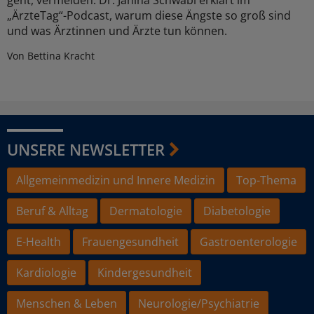
„ÄrzteTag“-Podcast, warum diese Ängste so groß sind
und was Ärztinnen und Ärzte tun können.
Von Bettina Kracht
UNSERE NEWSLETTER
Allgemeinmedizin und Innere Medizin
Top-Thema
Beruf & Alltag
Dermatologie
Diabetologie
E-Health
Frauengesundheit
Gastroenterologie
Kardiologie
Kindergesundheit
Menschen & Leben
Neurologie/Psychiatrie