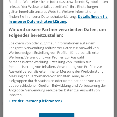
Rand der Webseite klicken [oder das schwebende Symbol unten
Symptome weisen auf eine Vergiftung mit Cyanotoxinen
links auf der Webseite, falls zutreffend]. Ihre Einstellungen
hin? Und wie gehen Ärzte beim Verdacht auf eine
gelten innerhalb unseres Website. Weitere Informationen
Vergiftung vor?
finden Sie in unserer Datenschutzerklärung.
Details finden Sie
in unserer Datenschutzerklärung.
06.08.2026
Wir und unsere Partner verarbeiten Daten, um
Folgendes bereitzustellen:
Start-up
Speichern von oder Zugriff auf Informationen auf einem
Kryokonservierung: Der Traum vom ewigen
Endgerät. Verwendung reduzierter Daten zur Auswahl von
Leben
Werbeanzeigen. Erstellung von Profilen für personalisierte
Werbung. Verwendung von Profilen zur Auswahl
Langlebigkeitsforscher Emil Kendziorra hat ein Start-up
personalisierter Werbung. Erstellung von Profilen zur
gegründet, das Menschen nach dem Tod
Personalisierung von Inhalten. Verwendung von Profilen zur
kryokonserviert. Kritik an seinem Projekt ist der Arzt
Auswahl personalisierter Inhalte. Messung der Werbeleistung.
Messung der Performance von Inhalten. Analyse von
gewohnt – lässt sich aber nicht beirren.
Zielgruppen durch Statistiken oder Kombinationen von Daten
aus verschiedenen Quellen. Entwicklung und Verbesserung der
31.07.2026
Angebote. Verwendung reduzierter Daten zur Auswahl von
Inhalten.
Liste der Partner (Lieferanten)
Infektionsgefahr
Vibrionen-Infektionen: Was es jetzt für Ärzte zu
beachten gibt