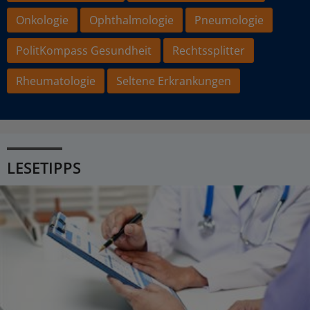
Onkologie
Ophthalmologie
Pneumologie
PolitKompass Gesundheit
Rechtssplitter
Rheumatologie
Seltene Erkrankungen
LESETIPPS