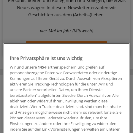
Persönlichkeiten und Kolleginnen und Kollegen, die etwas
Neues wagen: In diesem Newsletter erzählen wir
Geschichten aus dem (Arbeits-)Leben.
vier Mal im Jahr (Mittwoch)
Zum Abonnieren bitte anmelden
Ihre Privatsphäre ist uns wichtig
Wir und unsere
145
-Partner speichern und greifen auf
personenbezogene Daten wie Browserdaten oder eindeutige
Kennungen auf Ihrem Gerät zu. Durch Auswahl von Akzeptieren
aktivieren Sie Tracking-Technologien für die unter „Wir und
MEHR ZUM THEMA
unsere Partner verarbeiten Daten, um Ihnen Dienste
bereitzustellen“ aufgeführten Zwecke. Durch Auswahl von Alle
Vergiftungen
ablehnen oder Widerruf Ihrer Einwilligung werden diese
Blaualgen in Badeseen: Was für Ärzte rund um
deaktiviert. Wenn Tracker deaktiviert sind, sind manche Inhalte
und Anzeigen möglicherweise nicht mehr so relevant für Sie. Sie
das Thema Cyanobakterien wichtig ist
können dieses Menü jederzeit wieder aufrufen, um Ihre
„Badeverbot wegen Blaualgen“ – diese Warnhinweise
Einstellungen zu ändern oder Ihre Einwilligung zu widerrufen,
sind an einigen deutschen Badeseen zu finden. Welche
indem Sie auf den Link Voreinstellungen verwalten am unteren