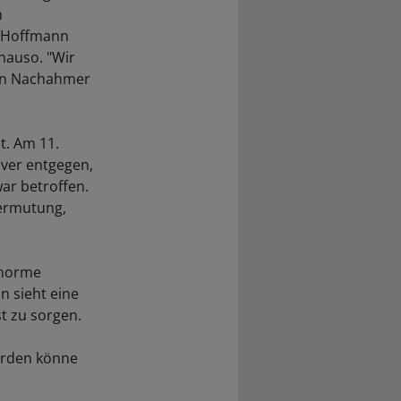
n
s Hoffmann
nauso. "Wir
ten Nachahmer
t. Am 11.
lver entgegen,
war betroffen.
ermutung,
enorme
n sieht eine
t zu sorgen.
örden könne