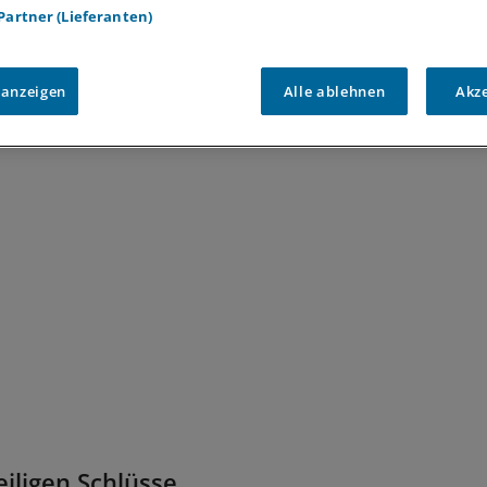
 Partner (Lieferanten)
iesen sich nach Laborprüfungen in allen Fällen als harmlos 
tschland noch nie biologische Substanzen in solchen Brief
 anzeigen
Alle ablehnen
Akz
 Allein um biologische Erreger auszuschließen, untersuch
ler Pulverproben zunächst unter dem Elektronenmikroskop
eiligen Schlüsse