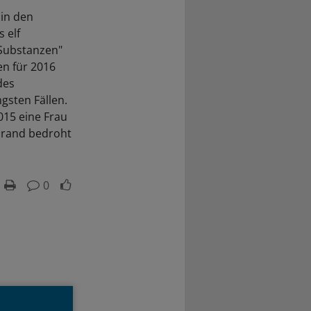
in den
 elf
 Substanzen"
en für 2016
des
gsten Fällen.
015 eine Frau
zbrand bedroht
0