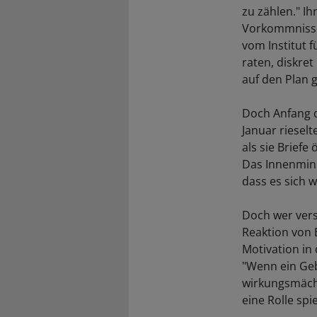
zu zählen." I
Vorkommnissen
vom Institut
raten, diskre
auf den Plan 
Doch Anfang d
Januar riesel
als sie Brief
Das Innenmin
dass es sich 
Doch wer vers
Reaktion von 
Motivation in
"Wenn ein Geb
wirkungsmächt
eine Rolle spi