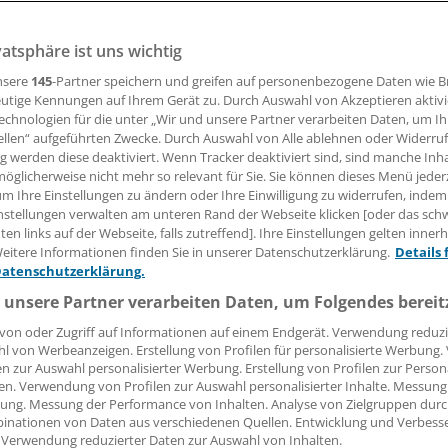
end Briefe mit dubiosem Pulver haben Unbekannte im Janu
izbehörden verschickt. Ermittlungen gestalten sich aufwänd
vatsphäre ist uns wichtig
ewertet werden. Die Behörden gehen von einem Zusammen
nsere
145
-Partner speichern und greifen auf personenbezogene Daten wie 
utige Kennungen auf Ihrem Gerät zu. Durch Auswahl von Akzeptieren aktivi
echnologien für die unter „Wir und unsere Partner verarbeiten Daten, um I
ellen“ aufgeführten Zwecke. Durch Auswahl von Alle ablehnen oder Widerruf
old
ng werden diese deaktiviert. Wenn Tracker deaktiviert sind, sind manche Inh
öglicherweise nicht mehr so relevant für Sie. Sie können dieses Menü jeder
09.02.2017, 06:30 Uhr
um Ihre Einstellungen zu ändern oder Ihre Einwilligung zu widerrufen, indem
nstellungen verwalten am unteren Rand der Webseite klicken [oder das sc
en links auf der Webseite, falls zutreffend]. Ihre Einstellungen gelten inner
eitere Informationen finden Sie in unserer Datenschutzerklärung.
Details 
Datenschutzerklärung.
undenlang gesperrte Gerichte, Feuerwehrleute in Schutza
 im Dauereinsatz: Eine Serie von Briefsendungen mit dubio
 unsere Partner verarbeiten Daten, um Folgendes bereit
tsche Justizbehörden in Aufregung versetzt. Über mehrere T
von oder Zugriff auf Informationen auf einem Endgerät. Verwendung reduzi
dächtige Briefe ein – beim Bundesverfassungsgericht in Ka
l von Werbeanzeigen. Erstellung von Profilen für personalisierte Werbung
en zur Auswahl personalisierter Werbung. Erstellung von Profilen zur Person
ustiz in Neubrandenburg. Allein im kleinen Mecklenburg-V
en. Verwendung von Profilen zur Auswahl personalisierter Inhalte. Messung
. "Weitere zwölf Briefsendungen mit Pulver wurden auf de
ung. Messung der Performance von Inhalten. Analyse von Zielgruppen durch
sagt Christian Pfab von der Staatsanwaltschaft im bayerisc
inationen von Daten aus verschiedenen Quellen. Entwicklung und Verbess
 Verwendung reduzierter Daten zur Auswahl von Inhalten.
bundesweites Sammelverfahren gegen unbekannt eingeleitet