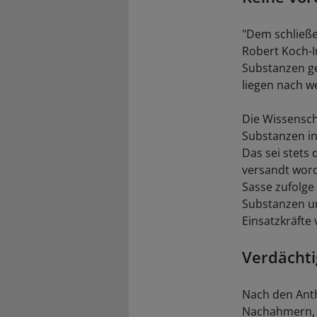
"Dem schließe
Robert Koch-I
Substanzen gef
liegen nach w
Die Wissensch
Substanzen in 
Das sei stets
versandt word
Sasse zufolge
Substanzen un
Einsatzkräfte 
Verdächti
Nach den Anth
Nachahmern, e