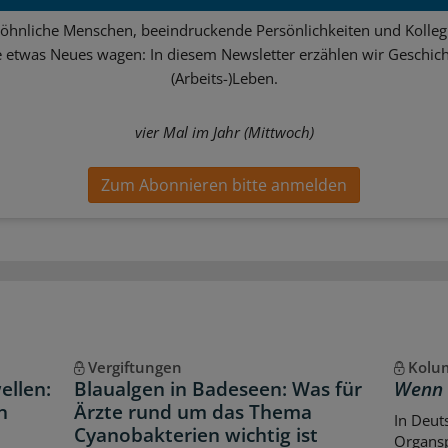
hnliche Menschen, beeindruckende Persönlichkeiten und Kolle
ie etwas Neues wagen: In diesem Newsletter erzählen wir Geschic
(Arbeits-)Leben.
vier Mal im Jahr (Mittwoch)
Zum Abonnieren bitte anmelden
Vergiftungen
Kolum
ellen:
Blaualgen in Badeseen: Was für
Wenn 
n
Ärzte rund um das Thema
In Deut
Cyanobakterien wichtig ist
Organsp