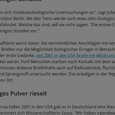
n sich molekularbiologische Untersuchungen an", sagt Juli
nstitut Berlin. Mit den Tests werde nach etwa zehn biologis
ahndet. Welche das sind, will sie nicht sagen. "Die ersten 
enigen Stunden vor."
aftlerin warnt davor, bei vermeintlichen Anschlägen mit ve
Briefen nur die Möglichkeit biologischer Erreger in Betrach
 der erste Gedanke,
seit 2001 in den USA Briefe mit Milzbra
en waren. Fünf Menschen starben nach Kontakt mit dem we
 müssen dubiose Briefinhalte auch auf Radioaktivität, flüch
d Sprengstoff untersucht werden. Das erledigen in der Reg
vor Ort.
ges Pulver rieselt
rax-Fällen 2001 in den USA gab es in Deutschland eine Rie
rinnert sich Wissenschaftlerin Sasse. "Wir haben irgendw