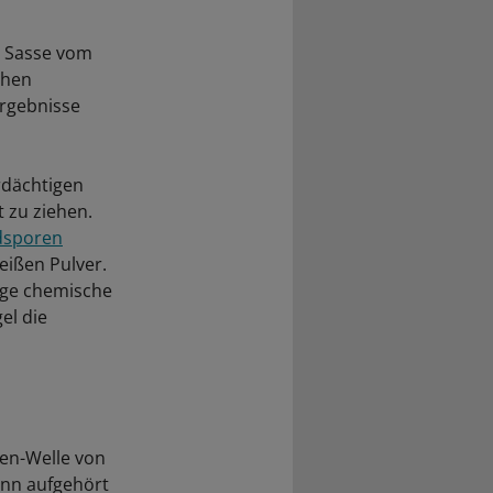
a Sasse vom
chen
Ergebnisse
rdächtigen
t zu ziehen.
ndsporen
ißen Pulver.
tige chemische
el die
sen-Welle von
ann aufgehört