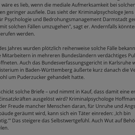
hr wäre es lieb, wenn die mediale Aufmerksamkeit bei solche
 geringer ausfiele. Das sieht der Kriminalpsychologe Jen
 für Psychologie und Bedrohungsmanagement Darmstadt ge
t mit solchen Fällen umzugehen", sagt er. Andernfalls könn
gerufen werden.
es Jahres wurden plötzlich reihenweise solche Fälle bekann
te Mitarbeitern in mehreren Bundesländern verdächtiges Pu
e öffneten. Auch das Bundesverfassungsgericht in Karlsruhe 
isterium in Baden-Württemberg äußerte kurz danach die V
wohl um Puderzucker gehandelt hatte.
chickt solche Briefe – und nimmt in Kauf, dass damit eine 
Einsatzkräften ausgelöst wird? Kriminalpsychologe Hoffman
 der Freude mancher Menschen daran, für Unruhe und Angs
äude geräumt wird, kann sich ein Täter einreden: ,Ich bin
ig.‘" Das steigere das Selbstwertgefühl. Auch Wut auf Beh
elen.