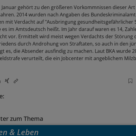
 Januar gehört zu den größeren Vorkommnissen dieser Art 
Jahren. 2014 wurden nach Angaben des Bundeskriminalamts
n mit Verdacht auf "Ausbringung gesundheitsgefährlicher
ie es im Amtsdeutsch heißt. Im Jahr darauf waren es 14, Zahl
icht vor. Ermittelt wird meist wegen Verdachts der Störung 
Friedens durch Androhung von Straftaten, so auch in den jün
ngt es, die Absender ausfindig zu machen. Laut BKA wurde 2
eldstrafe verurteilt, die ein Jobcenter mit angeblichem Mil
e:
tter zum Thema
en & Leben