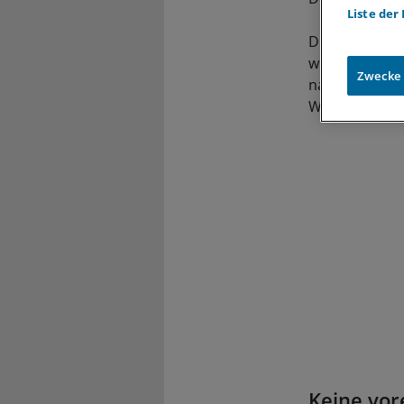
Liste der
Die Pulver erw
wurden in Deu
Zwecke
nachgewiesen.
Wissenschaft
Keine vor