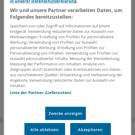
in unserer Datenschutzerklärung.
Branchen unter dem Dach der industriellen
Wir und unsere Partner verarbeiten Daten, um
Gesundheitswirtschaft sowie der Gesundheits-IT
Folgendes bereitzustellen:
geprägt. Dann wären auch Angebote wie spirituelle
Videosprechstunden katholischer Ärzte und
Speichern von oder Zugriff auf Informationen auf einem
Endgerät. Verwendung reduzierter Daten zur Auswahl von
Psychotherapeuten „auf Kirche“ statt auf Kasse – nach
Werbeanzeigen. Erstellung von Profilen für personalisierte
Kirchlichem Bewertungsmaßstab (KBM) – vorstellbar.
Werbung. Verwendung von Profilen zur Auswahl
Angesichts der zusehends schwindenden Masse der
personalisierter Werbung. Erstellung von Profilen zur
Personalisierung von Inhalten. Verwendung von Profilen zur
„Schäfchen“ hielte sich die daraus folgende finanzielle
Auswahl personalisierter Inhalte. Messung der Werbeleistung.
Entlastung für die GKV allerdings sicher in Grenzen.
Messung der Performance von Inhalten. Analyse von
Zielgruppen durch Statistiken oder Kombinationen von Daten
aus verschiedenen Quellen. Entwicklung und Verbesserung der
0
Angebote. Verwendung reduzierter Daten zur Auswahl von
Inhalten.
Liste der Partner (Lieferanten)
Schlagworte:
Glosse
Zwecke anzeigen
Alle ablehnen
Akzeptieren