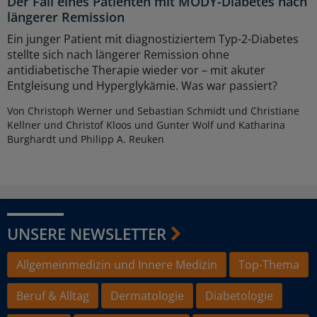
Der Fall eines Patienten mit MODY-Diabetes nach
längerer Remission
Ein junger Patient mit diagnostiziertem Typ-2-Diabetes
stellte sich nach längerer Remission ohne
antidiabetische Therapie wieder vor – mit akuter
Entgleisung und Hyperglykämie. Was war passiert?
Von Christoph Werner und Sebastian Schmidt und Christiane
Kellner und Christof Kloos und Gunter Wolf und Katharina
Burghardt und Philipp A. Reuken
UNSERE NEWSLETTER
Allgemeinmedizin und Innere Medizin
Top-Thema
Beruf & Alltag
Dermatologie
Diabetologie