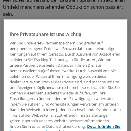
Menschen außerhalb der sakralen Sphäre im säkularen
Umfeld manch anstehender Obduktion schon passiert
sein.
Ihre Privatsphäre ist uns wichtig
Wir und unsere
145
-Partner speichern und greifen auf
personenbezogene Daten wie Browserdaten oder eindeutige
Kennungen auf Ihrem Gerät zu. Durch Auswahl von Akzeptieren
aktivieren Sie Tracking-Technologien für die unter „Wir und
unsere Partner verarbeiten Daten, um Ihnen Dienste
bereitzustellen“ aufgeführten Zwecke. Durch Auswahl von Alle
ablehnen oder Widerruf Ihrer Einwilligung werden diese
deaktiviert. Wenn Tracker deaktiviert sind, sind manche Inhalte
und Anzeigen möglicherweise nicht mehr so relevant für Sie. Sie
können dieses Menü jederzeit wieder aufrufen, um Ihre
Einstellungen zu ändern oder Ihre Einwilligung zu widerrufen,
indem Sie auf den Link Voreinstellungen verwalten am unteren
Vielleicht lässt sich der noch per Konklave zu
Rand der Webseite klicken [oder das schwebende Symbol unten
bestimmende Nachfolger auf dem Heiligen Stuhl von
links auf der Webseite, falls zutreffend]. Ihre Einstellungen
weiteren medizinischen Fortschritten inspirieren – die
gelten innerhalb unseres Website. Weitere Informationen
finden Sie in unserer Datenschutzerklärung.
Details finden Sie
Versorgung wird nicht zuletzt durch innovationsfreudige