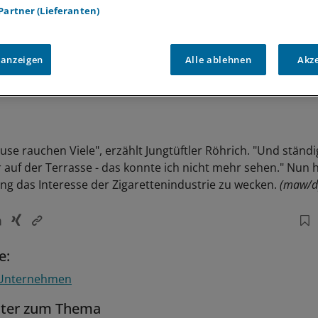
 Partner (Lieferanten)
 anzeigen
Alle ablehnen
Akz
use rauchen Viele", erzählt Jungtüftler Röhrich. "Und ständi
auf der Terrasse - das konnte ich nicht mehr sehen." Nun ho
ung das Interesse der Zigarettenindustrie zu wecken.
(maw/d
e:
Unternehmen
tter zum Thema