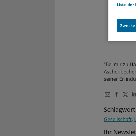
Liste der
Zwecke
"Bei mir zu Ha
Aschenbecher 
seiner Erfind
Schlagwort
Gesellschaft
Ihr Newsle