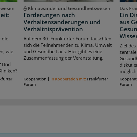
swesen
Klimawandel und Gesundheitswesen
Das Fran
eit:
Forderungen nach
Ein D
Verhaltensänderungen und
aus Ge
Verhältnisprävention
Gesun
Wisse
 die
Auf dem 30. Frankfurter Forum tauschten
sich die Teilnehmenden zu Klima, Umwelt
Ziel des
n, wie
und Gesundheit aus. Hier gibt es eine
zentrale
Zusammenfassung der Veranstaltung.
Gesundhe
? Und
diskuti
liniken?
möglich
kfurter
Kooperation
|
In Kooperation mit:
Frankfurter
Kooperat
Forum
Forum