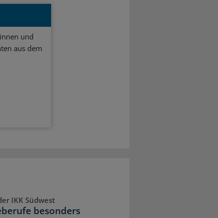
ginnen und
hten aus dem
der IKK Südwest
eberufe besonders