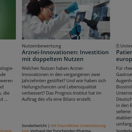
Nutzenbewertung
Unte
Arznei-Innovationen: Investition
Patie
mit doppeltem Nutzen
europ
ologie-
Welchen Nutzen haben Arznei-
Für rhe
nde
Innovationen in den vergangenen zwei
Gastroe
hweren
Jahrzehnten gestiftet? Und wie haben sich
Augenhe
nd
Heilungschancen und Lebensqualität
Biosimi
, die
verbessert? Das Prognos-Institut hat im
Untern
 ...
Auftrag des vfa eine Bilanz erstellt.
Deutsch
in den 
seltene
etablier
umfangr
Sonderbericht
|
Mit freundlicher Unterstützung
tützung
von:
Verband der forschenden Pharma-
Sonderbe