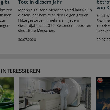
 gibt
Tote in diesem Jahr
betrof
von 
breiten
Mehrere Tausend Menschen sind laut RKI in
 früher
diesem Jahr bereits an den Folgen großer
Es ist w
 zur
Hitze gestorben – mehr als in jedem
Sozial
lungen
Gesamtjahr seit 2016. Besonders betroffen
zu scha
sind ältere Menschen.
Kranken
30.07.2026
29.07.2
 INTERESSIEREN