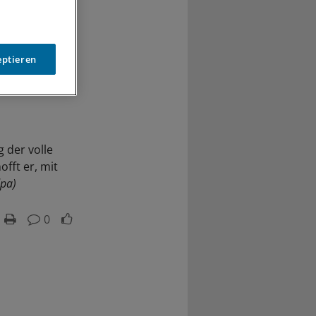
eptieren
g der volle
fft er, mit
pa)
0