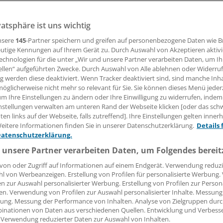
vatsphäre ist uns wichtig
30.10.2008, 05:00 Uhr
nsere
145
-Partner speichern und greifen auf personenbezogene Daten wie 
utige Kennungen auf Ihrem Gerät zu. Durch Auswahl von Akzeptieren aktivi
echnologien für die unter „Wir und unsere Partner verarbeiten Daten, um I
ellen“ aufgeführten Zwecke. Durch Auswahl von Alle ablehnen oder Widerruf
 wie Raucher könnten bald vor umherwehender Zigarettena
ng werden diese deaktiviert. Wenn Tracker deaktiviert sind, sind manche Inh
den. In Nürnberg präsentiert heute der 16 Jahre alte Schüle
öglicherweise nicht mehr so relevant für Sie. Sie können dieses Menü jeder
um Ihre Einstellungen zu ändern oder Ihre Einwilligung zu widerrufen, indem
ngolstadt auf der Internationalen Fachmesse "Ideen - Erfind
nstellungen verwalten am unteren Rand der Webseite klicken [oder das sc
ine vielleicht bahnbrechende Erfindung.
en links auf der Webseite, falls zutreffend]. Ihre Einstellungen gelten inner
eitere Informationen finden Sie in unserer Datenschutzerklärung.
Details 
nem in die Zigarettenschachtel integrierten Aschenbecher Sc
Datenschutzerklärung.
ngelassener Asche machen. Dazu hat er ein auffaltbares Tüt
 unsere Partner verarbeiten Daten, um Folgendes bereit
 sich - eingesteckt in die Plastik-Umhüllung der Zigarettens
von oder Zugriff auf Informationen auf einem Endgerät. Verwendung reduzi
fziehen lässt.
l von Werbeanzeigen. Erstellung von Profilen für personalisierte Werbung
en zur Auswahl personalisierter Werbung. Erstellung von Profilen zur Person
en. Verwendung von Profilen zur Auswahl personalisierter Inhalte. Messung
ung. Messung der Performance von Inhalten. Analyse von Zielgruppen durch
inationen von Daten aus verschiedenen Quellen. Entwicklung und Verbess
 Verwendung reduzierter Daten zur Auswahl von Inhalten.