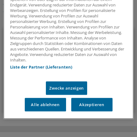
Personalien
Baden-Württemberg
Klinik-Management
Endgerät. Verwendung reduzierter Daten zur Auswahl von
Chirurgie
Werbeanzeigen. Erstellung von Profilen für personalisierte
Werbung. Verwendung von Profilen zur Auswahl
Ihr Newsletter zum Thema
personalisierter Werbung. Erstellung von Profilen zur
Personalisierung von Inhalten. Verwendung von Profilen zur
Auswahl personalisierter Inhalte. Messung der Werbeleistung.
Menschen & Leben
Messung der Performance von Inhalten. Analyse von
Zielgruppen durch Statistiken oder Kombinationen von Daten
Außergewöhnliche Menschen, beeindruckende
aus verschiedenen Quellen. Entwicklung und Verbesserung der
Angebote. Verwendung reduzierter Daten zur Auswahl von
Persönlichkeiten und Kolleginnen und Kollegen, die etwas
Inhalten.
Neues wagen: In diesem Newsletter erzählen wir
Liste der Partner (Lieferanten)
Geschichten aus dem (Arbeits-)Leben.
vier Mal im Jahr (Mittwoch)
Zwecke anzeigen
Zum Abonnieren bitte anmelden
Alle ablehnen
Akzeptieren