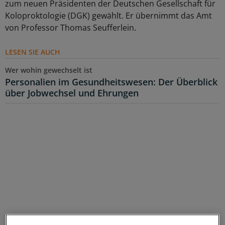
zum neuen Präsidenten der Deutschen Gesellschaft für
Koloproktologie (DGK) gewählt. Er übernimmt das Amt
von Professor Thomas Seufferlein.
LESEN SIE AUCH
Wer wohin gewechselt ist
Personalien im Gesundheitswesen: Der Überblick
über Jobwechsel und Ehrungen