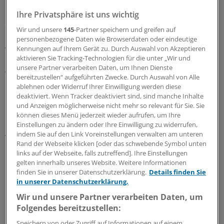
Ihre Privatsphäre ist uns wichtig
Schiedeck ist Experte für Darm- und
Wir und unsere
145
-Partner speichern und greifen auf
Beckenbodenerkrankungen. „Die Präsidentschaft
personenbezogene Daten wie Browserdaten oder eindeutige
verstehe ich als Teamleistung. Gemeinsam mit
Kennungen auf Ihrem Gerät zu. Durch Auswahl von Akzeptieren
aktivieren Sie Tracking-Technologien für die unter „Wir und
Kolleginnen und Kollegen aus ganz Deutschland wollen
unsere Partner verarbeiten Daten, um Ihnen Dienste
wir unser Fachgebiet weiterentwickeln – für eine bessere
bereitzustellen“ aufgeführten Zwecke. Durch Auswahl von Alle
Patientenversorgung und für die Ausbildung
ablehnen oder Widerruf Ihrer Einwilligung werden diese
kommender Generationen“, sagte der neue DGK-Chef.
deaktiviert. Wenn Tracker deaktiviert sind, sind manche Inhalte
und Anzeigen möglicherweise nicht mehr so relevant für Sie. Sie
können dieses Menü jederzeit wieder aufrufen, um Ihre
Er war bereits Präsident der Deutschen Gesellschaft für
Einstellungen zu ändern oder Ihre Einwilligung zu widerrufen,
Allgemein- und Viszeralchirurgie, der Südwestdeutschen
indem Sie auf den Link Voreinstellungen verwalten am unteren
Rand der Webseite klicken [oder das schwebende Symbol unten
Gesellschaft für Gastroenterologie sowie der Deutschen
links auf der Webseite, falls zutreffend]. Ihre Einstellungen
Kontinenzgesellschaft.
(eb)
gelten innerhalb unseres Website. Weitere Informationen
finden Sie in unserer Datenschutzerklärung.
Details finden Sie
in unserer Datenschutzerklärung.
0
Wir und unsere Partner verarbeiten Daten, um
Folgendes bereitzustellen:
Schlagworte:
Speichern von oder Zugriff auf Informationen auf einem