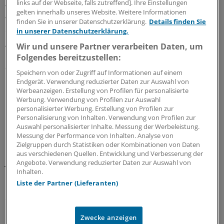
links auf der Webseite, falls zutreffend]. Ihre Einstellungen
wenn auch widerwillig." Häufig höre er dabei Aussagen
gelten innerhalb unseres Website. Weitere Informationen
wie: "Er hatte doch schon so viel abgenommen. Er wiegt
finden Sie in unserer Datenschutzerklärung.
Details finden Sie
doch nur noch 200 Kilo." Wie bei den Gesundheitskosten
in unserer Datenschutzerklärung.
gebe es einen "grundsätzlichen Dissens" in der
Wir und unsere Partner verarbeiten Daten, um
Gesellschaft über die Frage, wer für die höheren Kosten
Folgendes bereitzustellen:
aufkommen muss – "derjenige, der durch sein
Speichern von oder Zugriff auf Informationen auf einem
Übergewicht einen Mehraufwand verursacht, oder die
Endgerät. Verwendung reduzierter Daten zur Auswahl von
Gesellschaft".
Werbeanzeigen. Erstellung von Profilen für personalisierte
Werbung. Verwendung von Profilen zur Auswahl
personalisierter Werbung. Erstellung von Profilen zur
In extremen Fällen müssten die Toten von der
Personalisierung von Inhalten. Verwendung von Profilen zur
Feuerwehr aus ihren Wohnungen geborgen werden,
Auswahl personalisierter Inhalte. Messung der Werbeleistung.
Messung der Performance von Inhalten. Analyse von
berichtet Gerhard Wellenhöfer von der
Zielgruppen durch Statistiken oder Kombinationen von Daten
Friedhofsverwaltung Nürnberg. Etwa alle drei bis vier
aus verschiedenen Quellen. Entwicklung und Verbesserung der
Jahre komme das in der fränkischen Stadt vor.
Angebote. Verwendung reduzierter Daten zur Auswahl von
Inhalten.
Liste der Partner (Lieferanten)
Und auch für die Friedhöfe sind Bestattungen von
extrem Dicken eine Herausforderung. Die Erdlöcher
müssen deutlich größer sein und eine extra Schalung
Zwecke anzeigen
bekommen, damit sie nicht einstürzen. Und statt den