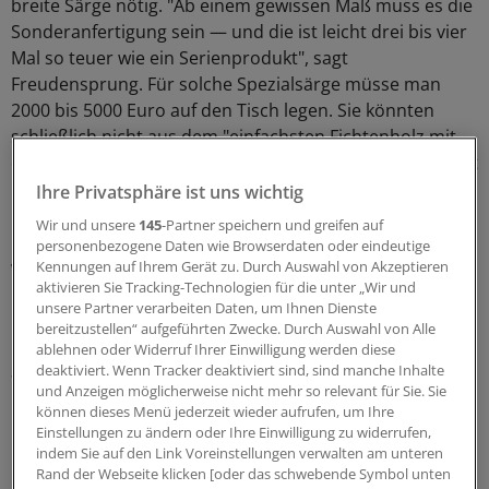
breite Särge nötig. "Ab einem gewissen Maß muss es die
Sonderanfertigung sein — und die ist leicht drei bis vier
Mal so teuer wie ein Serienprodukt", sagt
Freudensprung. Für solche Spezialsärge müsse man
2000 bis 5000 Euro auf den Tisch legen. Sie könnten
schließlich nicht aus dem "einfachsten Fichtenholz mit
dünnster Wandung sein", sagt der Bestatter. "Sonst hebt
man den Sarg an und der Mensch fällt unten heraus."
Ihre Privatsphäre ist uns wichtig
Wir und unsere
145
-Partner speichern und greifen auf
Und wer eine Feuerbestattung wünsche, müsse meist
personenbezogene Daten wie Browserdaten oder eindeutige
weitere Wege in Kauf nehmen. "Normale Krematorien
Kennungen auf Ihrem Gerät zu. Durch Auswahl von Akzeptieren
aktivieren Sie Tracking-Technologien für die unter „Wir und
können überbreite Särge gar nicht aufnehmen", sagt
unsere Partner verarbeiten Daten, um Ihnen Dienste
Freudensprung. Es gebe nur wenige Einrichtungen mit
bereitzustellen“ aufgeführten Zwecke. Durch Auswahl von Alle
Öfen, die groß genug sind und ein so hohes Gewicht
ablehnen oder Widerruf Ihrer Einwilligung werden diese
deaktiviert. Wenn Tracker deaktiviert sind, sind manche Inhalte
aushalten.
und Anzeigen möglicherweise nicht mehr so relevant für Sie. Sie
können dieses Menü jederzeit wieder aufrufen, um Ihre
Über die höheren Kosten müsse er immer wieder
Einstellungen zu ändern oder Ihre Einwilligung zu widerrufen,
längere Diskussionen führen, sagt der Bestatter.
indem Sie auf den Link Voreinstellungen verwalten am unteren
Rand der Webseite klicken [oder das schwebende Symbol unten
"Letzten Endes sehen das die Angehörigen dann ein,