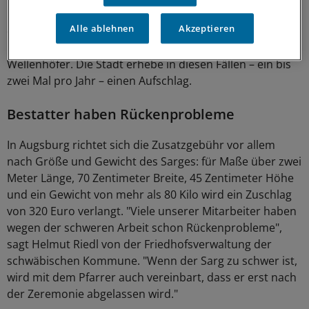
üblichen vier Sargträgern sind sechs Leute nötig, um
Alle ablehnen
Akzeptieren
den Verstorbenen zu seiner letzten Ruhestätte zu
bringen. Das koste "ein paar Hundert Euro mehr", sagt
Wellenhöfer. Die Stadt erhebe in diesen Fällen – ein bis
zwei Mal pro Jahr – einen Aufschlag.
Bestatter haben Rückenprobleme
In Augsburg richtet sich die Zusatzgebühr vor allem
nach Größe und Gewicht des Sarges: für Maße über zwei
Meter Länge, 70 Zentimeter Breite, 45 Zentimeter Höhe
und ein Gewicht von mehr als 80 Kilo wird ein Zuschlag
von 320 Euro verlangt. "Viele unserer Mitarbeiter haben
wegen der schweren Arbeit schon Rückenprobleme",
sagt Helmut Riedl von der Friedhofsverwaltung der
schwäbischen Kommune. "Wenn der Sarg zu schwer ist,
wird mit dem Pfarrer auch vereinbart, dass er erst nach
der Zeremonie abgelassen wird."