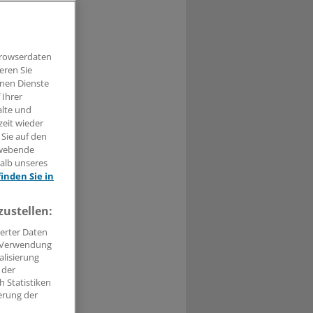
litik &
chland. In
Browserdaten
r.
eren Sie
hnen Dienste
 Ihrer
alte und
zeit wieder
 Sie auf den
hwebende
halb unseres
finden Sie in
zustellen:
erter Daten
0
. Verwendung
alisierung
 der
 Statistiken
erung der