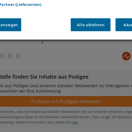
 Partner (Lieferanten)
 anzeigen
Alle ablehnen
Akz
telle finden Sie Inhalte aus Podigee
en aus Podigee und anderen sozialen Netzwerken zu interagieren 
 brauchen wir Ihre Zustimmung.
verstanden, dass mir Inhalte aus Sozialen Netzwerken und von anderen Anbietern ange
onenbezogene Daten an Drittanbieter übermittelt werden. Dazu ist ggf. die Speicher
otwendig. Weitere Information dazu finden Sie
hier
.