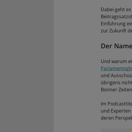
Dabei geht es
Beitragssatzs
Einführung ei
zur Zukunft de
Der Name 
Und warum eig
Parlamentsgl
und Ausschüss
übrigens nicht
Bonner Zeiten
Im Podcasttite
und Experten 
deren Perspek