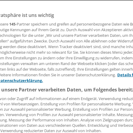
vatsphäre ist uns wichtig
er Stunde – Der gesundheitspolitische Podcast“ liefert die Po
tion aktuelle Hintergründe zur Gesundheitspolitik in Deuts
nsere
145
-Partner speichern und greifen auf personenbezogene Daten wie 
ge stellt sie das Format und die thematische Ausrichtung vo
utige Kennungen auf Ihrem Gerät zu. Durch Auswahl von Akzeptieren aktivi
echnologien für die unter „Wir und unsere Partner verarbeiten Daten, um I
ellen“ aufgeführten Zwecke. Durch Auswahl von Alle ablehnen oder Widerruf
ng werden diese deaktiviert. Wenn Tracker deaktiviert sind, sind manche Inh
öglicherweise nicht mehr so relevant für Sie. Sie können dieses Menü jeder
ennifer Timm
und
um Ihre Einstellungen zu ändern oder Ihre Einwilligung zu widerrufen, indem
nstellungen verwalten am unteren Rand der Webseite klicken [oder das sc
en links auf der Webseite, falls zutreffend]. Ihre Einstellungen gelten inner
as Gabriel
eitere Informationen finden Sie in unserer Datenschutzerklärung.
Details 
Datenschutzerklärung.
19.06.2026, 16:36 Uhr
 unsere Partner verarbeiten Daten, um Folgendes bereit
von oder Zugriff auf Informationen auf einem Endgerät. Verwendung reduzi
l von Werbeanzeigen. Erstellung von Profilen für personalisierte Werbung
en zur Auswahl personalisierter Werbung. Erstellung von Profilen zur Person
en. Verwendung von Profilen zur Auswahl personalisierter Inhalte. Messung
ung. Messung der Performance von Inhalten. Analyse von Zielgruppen durch
inationen von Daten aus verschiedenen Quellen. Entwicklung und Verbess
 Verwendung reduzierter Daten zur Auswahl von Inhalten.