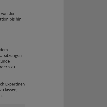
– von der
tion bis hin
s dem
narsitzungen
Stunde
ondern zu
uch Expertinen
zu lassen,
n.