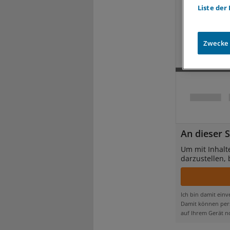
Liste der
Zwecke
An dieser S
Um mit Inhalt
darzustellen,
Ich bin damit ein
Damit können pers
auf Ihrem Gerät n