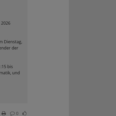
s 2026
m Dienstag,
zender der
:15 bis
ematik, und
0